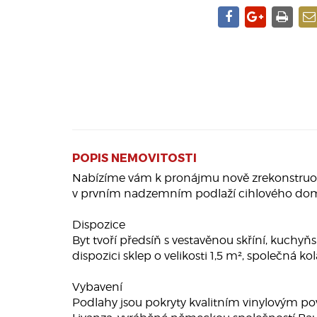
POPIS NEMOVITOSTI
Nabízíme vám k pronájmu nově zrekonstruova
v prvním nadzemním podlaží cihlového domu
Dispozice
Byt tvoří předsíň s vestavěnou skříní, kuchyň
dispozici sklep o velikosti 1,5 m², společná k
Vybavení
Podlahy jsou pokryty kvalitním vinylovým po