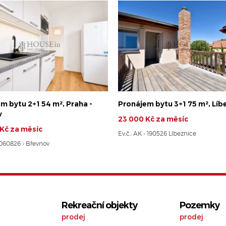
m bytu 2+1 54 m², Praha -
Pronájem bytu 3+1 75 m², Líb
v
23 000 Kč za měsíc
Kč za měsíc
Ev.č.: AK - 190526 Líbeznice
8060826 - Břevnov
Rekreační objekty
Pozemky
prodej
prodej