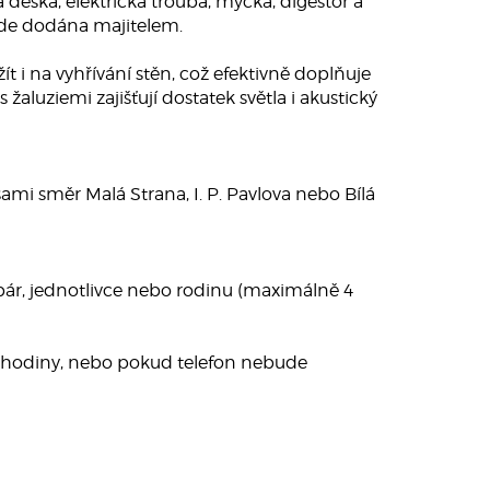
deska, elektrická trouba, myčka, digestoř a
ude dodána majitelem.
i na vyhřívání stěn, což efektivně doplňuje
uziemi zajišťují dostatek světla i akustický
ami směr Malá Strana, I. P. Pavlova nebo Bílá
 pár, jednotlivce nebo rodinu (maximálně 4
vé hodiny, nebo pokud telefon nebude