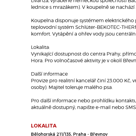
Livanza, vyráběné německou společností Baufo
lednice s mrazákem). V koupelně se nachází
Koupelna disponuje systémem elektrického po
teplovodní systém Schlüter-BEKOTEC-THERM. Vš
komfort. Vytápění a ohřev vody jsou centráln
Lokalita:
Vynikající dostupnost do centra Prahy, přímo
Hora. Pro volnočasové aktivity je v okolí Břev
Další informace
Provize pro realitní kancelář činí 23.000 Kč
osoby). Majitel toleruje malého psa.
Pro další informace nebo prohlídku kontaktu
aktuálně dostupný, napište e-mail nebo SMS. 
LOKALITA
Bělohorská 211/135, Praha - Břevnov