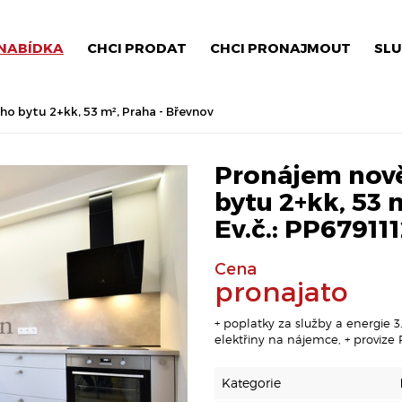
NABÍDKA
CHCI PRODAT
CHCI PRONAJMOUT
SLU
 bytu 2+kk, 53 m², Praha - Břevnov
Pronájem nov
bytu 2+kk, 53 
Ev.č.: PP67911
Cena
pronajato
+ poplatky za služby a energie 3
elektřiny na nájemce, + provize
Kategorie