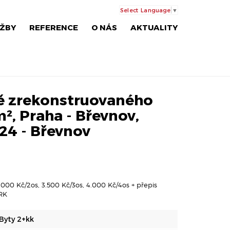
Select Language
▼
ŽBY
REFERENCE
O NÁS
AKTUALITY
ě zrekonstruovaného
m², Praha - Břevnov,
124 - Břevnov
.000 Kč/2os, 3.500 Kč/3os, 4.000 Kč/4os + přepis
 RK
Byty 2+kk