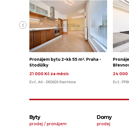
Pronájem bytu 2+kk 55 m², Praha -
Pronáje
Stodůlky
Břevno
21 000 Kč za měsíc
24 000 
Ev.č.: AK - 060826 Raichlova
Ev.č.: PP
Byty
Domy
prodej
/
pronájem
prodej