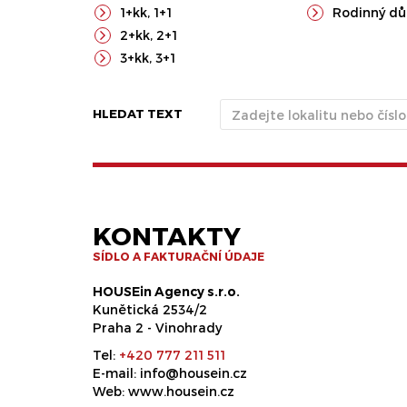
1+kk
,
1+1
Rodinný d
2+kk
,
2+1
3+kk
,
3+1
HLEDAT TEXT
KONTAKTY
SÍDLO A FAKTURAČNÍ ÚDAJE
HOUSEin Agency s.r.o.
Kunětická 2534/2
Praha 2 - Vinohrady
Tel:
+420 777 211 511
E-mail:
info@housein.cz
Web:
www.housein.cz