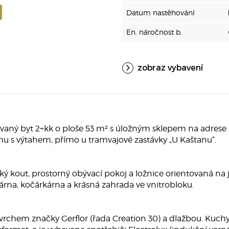
Datum nastěhování
En. náročnost b.
zobraz vybavení
ný byt 2+kk o ploše 53 m² s úložným sklepem na adrese Bě
 s výtahem, přímo u tramvajové zastávky „U Kaštanu“.
ský kout, prostorný obývací pokoj a ložnice orientovaná na 
olárna, kočárkárna a krásná zahrada ve vnitrobloku.
vrchem značky Gerflor (řada Creation 30) a dlažbou. Kuch