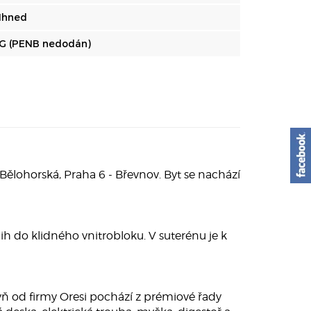
Ihned
G (PENB nedodán)
lohorská, Praha 6 - Břevnov. Byt se nachází
jih do klidného vnitrobloku. V suterénu je k
yň od firmy Oresi pochází z prémiové řady