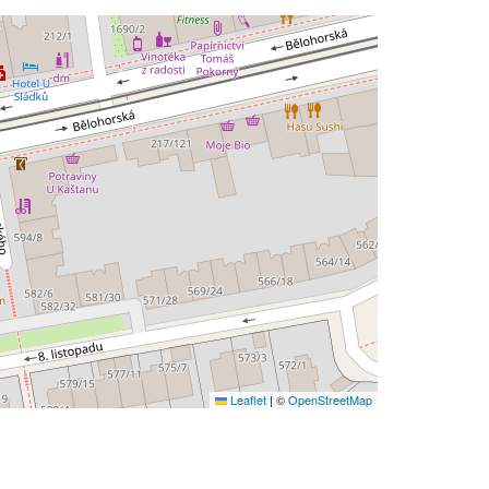
Leaflet
|
©
OpenStreetMap