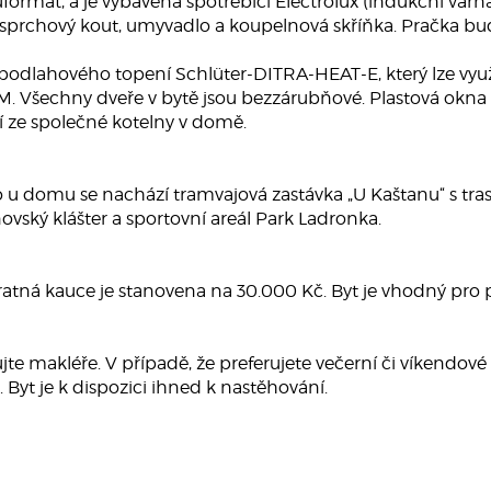
rmat, a je vybavena spotřebiči Electrolux (indukční varná 
 sprchový kout, umyvadlo a koupelnová skříňka. Pračka b
dlahového topení Schlüter-DITRA-HEAT-E, který lze využít 
echny dveře v bytě jsou bezzárubňové. Plastová okna s žal
í ze společné kotelny v domě.
 u domu se nachází tramvajová zastávka „U Kaštanu“ s tras
novský klášter a sportovní areál Park Ladronka.
, vratná kauce je stanovena na 30.000 Kč. Byt je vhodný pro
jte makléře. V případě, že preferujete večerní či víkendo
Byt je k dispozici ihned k nastěhování.