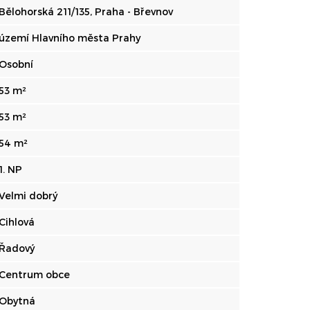
Bělohorská 211/135, Praha - Břevnov
území Hlavního města Prahy
Osobní
53 m²
53 m²
54 m²
1. NP
Velmi dobrý
Cihlová
Řadový
Centrum obce
Obytná