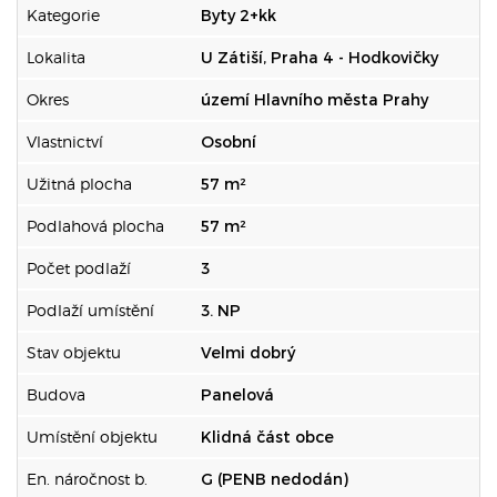
Kategorie
Byty 2+kk
Lokalita
U Zátiší, Praha 4 - Hodkovičky
Okres
území Hlavního města Prahy
Vlastnictví
Osobní
Užitná plocha
57 m²
Podlahová plocha
57 m²
Počet podlaží
3
Podlaží umístění
3. NP
Stav objektu
Velmi dobrý
Budova
Panelová
Umístění objektu
Klidná část obce
En. náročnost b.
G (PENB nedodán)