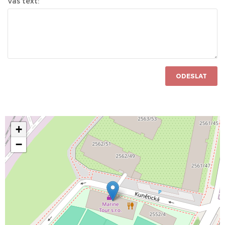
Váš text:
ODESLAT
+
−