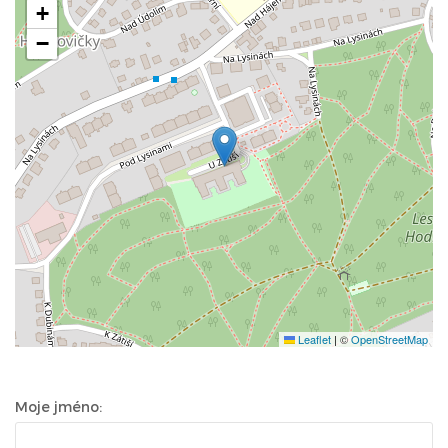
+
−
Leaflet
|
©
OpenStreetMap
Moje jméno: