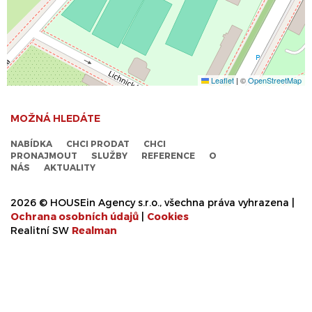
Leaflet
|
©
OpenStreetMap
MOŽNÁ HLEDÁTE
NABÍDKA
CHCI PRODAT
CHCI
PRONAJMOUT
SLUŽBY
REFERENCE
O
NÁS
AKTUALITY
2026 © HOUSEin Agency s.r.o., všechna práva vyhrazena |
Ochrana osobních údajů
|
Cookies
Realitní SW
Real
man