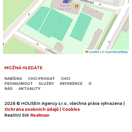
Leaflet
|
©
OpenStreetMap
MOŽNÁ HLEDÁTE
NABÍDKA
CHCI PRODAT
CHCI
PRONAJMOUT
SLUŽBY
REFERENCE
O
NÁS
AKTUALITY
2026 © HOUSEin Agency s.r.o., všechna práva vyhrazena |
Ochrana osobních údajů
|
Cookies
Realitní SW
Real
man