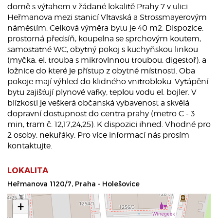
domě s výtahem v žádané lokalitě Prahy 7 v ulici
Heřmanova mezi stanicí Vltavská a Strossmayerovým
náměstím. Celková výměra bytu je 40 m2. Dispozice:
prostorná předsíň, koupelna se sprchovým koutem,
samostatné WC, obytný pokoj s kuchyňskou linkou
(myčka, el. trouba s mikrovlnnou troubou, digestoř), a
ložnice do které je přístup z obytné místnosti. Oba
pokoje mají výhled do klidného vnitrobloku. Vytápění
bytu zajišťují plynové vafky, teplou vodu el. bojler. V
blízkosti je veškerá občanská vybavenost a skvělá
dopravní dostupnost do centra prahy (metro C - 3
min, tram č. 12,17,24,25). K dispozici ihned. Vhodné pro
2 osoby, nekuřáky. Pro více informací nás prosím
kontaktujte.
LOKALITA
Heřmanova 1120/7, Praha - Holešovice
+