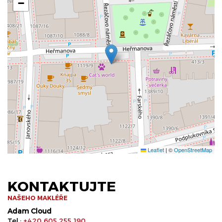
−
Leaflet
|
©
OpenStreetMap
KONTAKTUJTE
NAŠEHO MAKLÉŘE
Adam Cloud
Tel.:
+420 605 255 190