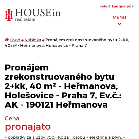
Select Language
▼
MENU
Úvod
Nabídka
Pronájem zrekonstruovaného bytu 2+kk,
40 m² - Heřmanova, Holešovice - Praha 7
Pronájem
zrekonstruovaného bytu
2+kk, 40 m² - Heřmanova,
Holešovice - Praha 7, Ev.č.:
AK - 190121 Heřmanova
Cena
pronajato
+ poplatky za služby 700,- Kč za 1 osobu + elektřina a plyn, +