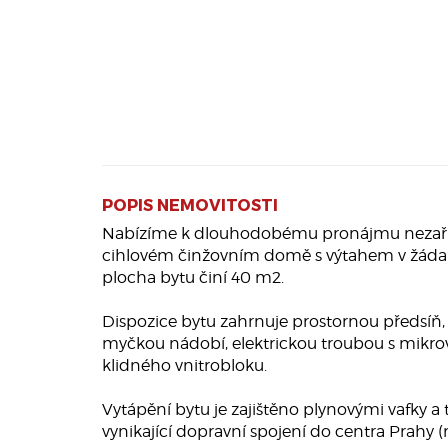
POPIS NEMOVITOSTI
Nabízíme k dlouhodobému pronájmu nezaříze
cihlovém činžovním domě s výtahem v žádané
plocha bytu činí 40 m2.
Dispozice bytu zahrnuje prostornou předsíň
myčkou nádobí, elektrickou troubou s mikrov
klidného vnitrobloku.
Vytápění bytu je zajištěno plynovými vafky a
vynikající dopravní spojení do centra Prahy (me