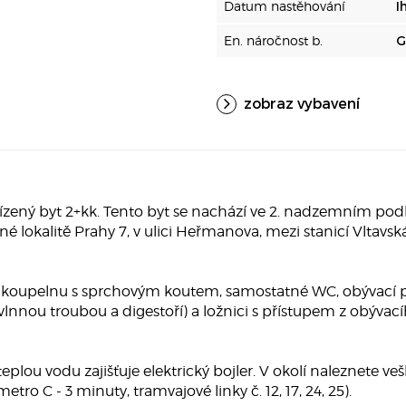
Datum nastěhování
I
En. náročnost b.
G
zobraz vybavení
ný byt 2+kk. Tento byt se nachází ve 2. nadzemním pod
 lokalitě Prahy 7, v ulici Heřmanova, mezi stanicí Vltav
, koupelnu s sprchovým koutem, samostatné WC, obývací 
lnnou troubou a digestoří) a ložnici s přístupem z obývac
 teplou vodu zajišťuje elektrický bojler. V okolí naleznet
tro C - 3 minuty, tramvajové linky č. 12, 17, 24, 25).