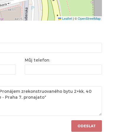
Leaflet
|
©
OpenStreetMap
Můj telefon:
ODESLAT