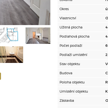
Okres
ú
Vlastnictví
O
Užitná plocha
4
Podlahová plocha
4
Počet podlaží
6
Podlaží umístění
2
Stav objektu
V
Budova
C
Poloha objektu
R
Umístění objektu
K
Zástavba
O