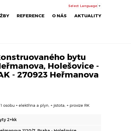
Select Language
▼
ŽBY
REFERENCE
O NÁS
AKTUALITY
konstruovaného bytu
Heřmanova, Holešovice -
: AK - 270923 Heřmanova
 osobu + elektřina a plyn, + jistota, + provize RK
yty 2+kk
eřmanova 1120/7, Praha - Holešovice