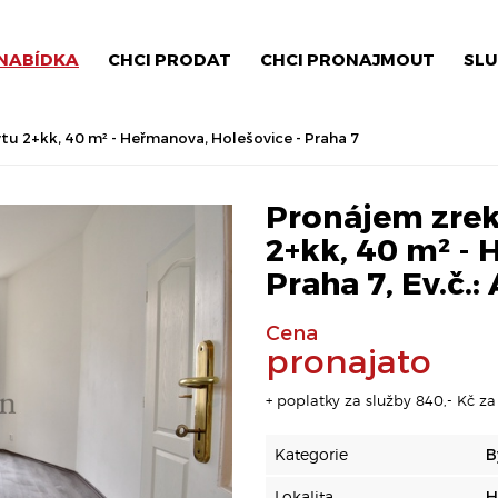
NABÍDKA
CHCI PRODAT
CHCI PRONAJMOUT
SLU
 2+kk, 40 m² - Heřmanova, Holešovice - Praha 7
Pronájem zre
2+kk, 40 m² - 
Praha 7, Ev.č.
Cena
pronajato
+ poplatky za služby 840,- Kč za 1
Kategorie
B
Lokalita
H