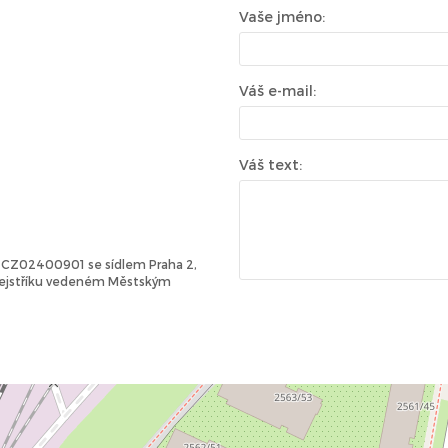
Vaše jméno:
Váš e-mail:
Váš text:
Č: CZ02400901 se sídlem Praha 2,
 rejstříku vedeném Městským