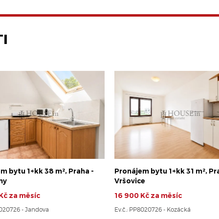
I
m bytu 1+kk 38 m², Praha -
Pronájem bytu 1+kk 31 m², Pr
ny
Vršovice
Kč za měsíc
16 900 Kč za měsíc
8020726 - Jandova
Ev.č.: PP8020726 - Kozácká