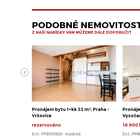
PODOBNÉ NEMOVITOST
Z NAŠÍ NABÍDKY VÁM MŮŽEME DÁLE DOPORUČIT
Pronájem bytu 1+kk 33 m², Praha -
Pronáje
Vršovice
Vysoča
rezervováno
16 900 
Ev.č.: PP8050826 - Kozácká
Ev.č.: PP