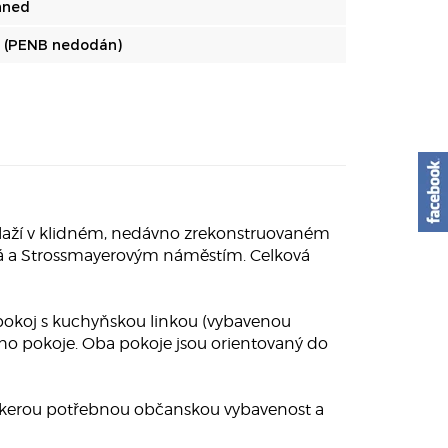
hned
 (PENB nedodán)
laží v klidném, nedávno zrekonstruovaném
ská a Strossmayerovým náměstím. Celková
pokoj s kuchyňskou linkou (vybavenou
ího pokoje. Oba pokoje jsou orientovaný do
e veškerou potřebnou občanskou vybavenost a