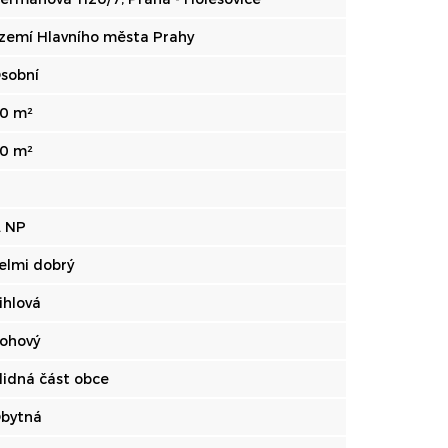
zemí Hlavního města Prahy
sobní
0 m²
0 m²
. NP
elmi dobrý
ihlová
ohový
lidná část obce
bytná