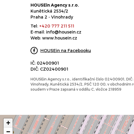
HOUSEin Agency s.r.o.
Kunětická 2534/2
Praha 2 - Vinohrady
Tel:
+420 777 211 511
E-mail:
info@housein.cz
Web:
www.housein.cz
HOUSEin na Facebooku
IČ: 02400901
DIČ: CZ02400901
HOUSEin Agency s.r.o., identifikační číslo 02400901, DI
Vinohrady, Kunětická 2534/2, PSČ 120 00, v obchodním
soudem v Praze zapsaná v oddílu C, vložce 218959
+
−