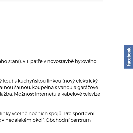
 stání), v 1. patře v novostavbě bytového
ý kout s kuchyňskou linkou (nový elektrický
tatnou šatnou, koupelna s vanou a garážové
lažba. Možnost internetu a kabelové televize
inky včetně nočních spojů. Pro sportovní
nost v nedalekém okolí: Obchodní centrum