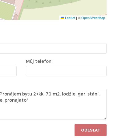
Leaflet
|
©
OpenStreetMap
Můj telefon:
ODESLAT