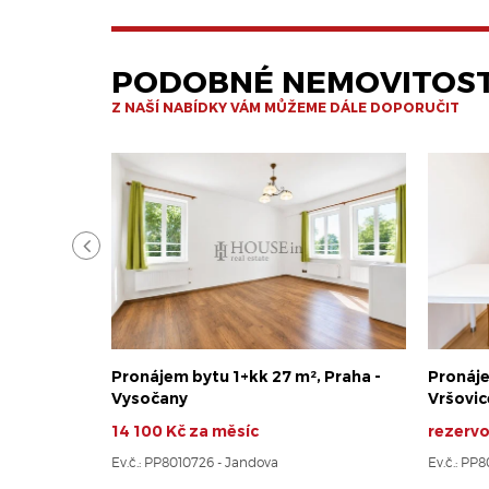
PODOBNÉ NEMOVITOST
Z NAŠÍ NABÍDKY VÁM MŮŽEME DÁLE DOPORUČIT
Pronájem bytu 1+kk 27 m², Praha -
Pronáje
Vysočany
Vršovic
14 100 Kč za měsíc
rezerv
Ev.č.: PP8010726 - Jandova
Ev.č.: PP