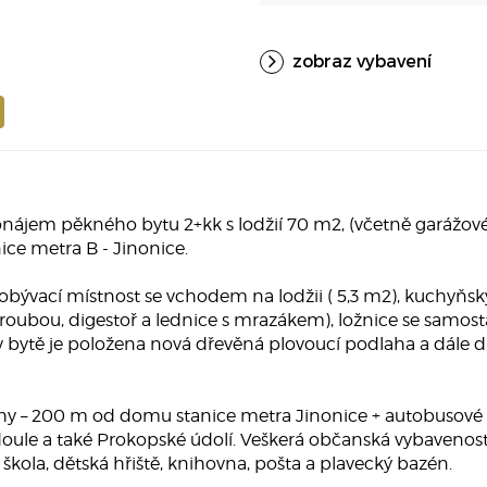
zobraz vybavení
jem pěkného bytu 2+kk s lodžií 70 m2, (včetně garážového
nice metra B - Jinonice.
 obývací místnost se vchodem na lodžii ( 5,3 m2), kuchyňsk
roubou, digestoř a lednice s mrazákem), ložnice se samos
 v bytě je položena nová dřevěná plovoucí podlaha a dále d
y – 200 m od domu stanice metra Jinonice + autobusové l
rk Vidoule a také Prokopské údolí. Veškerá občanská vybave
 škola, dětská hřiště, knihovna, pošta a plavecký bazén.