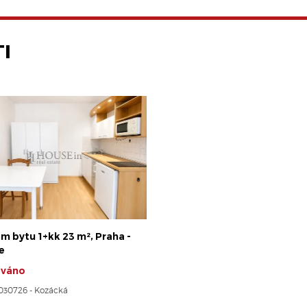
I
m bytu 1+kk 23 m², Praha -
e
ováno
8030726 - Kozácká