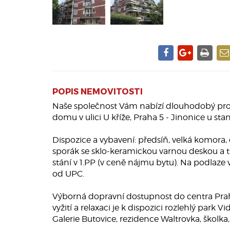
POPIS NEMOVITOSTI
Naše společnost Vám nabízí dlouhodobý proná
domu v ulici U kříže, Praha 5 - Jinonice u sta
Dispozice a vybavení: předsíň, velká komora,
sporák se sklo-keramickou varnou deskou a t
stání v 1.PP (v ceně nájmu bytu). Na podlaze
od UPC.
Výborná dopravní dostupnost do centra Prah
vyžití a relaxaci je k dispozici rozlehlý pa
Galerie Butovice, rezidence Waltrovka, školka,