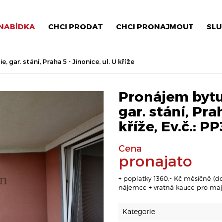
NABÍDKA
CHCI PRODAT
CHCI PRONAJMOUT
SLU
 gar. stání, Praha 5 - Jinonice, ul. U kříže
Pronájem bytu 
gar. stání, Prah
kříže, Ev.č.: P
Cena
pronajato
+ poplatky 1360,- Kč měsíčně (d
nájemce + vratná kauce pro maji
Kategorie