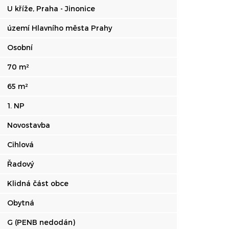
U kříže, Praha - Jinonice
území Hlavního města Prahy
Osobní
70 m²
65 m²
1. NP
Novostavba
Cihlová
Řadový
Klidná část obce
Obytná
G (PENB nedodán)