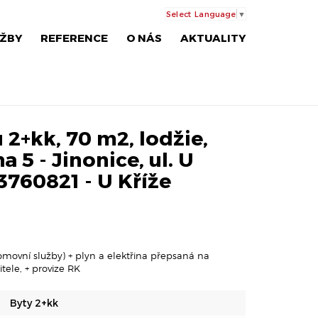
Select Language
▼
ŽBY
REFERENCE
O NÁS
AKTUALITY
2+kk, 70 m2, lodžie,
a 5 - Jinonice, ul. U
P3760821 - U Kříže
omovní služby) + plyn a elektřina přepsaná na
tele, + provize RK
Byty 2+kk