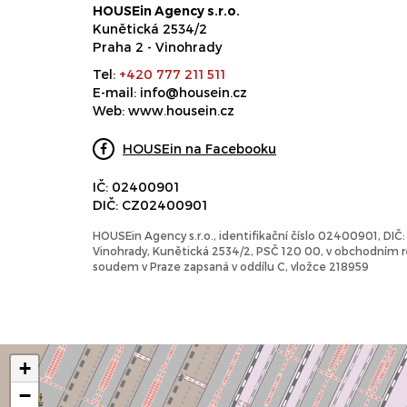
HOUSEin Agency s.r.o.
Kunětická 2534/2
Praha 2 - Vinohrady
Tel:
+420 777 211 511
E-mail:
info@housein.cz
Web:
www.housein.cz
HOUSEin na Facebooku
IČ: 02400901
DIČ: CZ02400901
HOUSEin Agency s.r.o., identifikační číslo 02400901, DI
Vinohrady, Kunětická 2534/2, PSČ 120 00, v obchodním
soudem v Praze zapsaná v oddílu C, vložce 218959
+
−