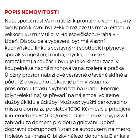
POPIS NEMOVITOSTI
Naše společnost Vám nabízí k pronájmu velmi pěkný
světlý podkrovní byt 2+kk o rozloze 93 m2 a terasou o
velikosti 50 m2 v ulici V Holešovičkách, Praha 8 -
Libeň. Dispozice a vybavení: byt má vlastní
kuchyňskou linku s vestavnými spotřebiči (plynový
sporák s digestoří, trouba, myčka, lednice s
mrazákem) a součástí bytu je také klimatizace. V
koupelně se nachází rohová vana, toaleta a pračka.
Úložný prostor nabízí dvě vestavné dřevěné skříně a
půdu. Z obývacího pokoje je přímý vstup na
prostornou terasu s výhledem na Prahu. Energie
(plyn+elektřina) se převádí na nájemce. Volitelné
služby úklidu a údržby. Možnost využití parkovacího
místa u domu za poplatek 1000 Kč/měsíc a připojení
k internetu za 500 Kč/měsíc. Dále je možné využívat
zahradu za domem pro děti a grilování. Dobrá
dopravní dostupnosti: 1 stanice autobusem na metro
Holešovice - trasa C, blízký nájezd do tunelu Blanka a