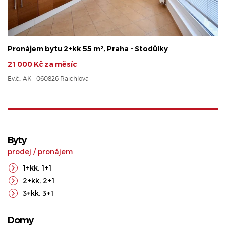
Pronájem bytu 1+kk 34 m², Praha - Jinonice
rezervováno
Ev.č.: PP8010726 - Na vysoké
Byty
prodej
/
pronájem
1+kk
,
1+1
2+kk
,
2+1
3+kk
,
3+1
Domy