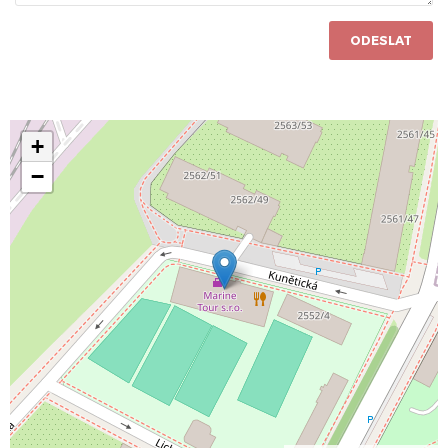
ODESLAT
+
−