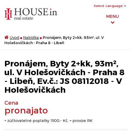
Select Language
▼
MENU
Úvod
Nabídka
Pronájem, Byty 2+kk, 93m², ul. V
Holešovičkách - Praha 8 - Libeň
Pronájem, Byty 2+kk, 93m²,
ul. V Holešovičkách - Praha 8
- Libeň, Ev.č.: JS 08112018 - V
Holešovičkách
Cena
pronajato
+ zúčtovatelné poplatky 1500,- Kč, + provize RK