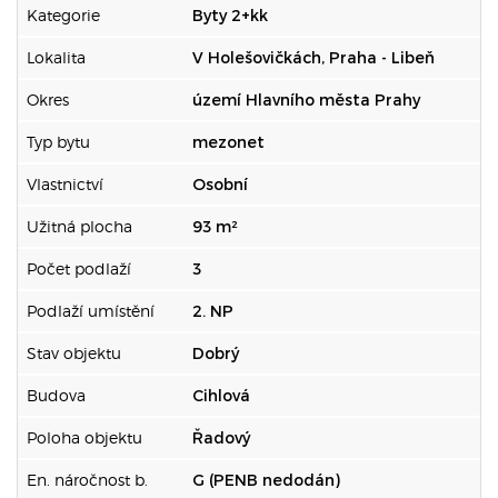
Kategorie
Byty 2+kk
Lokalita
V Holešovičkách, Praha - Libeň
Okres
území Hlavního města Prahy
Typ bytu
mezonet
Vlastnictví
Osobní
Užitná plocha
93 m²
Počet podlaží
3
Podlaží umístění
2. NP
Stav objektu
Dobrý
Budova
Cihlová
Poloha objektu
Řadový
En. náročnost b.
G (PENB nedodán)