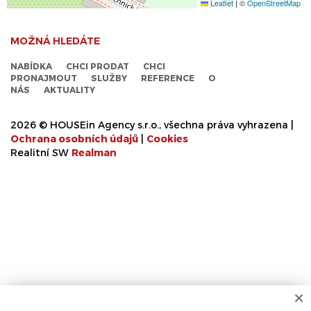
Leaflet
|
©
OpenStreetMap
MOŽNÁ HLEDÁTE
NABÍDKA
CHCI PRODAT
CHCI
PRONAJMOUT
SLUŽBY
REFERENCE
O
NÁS
AKTUALITY
2026 © HOUSEin Agency s.r.o., všechna práva vyhrazena |
Ochrana osobních údajů
|
Cookies
Realitní SW
Real
man
×