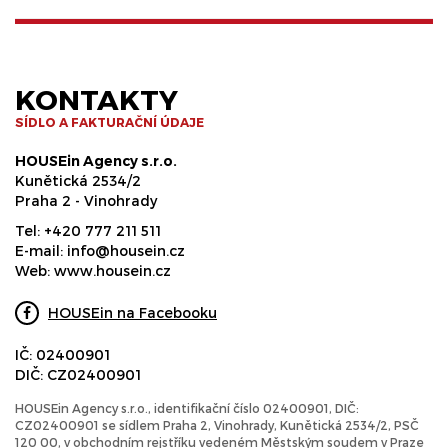
KONTAKTY
SÍDLO A FAKTURAČNÍ ÚDAJE
HOUSEin Agency s.r.o.
Kunětická 2534/2
Praha 2 - Vinohrady
Tel:
+420 777 211 511
E-mail:
info@housein.cz
Web:
www.housein.cz
HOUSEin na Facebooku
IČ: 02400901
DIČ: CZ02400901
HOUSEin Agency s.r.o., identifikační číslo 02400901, DIČ:
CZ02400901 se sídlem Praha 2, Vinohrady, Kunětická 2534/2, PSČ
120 00, v obchodním rejstříku vedeném Městským soudem v Praze