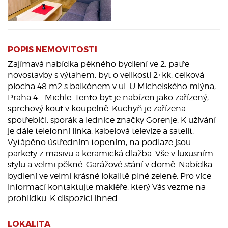
POPIS NEMOVITOSTI
Zajímavá nabídka pěkného bydlení ve 2. patře
novostavby s výtahem, byt o velikosti 2+kk, celková
plocha 48 m2 s balkónem v ul. U Michelského mlýna,
Praha 4 - Michle. Tento byt je nabízen jako zařízený,
sprchový kout v koupelně. Kuchyň je zařízena
spotřebiči, sporák a lednice značky Gorenje. K užívání
je dále telefonní linka, kabelová televize a satelit.
Vytápěno ústředním topením, na podlaze jsou
parkety z masivu a keramická dlažba. Vše v luxusním
stylu a velmi pěkné. Garážové stání v domě. Nabídka
bydlení ve velmi krásné lokalitě plné zeleně. Pro více
informací kontaktujte makléře, který Vás vezme na
prohlídku. K dispozici ihned.
LOKALITA