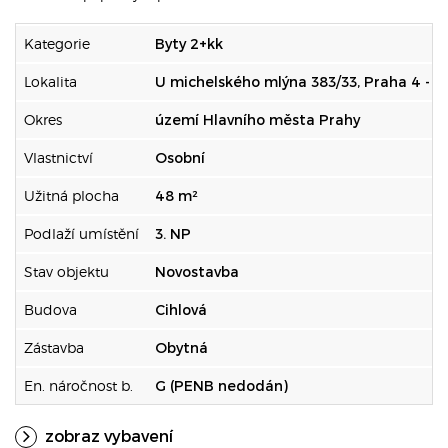
Kategorie
Byty 2+kk
Lokalita
U michelského mlýna 383/33, Praha 4 - M
Okres
území Hlavního města Prahy
Vlastnictví
Osobní
Užitná plocha
48 m²
Podlaží umístění
3. NP
Stav objektu
Novostavba
Budova
Cihlová
Zástavba
Obytná
En. náročnost b.
G (PENB nedodán)
zobraz vybavení