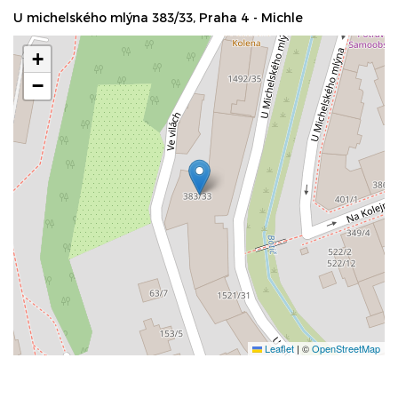
U michelského mlýna 383/33, Praha 4 - Michle
+
−
Leaflet
|
©
OpenStreetMap