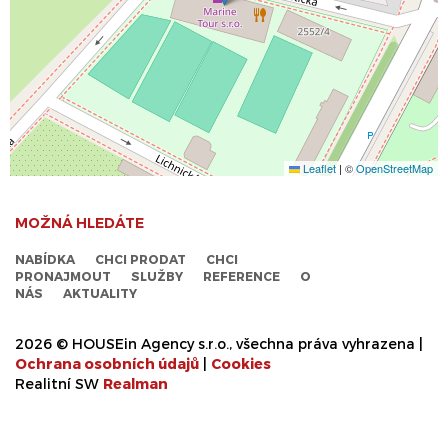
Leaflet
|
©
OpenStreetMap
MOŽNÁ HLEDÁTE
NABÍDKA
CHCI PRODAT
CHCI
PRONAJMOUT
SLUŽBY
REFERENCE
O
NÁS
AKTUALITY
2026 © HOUSEin Agency s.r.o., všechna práva vyhrazena |
Ochrana osobních údajů
|
Cookies
Realitní SW
Real
man