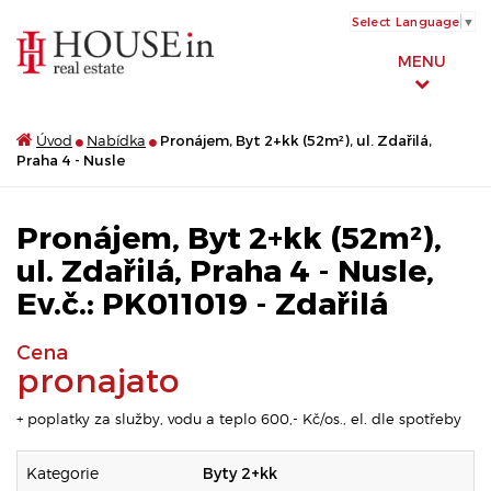
Select Language
▼
MENU
Úvod
Nabídka
Pronájem, Byt 2+kk (52m²), ul. Zdařilá,
Praha 4 - Nusle
Pronájem, Byt 2+kk (52m²),
ul. Zdařilá, Praha 4 - Nusle,
Ev.č.: PK011019 - Zdařilá
Cena
pronajato
+ poplatky za služby, vodu a teplo 600,- Kč/os., el. dle spotřeby
Kategorie
Byty 2+kk