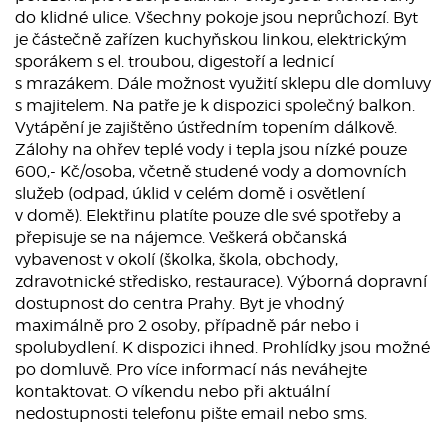
do klidné ulice. Všechny pokoje jsou neprůchozí. Byt
je částečně zařízen kuchyňskou linkou, elektrickým
sporákem s el. troubou, digestoří a lednicí
s mrazákem. Dále možnost využití sklepu dle domluvy
s majitelem. Na patře je k dispozici společný balkon.
Vytápění je zajištěno ústředním topením dálkově.
Zálohy na ohřev teplé vody i tepla jsou nízké pouze
600,- Kč/osoba, včetně studené vody a domovních
služeb (odpad, úklid v celém domě i osvětlení
v domě). Elektřinu platíte pouze dle své spotřeby a
přepisuje se na nájemce. Veškerá občanská
vybavenost v okolí (školka, škola, obchody,
zdravotnické středisko, restaurace). Výborná dopravní
dostupnost do centra Prahy. Byt je vhodný
maximálně pro 2 osoby, případně pár nebo i
spolubydlení. K dispozici ihned. Prohlídky jsou možné
po domluvě. Pro více informací nás neváhejte
kontaktovat. O víkendu nebo při aktuální
nedostupnosti telefonu pište email nebo sms.