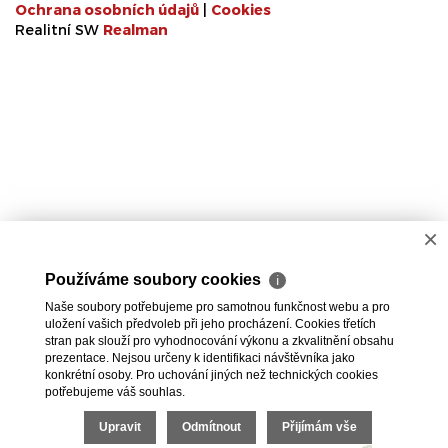
Ochrana osobních údajů
|
Cookies
Realitní SW
Real
man
×
Používáme soubory cookies
ℹ
Naše soubory potřebujeme pro samotnou funkčnost webu a pro
uložení vašich předvoleb při jeho procházení. Cookies třetích
stran pak slouží pro vyhodnocování výkonu a zkvalitnění obsahu
prezentace. Nejsou určeny k identifikaci návštěvníka jako
konkrétní osoby. Pro uchování jiných než technických cookies
potřebujeme váš souhlas.
Upravit
Odmítnout
Přijímám vše