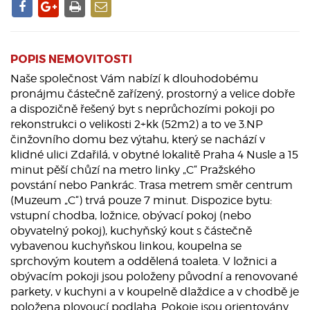
POPIS NEMOVITOSTI
Naše společnost Vám nabízí k dlouhodobému
pronájmu částečně zařízený, prostorný a velice dobře
a dispozičně řešený byt s neprůchozími pokoji po
rekonstrukci o velikosti 2+kk (52m2) a to ve 3.NP
činžovního domu bez výtahu, který se nachází v
klidné ulici Zdařilá, v obytné lokalitě Praha 4 Nusle a 15
minut pěší chůzí na metro linky „C“ Pražského
povstání nebo Pankrác. Trasa metrem směr centrum
(Muzeum „C“) trvá pouze 7 minut. Dispozice bytu:
vstupní chodba, ložnice, obývací pokoj (nebo
obyvatelný pokoj), kuchyňský kout s částečně
vybavenou kuchyňskou linkou, koupelna se
sprchovým koutem a oddělená toaleta. V ložnici a
obývacím pokoji jsou položeny původní a renovované
parkety, v kuchyni a v koupelně dlaždice a v chodbě je
položena plovoucí podlaha. Pokoje jsou orientovány