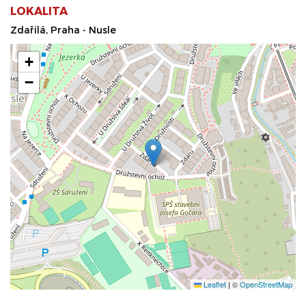
LOKALITA
Zdařilá, Praha - Nusle
+
−
Leaflet
|
©
OpenStreetMap