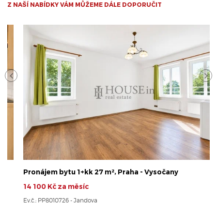
Z NAŠÍ NABÍDKY VÁM MŮŽEME DÁLE DOPORUČIT
Pronájem bytu 1+kk 27 m², Praha - Vysočany
14 100 Kč za měsíc
Ev.č.: PP8010726 - Jandova