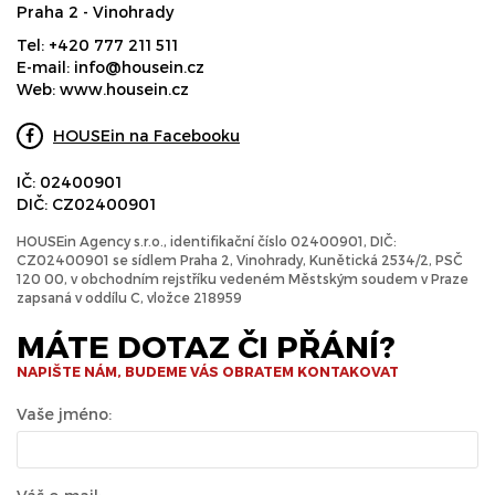
Praha 2 - Vinohrady
Tel:
+420 777 211 511
E-mail:
info@housein.cz
Web:
www.housein.cz
HOUSEin na Facebooku
IČ: 02400901
DIČ: CZ02400901
HOUSEin Agency s.r.o., identifikační číslo 02400901, DIČ:
CZ02400901 se sídlem Praha 2, Vinohrady, Kunětická 2534/2, PSČ
120 00, v obchodním rejstříku vedeném Městským soudem v Praze
zapsaná v oddílu C, vložce 218959
MÁTE DOTAZ ČI PŘÁNÍ?
NAPIŠTE NÁM, BUDEME VÁS OBRATEM KONTAKOVAT
Vaše jméno: