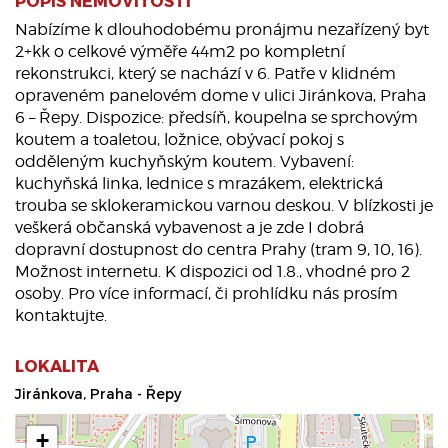
POPIS NEMOVITOSTI
Nabízíme k dlouhodobému pronájmu nezařízený byt
2+kk o celkové výměře 44m2 po kompletní
rekonstrukci, který se nachází v 6. Patře v klidném
opraveném panelovém dome v ulici Jiránkova, Praha
6 – Řepy. Dispozice: předsíň, koupelna se sprchovým
koutem a toaletou, ložnice, obývací pokoj s
odděleným kuchyňským koutem. Vybavení:
kuchyňská linka, lednice s mrazákem, elektrická
trouba se sklokeramickou varnou deskou. V blízkosti je
veškerá občanská vybavenost a je zde I dobrá
dopravní dostupnost do centra Prahy (tram 9, 10, 16).
Možnost internetu. K dispozici od 1.8., vhodné pro 2
osoby. Pro více informací, či prohlídku nás prosím
kontaktujte.
LOKALITA
Jiránkova, Praha - Řepy
+