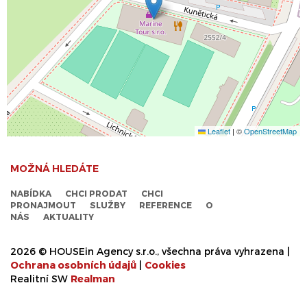
Leaflet
|
©
OpenStreetMap
MOŽNÁ HLEDÁTE
NABÍDKA
CHCI PRODAT
CHCI
PRONAJMOUT
SLUŽBY
REFERENCE
O
NÁS
AKTUALITY
2026 © HOUSEin Agency s.r.o., všechna práva vyhrazena |
Ochrana osobních údajů
|
Cookies
Realitní SW
Real
man