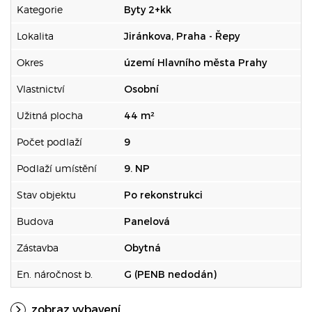
Kategorie
Byty 2+kk
Lokalita
Jiránkova, Praha - Řepy
Okres
území Hlavního města Prahy
Vlastnictví
Osobní
Užitná plocha
44 m²
Počet podlaží
9
Podlaží umístění
9. NP
Stav objektu
Po rekonstrukci
Budova
Panelová
Zástavba
Obytná
En. náročnost b.
G (PENB nedodán)
zobraz vybavení