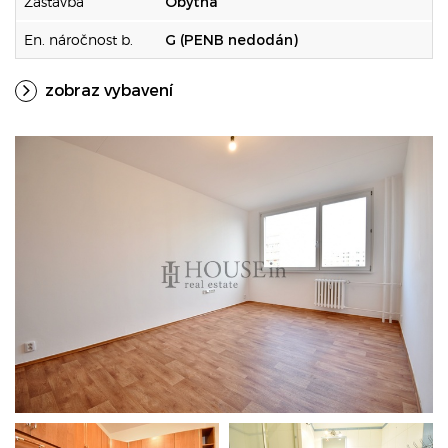
Zástavba
Obytná
En. náročnost b.
G (PENB nedodán)
zobraz vybavení