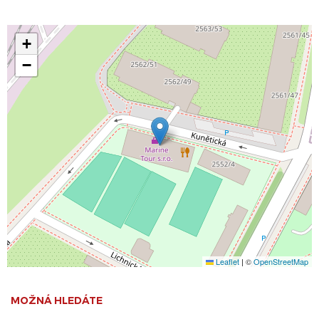
+
−
Leaflet
|
©
OpenStreetMap
MOŽNÁ HLEDÁTE