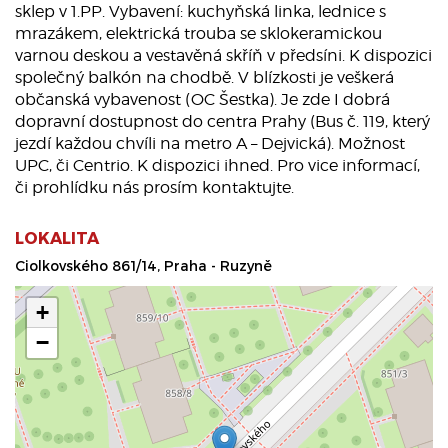
sklep v 1.PP. Vybavení: kuchyňská linka, lednice s
mrazákem, elektrická trouba se sklokeramickou
varnou deskou a vestavěná skříň v předsíni. K dispozici
společný balkón na chodbě. V blízkosti je veškerá
občanská vybavenost (OC Šestka). Je zde I dobrá
dopravní dostupnost do centra Prahy (Bus č. 119, který
jezdí každou chvíli na metro A – Dejvická). Možnost
UPC, či Centrio. K dispozici ihned. Pro vice informací,
či prohlídku nás prosím kontaktujte.
LOKALITA
Ciolkovského 861/14, Praha - Ruzyně
+
−