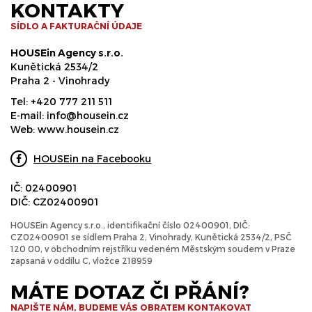
KONTAKTY
SÍDLO A FAKTURAČNÍ ÚDAJE
HOUSEin Agency s.r.o.
Kunětická 2534/2
Praha 2 - Vinohrady
Tel:
+420 777 211 511
E-mail:
info@housein.cz
Web:
www.housein.cz
HOUSEin na Facebooku
IČ: 02400901
DIČ: CZ02400901
HOUSEin Agency s.r.o., identifikační číslo 02400901, DIČ:
CZ02400901 se sídlem Praha 2, Vinohrady, Kunětická 2534/2, PSČ
120 00, v obchodním rejstříku vedeném Městským soudem v Praze
zapsaná v oddílu C, vložce 218959
MÁTE DOTAZ ČI PŘÁNÍ?
NAPIŠTE NÁM, BUDEME VÁS OBRATEM KONTAKOVAT