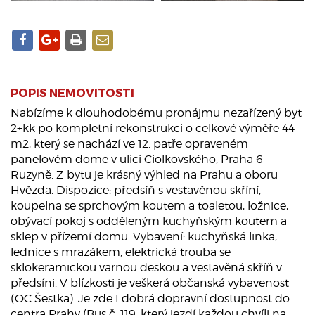
POPIS NEMOVITOSTI
Nabízíme k dlouhodobému pronájmu nezařízený byt
2+kk po kompletní rekonstrukci o celkové výměře 44
m2, který se nachází ve 12. patře opraveném
panelovém dome v ulici Ciolkovského, Praha 6 –
Ruzyně. Z bytu je krásný výhled na Prahu a oboru
Hvězda. Dispozice: předsíň s vestavěnou skříní,
koupelna se sprchovým koutem a toaletou, ložnice,
obývací pokoj s odděleným kuchyňským koutem a
sklep v přízemí domu. Vybavení: kuchyňská linka,
lednice s mrazákem, elektrická trouba se
sklokeramickou varnou deskou a vestavěná skříň v
předsíni. V blízkosti je veškerá občanská vybavenost
(OC Šestka). Je zde I dobrá dopravní dostupnost do
centra Prahy (Bus č. 119, který jezdí každou chvíli na