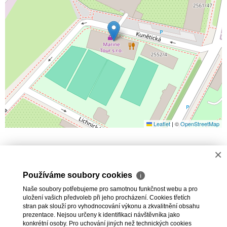
Leaflet
|
©
OpenStreetMap
MOŽNÁ HLEDÁTE
×
NABÍDKA
CHCI PRODAT
CHCI
Používáme soubory cookies
ℹ
PRONAJMOUT
SLUŽBY
REFERENCE
O
NÁS
AKTUALITY
Naše soubory potřebujeme pro samotnou funkčnost webu a pro
uložení vašich předvoleb při jeho procházení. Cookies třetích
stran pak slouží pro vyhodnocování výkonu a zkvalitnění obsahu
2026 © HOUSEin Agency s.r.o., všechna práva vyhrazena |
prezentace. Nejsou určeny k identifikaci návštěvníka jako
Ochrana osobních údajů
|
Cookies
konkrétní osoby. Pro uchování jiných než technických cookies