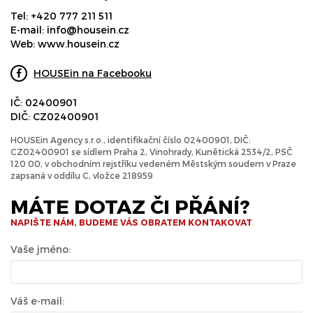
Tel:
+420 777 211 511
E-mail:
info@housein.cz
Web:
www.housein.cz
HOUSEin na Facebooku
IČ: 02400901
DIČ: CZ02400901
HOUSEin Agency s.r.o., identifikační číslo 02400901, DIČ:
CZ02400901 se sídlem Praha 2, Vinohrady, Kunětická 2534/2, PSČ
120 00, v obchodním rejstříku vedeném Městským soudem v Praze
zapsaná v oddílu C, vložce 218959
MÁTE DOTAZ ČI PŘÁNÍ?
NAPIŠTE NÁM, BUDEME VÁS OBRATEM KONTAKOVAT
Vaše jméno:
Váš e-mail: