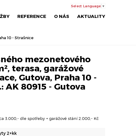
Select Language
▼
ŽBY
REFERENCE
O NÁS
AKTUALITY
ha 10 - Strašnice
sného mezonetového
m², terasa, garážové
ace, Gutova, Praha 10 -
č.: AK 80915 - Gutova
ca 3.000,- dle spotřeby + garážové stání 2.000,- Kč
yty 2+kk