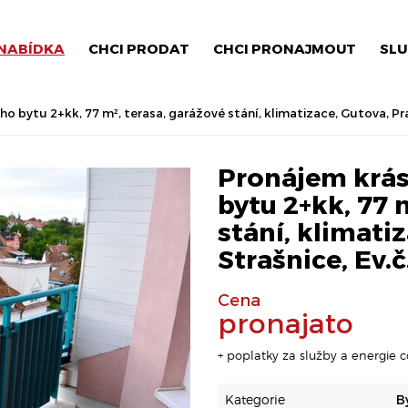
NABÍDKA
CHCI PRODAT
CHCI PRONAJMOUT
SLU
ytu 2+kk, 77 m², terasa, garážové stání, klimatizace, Gutova, Pra
Pronájem krá
bytu 2+kk, 77 
stání, klimatiz
Strašnice, Ev.
Cena
pronajato
+ poplatky za služby a energie c
Kategorie
B