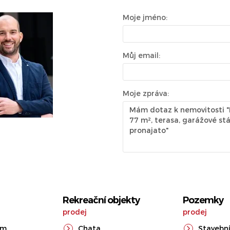
Moje jméno:
Můj email:
Moje zpráva:
Rekreační objekty
Pozemky
prodej
prodej
ům
Chata
Stavební