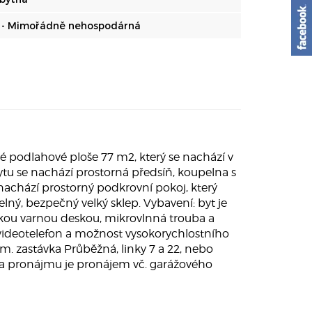
 - Mimořádně nehospodárná
 podlahové ploše 77 m2, který se nachází v
ytu se nachází prostorná předsíň, koupelna s
chází prostorný podkrovní pokoj, který
elný, bezpečný velký sklep. Vybavení: byt je
ckou varnou deskou, mikrovlnná trouba a
videotelefon a možnost vysokorychlostního
m. zastávka Průběžná, linky 7 a 22, nebo
nka pronájmu je pronájem vč. garážového