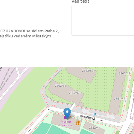
Váš text:
Č: CZ02400901 se sídlem Praha 2,
 rejstříku vedeném Městským