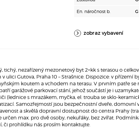
En. náročnost b.
G
zobraz vybavení
ichý, nezařízený mezonetový byt 2+kk s terasou o celkové
ulici Gutova, Praha 10 – Strašnice. Dispozice: v přízemí b
yňským koutem a vchodem na terasu. V prvním patře se na
atří garážové parkovací stání, jehož součástí je i uzamykat
či (lednice s mrazákem, myčka, el. trouba se sklo-kerami
atizací. Samozřejmostí jsou bezpečnostní dveře, domovní 
ybavenost a skvělá dopravní dostupnost do centra Prahy (tra
e určen max. pro dvě osoby, nekuřáky, bez zvířat. Podmí
í, či prohlídku nás prosím kontaktujte.