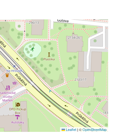
Leaflet
|
©
OpenStreetMap