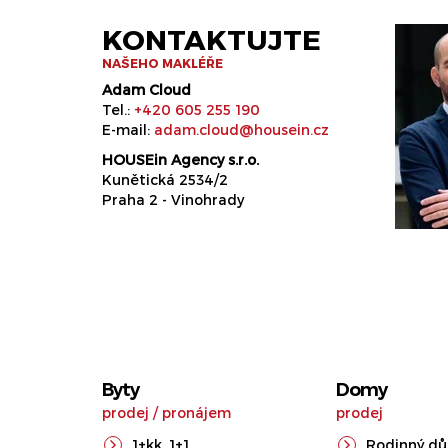
KONTAKTUJTE
NAŠEHO MAKLÉŘE
Adam Cloud
Tel.:
+420 605 255 190
E-mail:
adam.cloud@housein.cz
HOUSEin Agency s.r.o.
Kunětická 2534/2
Praha 2 - Vinohrady
Byty
Domy
prodej
/
pronájem
prodej
1+kk
,
1+1
Rodinný d