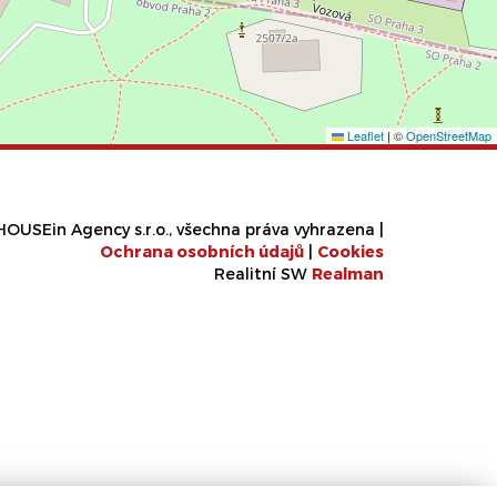
Leaflet
|
©
OpenStreetMap
OUSEin Agency s.r.o., všechna práva vyhrazena |
Ochrana osobních údajů
|
Cookies
Realitní SW
Real
man