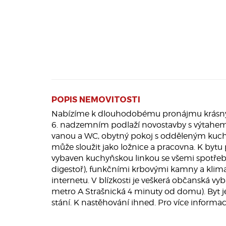
POPIS NEMOVITOSTI
Nabízíme k dlouhodobému pronájmu krásný, t
6. nadzemním podlaží novostavby s výtahem v 
vanou a WC, obytný pokoj s odděleným kuch
může sloužit jako ložnice a pracovna. K bytu p
vybaven kuchyňskou linkou se všemi spotřebi
digestoř), funkčními krbovými kamny a klim
internetu. V blízkosti je veškerá občanská v
metro A Strašnická 4 minuty od domu). Byt j
stání. K nastěhování ihned. Pro více informac