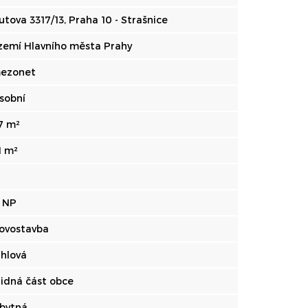
utova 3317/13, Praha 10 - Strašnice
zemí Hlavního města Prahy
ezonet
sobní
7 m²
1 m²
. NP
ovostavba
ihlová
lidná část obce
bytná