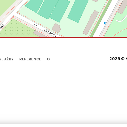
2026 © H
SLUŽBY
REFERENCE
O