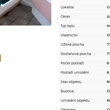
Lokalita
G
Okres
ú
Typ bytu
m
Vlastnictví
O
Užitná plocha
7
Podlahová plocha
7
Počet podlaží
6
Podlaží umístění
6
Stav objektu
N
Budova
C
Umístění objektu
K
Zástavba
O