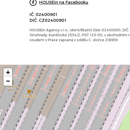
HOUSEin na Facebooku
IČ: 02400901
DIČ: CZ02400901
HOUSEin Agency s.r.o., identifikační číslo 02400901, DI
Vinohrady, Kunětická 2534/2, PSČ 120 00, v obchodním
soudem v Praze zapsaná v oddílu C, vložce 218959
+
−