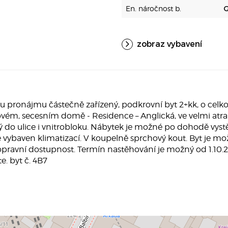
En. náročnost b.
G
zobraz vybavení
ronájmu částečně zařízený, podkrovní byt 2+kk, o celkové
ém, secesním domě - Residence – Anglická, ve velmi atrak
aný do ulice i vnitrobloku. Nábytek je možné po dohodě vys
e vybaven klimatizací. V koupelně sprchový kout. Byt je mož
pravní dostupnost. Termín nastěhování je možný od 1.10.20
e. byt č. 4B7