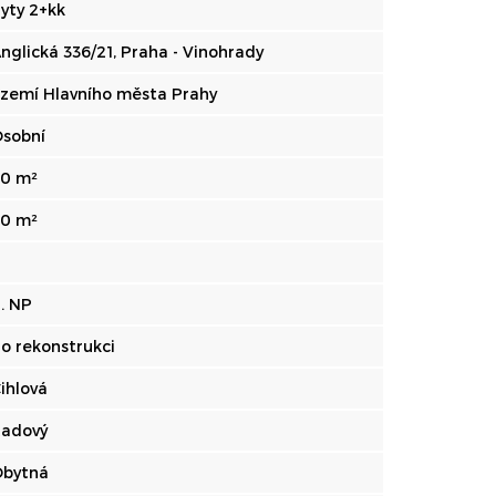
yty 2+kk
nglická 336/21, Praha - Vinohrady
zemí Hlavního města Prahy
sobní
0 m²
0 m²
4
. NP
o rekonstrukci
ihlová
adový
bytná