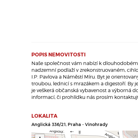
POPIS NEMOVITOSTI
Naše společnost vám nabízí k dlouhodobému p
nadzemní podlaží v zrekonstruovaném, cihlov
I.P. Pavlova a Náměstí Míru. Byt je orientov
troubou, lednicí s mrazákem a digestoří. By j
je veškerá občanská vybavenost a výborná do
informací, či prohlídku nás prosím kontaktujt
LOKALITA
Anglická 336/21, Praha - Vinohrady