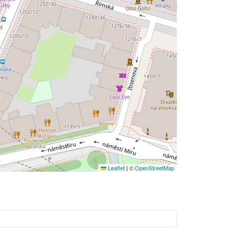
Leaflet
|
©
OpenStreetMap