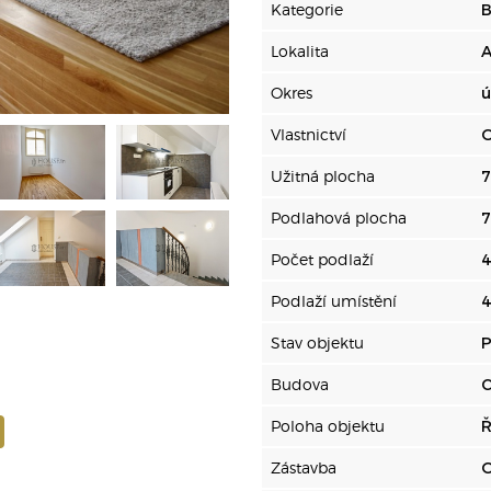
Kategorie
B
Lokalita
A
Okres
ú
Vlastnictví
O
Užitná plocha
7
Podlahová plocha
7
Počet podlaží
Podlaží umístění
4
Stav objektu
P
Budova
C
Poloha objektu
Ř
Zástavba
O