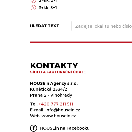
2+kk
,
2+1
3+kk
,
3+1
HLEDAT TEXT
KONTAKTY
SÍDLO A FAKTURAČNÍ ÚDAJE
HOUSEin Agency s.r.o.
Kunětická 2534/2
Praha 2 - Vinohrady
Tel:
+420 777 211 511
E-mail:
info@housein.cz
Web:
www.housein.cz
HOUSEin na Facebooku