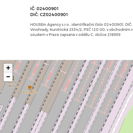
IČ: 02400901
DIČ: CZ02400901
HOUSEin Agency s.r.o., identifikační číslo 02400901, DI
Vinohrady, Kunětická 2534/2, PSČ 120 00, v obchodním
soudem v Praze zapsaná v oddílu C, vložce 218959
+
−