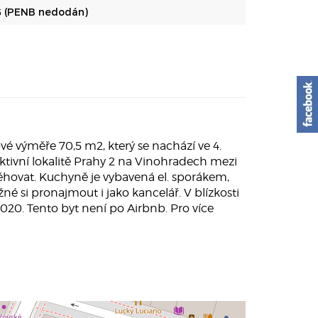
 (PENB nedodán)
 výměře 70,5 m2, který se nachází ve 4.
tivní lokalitě Prahy 2 na Vinohradech mezi
těhovat. Kuchyně je vybavená el. sporákem,
né si pronajmout i jako kancelář. V blízkosti
20. Tento byt není po Airbnb. Pro více