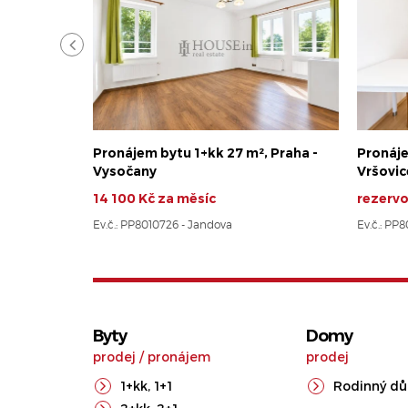
Pronájem bytu 1+kk 27 m², Praha -
Pronáje
Vysočany
Vršovic
14 100 Kč za měsíc
rezerv
Ev.č.: PP8010726 - Jandova
Ev.č.: PP
Byty
Domy
prodej
/
pronájem
prodej
1+kk
,
1+1
Rodinný d