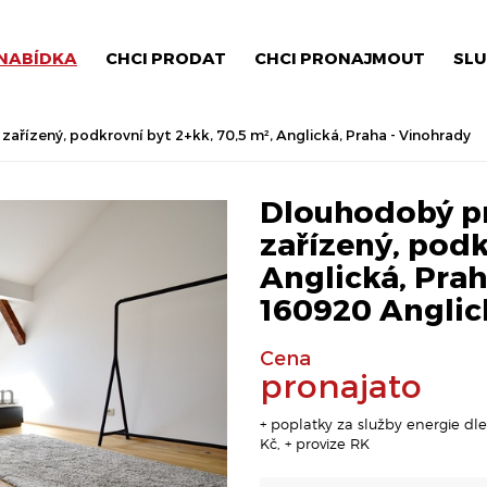
NABÍDKA
CHCI PRODAT
CHCI PRONAJMOUT
SLU
řízený, podkrovní byt 2+kk, 70,5 m², Anglická, Praha - Vinohrady
Dlouhodobý p
zařízený, podk
Anglická, Praha
160920 Anglic
Cena
pronajato
+ poplatky za služby energie dle 
Kč, + provize RK