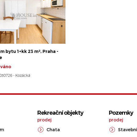
m bytu 1+kk 23 m², Praha -
e
ováno
8030726 - Kozácká
Rekreační objekty
Pozemky
prodej
prodej
ům
Chata
Stavební