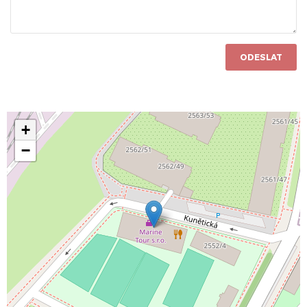
ODESLAT
+
−