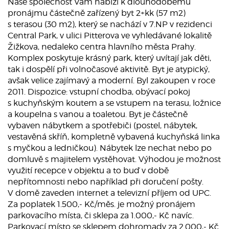
Naše společnost Vám nabízí k dlouhodobému
pronájmu částečně zařízený byt 2+kk (57 m2)
s terasou (30 m2), který se nachází v 7.NP v rezidenci
Central Park, v ulici Pitterova ve vyhledávané lokalitě
Žižkova, nedaleko centra hlavního města Prahy.
Komplex poskytuje krásný park, který uvítají jak děti,
tak i dospělí při volnočasové aktivitě. Byt je atypický,
avšak velice zajímavý a moderní. Byl zakoupen v roce
2011. Dispozice: vstupní chodba, obývací pokoj
s kuchyňským koutem a se vstupem na terasu, ložnice
a koupelna s vanou a toaletou. Byt je částečně
vybaven nábytkem a spotřebiči (postel, nábytek,
vestavěná skříň, kompletně vybavená kuchyňská linka
s myčkou a ledničkou). Nábytek lze nechat nebo po
domluvě s majitelem vystěhovat. Výhodou je možnost
využití recepce v objektu a to buď v době
nepřítomnosti nebo například při doručení pošty.
V domě zaveden internet a televizní příjem od UPC.
Za poplatek 1.500,- Kč/měs. je možný pronájem
parkovacího místa, či sklepa za 1.000,- Kč navíc.
Parkovací místo se sklepem dohromady za 2.000,- Kč.