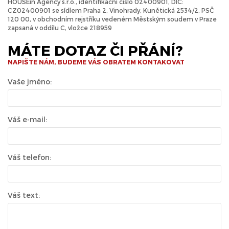
HOUSEin Agency s.r.o., identifikační číslo 02400901, DIČ:
CZ02400901 se sídlem Praha 2, Vinohrady, Kunětická 2534/2, PSČ
120 00, v obchodním rejstříku vedeném Městským soudem v Praze
zapsaná v oddílu C, vložce 218959
MÁTE DOTAZ ČI PŘÁNÍ?
NAPIŠTE NÁM, BUDEME VÁS OBRATEM KONTAKOVAT
Vaše jméno:
Váš e-mail:
Váš telefon:
Váš text: