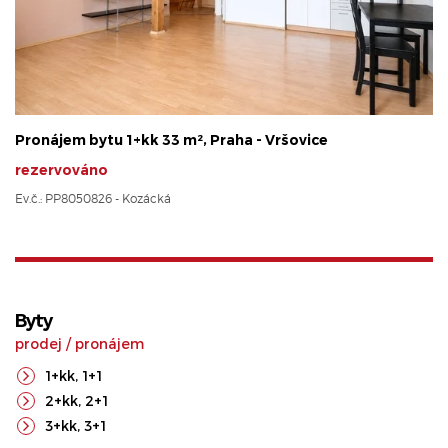
Pronájem bytu 1+kk 33 m², Praha - Vršovice
rezervováno
Ev.č.: PP8050826 - Kozácká
Byty
prodej
/
pronájem
1+kk
,
1+1
2+kk
,
2+1
3+kk
,
3+1