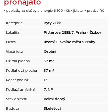
pronajato
+ poplatky za služby a energie 6.500,- Kč + jistota, + provize RK
Kategorie
Byty 2+kk
Lokalita
Pitterova 2855/7, Praha - Žižkov
Okres
území Hlavního města Prahy
Vlastnictví
Osobní
Užitná plocha
57 m²
Podlahová plocha
57 m²
Počet podlaží
13
Podlaží umístění
7. NP
Stav objektu
Velmi dobrý
Budova
Skeletová