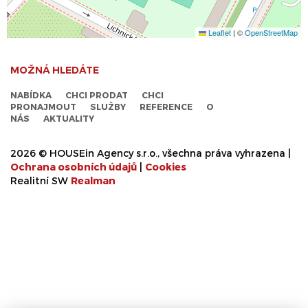
Leaflet
|
©
OpenStreetMap
MOŽNÁ HLEDÁTE
NABÍDKA
CHCI PRODAT
CHCI
PRONAJMOUT
SLUŽBY
REFERENCE
O
NÁS
AKTUALITY
2026 © HOUSEin Agency s.r.o., všechna práva vyhrazena |
Ochrana osobních údajů
|
Cookies
Realitní SW
Real
man