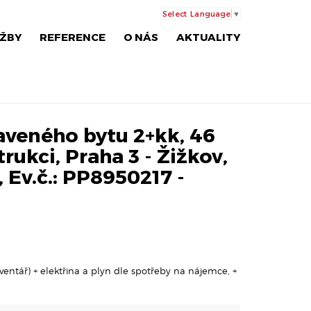
Select Language
▼
ŽBY
REFERENCE
O NÁS
AKTUALITY
veného bytu 2+kk, 46
rukci, Praha 3 - Žižkov,
, Ev.č.: PP8950217 -
ventář) + elektřina a plyn dle spotřeby na nájemce, +