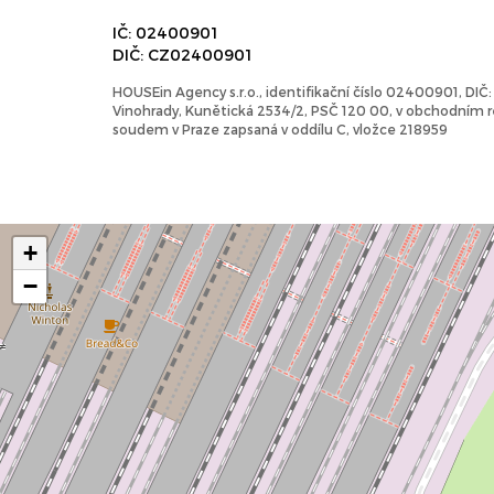
IČ: 02400901
DIČ: CZ02400901
HOUSEin Agency s.r.o., identifikační číslo 02400901, DI
Vinohrady, Kunětická 2534/2, PSČ 120 00, v obchodním
soudem v Praze zapsaná v oddílu C, vložce 218959
+
−