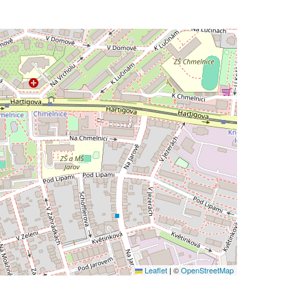
Leaflet
|
©
OpenStreetMap