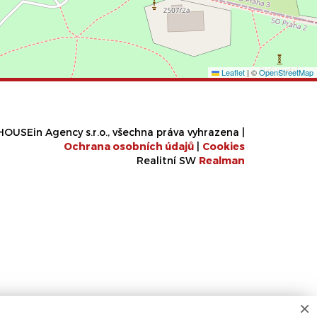
Leaflet
|
©
OpenStreetMap
OUSEin Agency s.r.o., všechna práva vyhrazena |
Ochrana osobních údajů
|
Cookies
Realitní SW
Real
man
×