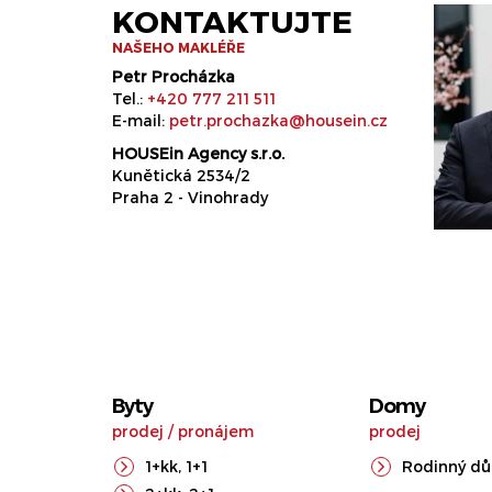
KONTAKTUJTE
NAŠEHO MAKLÉŘE
Petr Procházka
Tel.:
+420 777 211 511
E-mail:
petr.prochazka@housein.cz
HOUSEin Agency s.r.o.
Kunětická 2534/2
Praha 2 - Vinohrady
Byty
Domy
prodej
/
pronájem
prodej
1+kk
,
1+1
Rodinný d