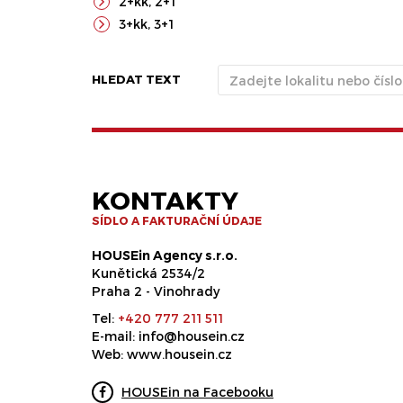
2+kk
,
2+1
3+kk
,
3+1
HLEDAT TEXT
KONTAKTY
SÍDLO A FAKTURAČNÍ ÚDAJE
HOUSEin Agency s.r.o.
Kunětická 2534/2
Praha 2 - Vinohrady
Tel:
+420 777 211 511
E-mail:
info@housein.cz
Web:
www.housein.cz
HOUSEin na Facebooku