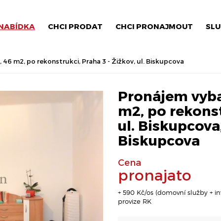
NABÍDKA
CHCI PRODAT
CHCI PRONAJMOUT
SLU
6 m2, po rekonstrukci, Praha 3 - Žižkov, ul. Biskupcova
Pronájem vyba
m2, po rekonst
ul. Biskupcova
Biskupcova
Cena
pronajato
+ 590 Kč/os (domovní služby + in
provize RK