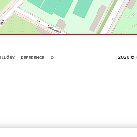
2026 © H
SLUŽBY
REFERENCE
O