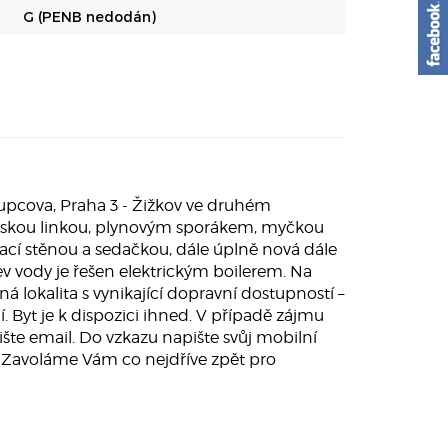
G (PENB nedodán)
kupcova, Praha 3 - Žižkov ve druhém
ňskou linkou, plynovým sporákem, myčkou
vací stěnou a sedačkou, dále úplně nová dále
 vody je řešen elektrickým boilerem. Na
á lokalita s vynikající dopravní dostupností –
 Byt je k dispozici ihned. V případě zájmu
ište email. Do vzkazu napište svůj mobilní
e. Zavoláme Vám co nejdříve zpět pro