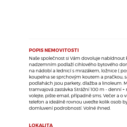
POPIS NEMOVITOSTI
Naše společnost si Vám dovoluje nabídnout k
nadzemním podlaží cihlového bytového domu
na nádobí a lednicí s mrazákem, ložnice ( po
koupelna se sprchovým koutem a pračkou, sam
podlahách jsou parkety, dlažba a linoleum. Mo
tramvajová zastávka Strážní 100 m - denní + 
volejte, pište email, případně sms. Večer a o
telefon a ideálně rovnou uveďte kolik osob b
domluvení podrobností. Volné ihned.
LOKALITA