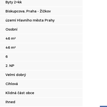
Byty 2+kk
Biskupcova, Praha - Žižkov
území Hlavního města Prahy
Osobní
46 m²
46 m²
6
2. NP
Velmi dobrý
Cihlová
Klidná část obce
Ihned