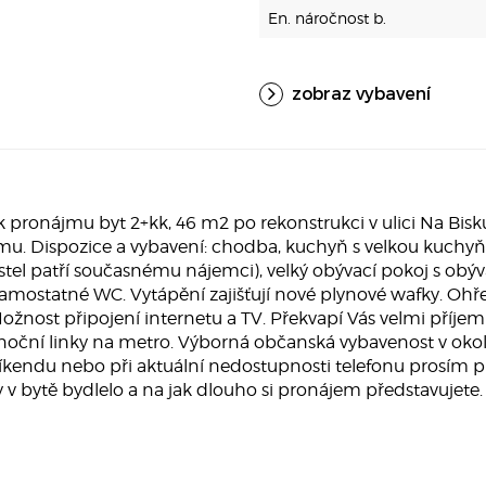
En. náročnost b.
zobraz vybavení
 pronájmu byt 2+kk, 46 m2 po rekonstrukci v ulici Na Bis
. Dispozice a vybavení: chodba, kuchyň s velkou kuchy
stel patří současnému nájemci), velký obývací pokoj s obý
ostatné WC. Vytápění zajišťují nové plynové wafky. Ohřev
žnost připojení internetu a TV. Překvapí Vás velmi příjemn
noční linky na metro. Výborná občanská vybavenost v okolí.
 víkendu nebo při aktuální nedostupnosti telefonu prosím p
y v bytě bydlelo a na jak dlouho si pronájem představujet