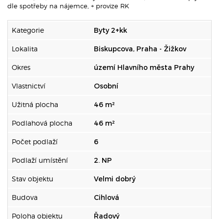
dle spotřeby na nájemce, + provize RK
Kategorie
Byty 2+kk
Lokalita
Biskupcova, Praha - Žižkov
Okres
území Hlavního města Prahy
Vlastnictví
Osobní
Užitná plocha
46 m²
Podlahová plocha
46 m²
Počet podlaží
6
Podlaží umístění
2. NP
Stav objektu
Velmi dobrý
Budova
Cihlová
Poloha objektu
Řadový