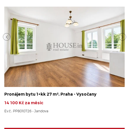
Pronájem bytu 1+kk 27 m², Praha - Vysočany
14 100 Kč za měsíc
Ev.č.: PP8010726 - Jandova