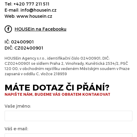
Tel:
+420 777 211 511
E-mail:
info@housein.cz
Web:
www.housein.cz
HOUSEin na Facebooku
IČ: 02400901
DIČ: CZ02400901
HOUSEin Agency s.r.o., identifikační číslo 02400901, DIČ:
CZ02400901 se sídlem Praha 2, Vinohrady, Kunětická 2534/2, PSČ
120 00, v obchodním rejstříku vedeném Městským soudem v Praze
zapsaná v oddílu C, vložce 218959
MÁTE DOTAZ ČI PŘÁNÍ?
NAPIŠTE NÁM, BUDEME VÁS OBRATEM KONTAKOVAT
Vaše jméno:
Váš e-mail: