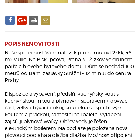
POPIS NEMOVITOSTI
Naše společnost Vám nabízí k pronájmu byt 2+kk, 46
m2 v ulici Na Biskupcova, Praha 3 - Žižkov ve druhém
patře cihlového bytového domu. Dům se nechází 100
metrů od tram. zastávky Strážní - 12 minut do centra
Prahy.
Dispozice a vybavení: předsíň, kuchyňský kout s
kuchyňskou linkou a plynovým sporákem + obývací
část, velký obývací pokoj, koupelna se sprchovým
koutem a pračkou, samostatná toaleta. Vytápění
zajišťují plynové wafky. Ohřev vody je řešen
elektrickým boilerem. Na podlaze je položena nová
plovoucí podlaha a dlažba dlažba. Možnost připojení