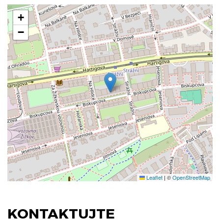
+
−
Leaflet
|
©
OpenStreetMap
KONTAKTUJTE