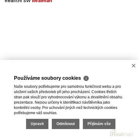
Realitní SW
Real
man
×
Používáme soubory cookies
ℹ
Naše soubory potřebujeme pro samotnou funkčnost webu a pro
uložení vašich předvoleb při jeho procházení. Cookies třetích
stran pak slouží pro vyhodnocování výkonu a zkvalitnění obsahu
prezentace. Nejsou určeny k identifikaci návštěvníka jako
konkrétní osoby. Pro uchování jiných než technických cookies
potřebujeme váš souhlas.
Upravit
Odmítnout
Přijímám vše