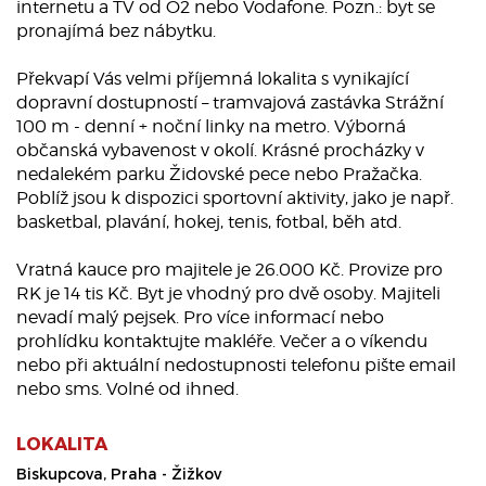
internetu a TV od O2 nebo Vodafone. Pozn.: byt se
pronajímá bez nábytku.
Překvapí Vás velmi příjemná lokalita s vynikající
dopravní dostupností – tramvajová zastávka Strážní
100 m - denní + noční linky na metro. Výborná
občanská vybavenost v okolí. Krásné procházky v
nedalekém parku Židovské pece nebo Pražačka.
Poblíž jsou k dispozici sportovní aktivity, jako je např.
basketbal, plavání, hokej, tenis, fotbal, běh atd.
Vratná kauce pro majitele je 26.000 Kč. Provize pro
RK je 14 tis Kč. Byt je vhodný pro dvě osoby. Majiteli
nevadí malý pejsek. Pro více informací nebo
prohlídku kontaktujte makléře. Večer a o víkendu
nebo při aktuální nedostupnosti telefonu pište email
nebo sms. Volné od ihned.
LOKALITA
Biskupcova, Praha - Žižkov