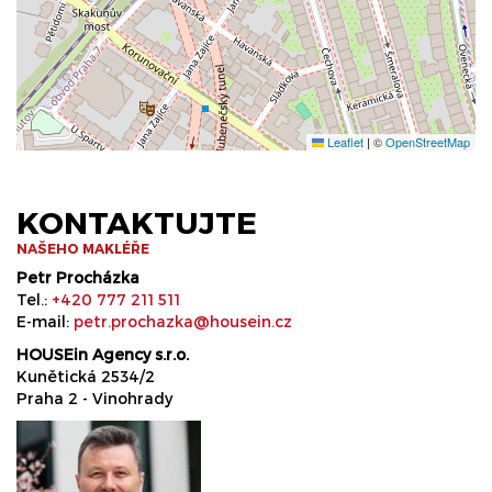
Leaflet
|
©
OpenStreetMap
KONTAKTUJTE
NAŠEHO MAKLÉŘE
Petr Procházka
Tel.:
+420 777 211 511
E-mail:
petr.prochazka@housein.cz
HOUSEin Agency s.r.o.
Kunětická 2534/2
Praha 2 - Vinohrady