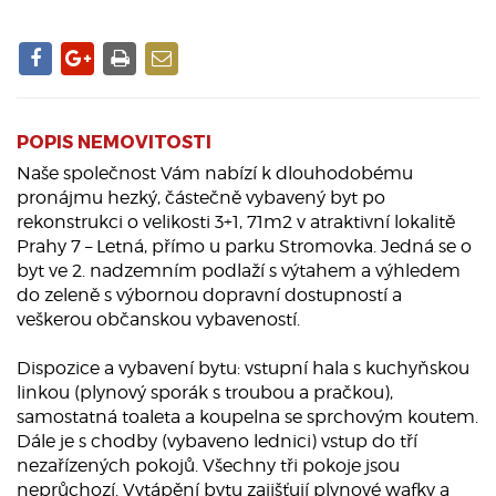
POPIS NEMOVITOSTI
Naše společnost Vám nabízí k dlouhodobému
pronájmu hezký, částečně vybavený byt po
rekonstrukci o velikosti 3+1, 71m2 v atraktivní lokalitě
Prahy 7 – Letná, přímo u parku Stromovka. Jedná se o
byt ve 2. nadzemním podlaží s výtahem a výhledem
do zeleně s výbornou dopravní dostupností a
veškerou občanskou vybaveností.
Dispozice a vybavení bytu: vstupní hala s kuchyňskou
linkou (plynový sporák s troubou a pračkou),
samostatná toaleta a koupelna se sprchovým koutem.
Dále je s chodby (vybaveno lednici) vstup do tří
nezařízených pokojů. Všechny tři pokoje jsou
neprůchozí. Vytápění bytu zajišťují plynové wafky a