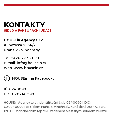
KONTAKTY
SÍDLO A FAKTURAČNÍ ÚDAJE
HOUSEin Agency s.r.o.
Kunětická 2534/2
Praha 2 - Vinohrady
Tel:
+420 777 211 511
E-mail:
info@housein.cz
Web:
www.housein.cz
HOUSEin na Facebooku
IČ: 02400901
DIČ: CZ02400901
HOUSEin Agency s.r.o., identifikační číslo 02400901, DIČ:
CZ02400901 se sídlem Praha 2, Vinohrady, Kunětická 2534/2, PSČ
120 00, v obchodním rejstříku vedeném Městským soudem v Praze