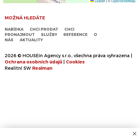
Leaflet
|
©
OpenStreetMap
MOŽNÁ HLEDÁTE
NABÍDKA
CHCI PRODAT
CHCI
PRONAJMOUT
SLUŽBY
REFERENCE
O
NÁS
AKTUALITY
2026 © HOUSEin Agency s.r.o., všechna práva vyhrazena |
Ochrana osobních údajů
|
Cookies
Realitní SW
Real
man
×