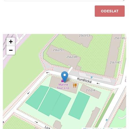
ODESLAT
+
−