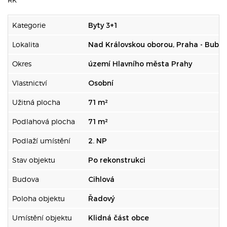
RK
Kategorie
Byty 3+1
Lokalita
Nad Královskou oborou, Praha - Bube
Okres
území Hlavního města Prahy
Vlastnictví
Osobní
Užitná plocha
71 m²
Podlahová plocha
71 m²
Podlaží umístění
2. NP
Stav objektu
Po rekonstrukci
Budova
Cihlová
Poloha objektu
Řadový
Umístění objektu
Klidná část obce