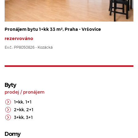
Pronájem bytu 1+kk 33 m², Praha - Vršovice
rezervováno
Ev.č.: PP8050826 - Kozácká
Byty
prodej
/
pronájem
1+kk
,
1+1
2+kk
,
2+1
3+kk
,
3+1
Domy