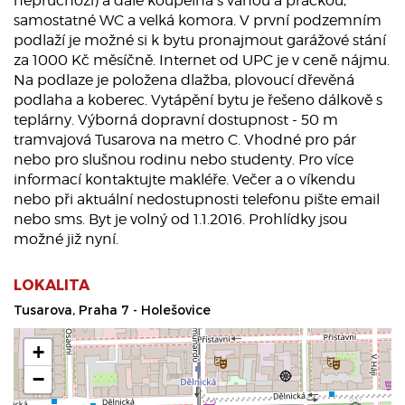
neprůchozí) a dále koupelna s vanou a pračkou,
samostatné WC a velká komora. V první podzemním
podlaží je možné si k bytu pronajmout garážové stání
za 1000 Kč měsíčně. Internet od UPC je v ceně nájmu.
Na podlaze je položena dlažba, plovoucí dřevěná
podlaha a koberec. Vytápění bytu je řešeno dálkově s
teplárny. Výborná dopravní dostupnost - 50 m
tramvajová Tusarova na metro C. Vhodné pro pár
nebo pro slušnou rodinu nebo studenty. Pro více
informací kontaktujte makléře. Večer a o víkendu
nebo při aktuální nedostupnosti telefonu pište email
nebo sms. Byt je volný od 1.1.2016. Prohlídky jsou
možné již nyní.
LOKALITA
Tusarova, Praha 7 - Holešovice
+
−