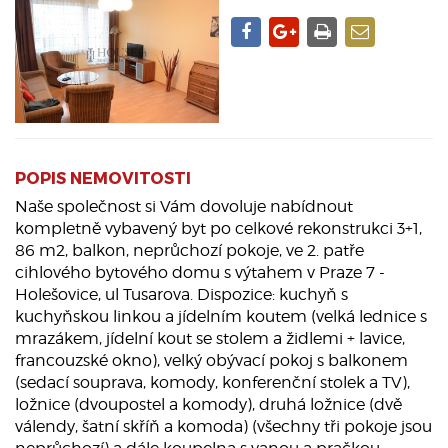
POPIS NEMOVITOSTI
Naše společnost si Vám dovoluje nabídnout
kompletně vybavený byt po celkové rekonstrukci 3+1,
86 m2, balkon, neprůchozí pokoje, ve 2. patře
cihlového bytového domu s výtahem v Praze 7 -
Holešovice, ul Tusarova. Dispozice: kuchyň s
kuchyňskou linkou a jídelním koutem (velká lednice s
mrazákem, jídelní kout se stolem a židlemi + lavice,
francouzské okno), velký obývací pokoj s balkonem
(sedací souprava, komody, konferenční stolek a TV),
ložnice (dvoupostel a komody), druhá ložnice (dvě
válendy, šatní skříň a komoda) (všechny tři pokoje jsou