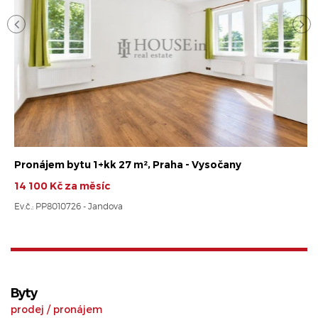
Pronájem bytu 1+kk 27 m², Praha - Vysočany
14 100 Kč za měsíc
Ev.č.: PP8010726 - Jandova
Byty
prodej
/
pronájem