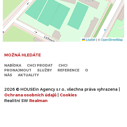
Leaflet
|
©
OpenStreetMap
MOŽNÁ HLEDÁTE
NABÍDKA
CHCI PRODAT
CHCI
PRONAJMOUT
SLUŽBY
REFERENCE
O
NÁS
AKTUALITY
2026 © HOUSEin Agency s.r.o., všechna práva vyhrazena |
Ochrana osobních údajů
|
Cookies
Realitní SW
Real
man