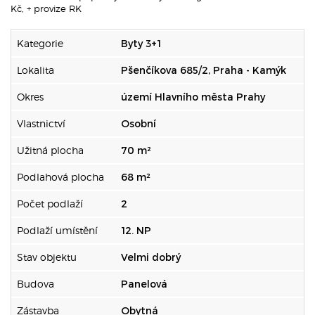
Kč, + provize RK
Kategorie
Byty 3+1
Lokalita
Pšenčíkova 685/2, Praha - Kamýk
Okres
území Hlavního města Prahy
Vlastnictví
Osobní
Užitná plocha
70 m²
Podlahová plocha
68 m²
Počet podlaží
2
Podlaží umístění
12. NP
Stav objektu
Velmi dobrý
Budova
Panelová
Zástavba
Obytná