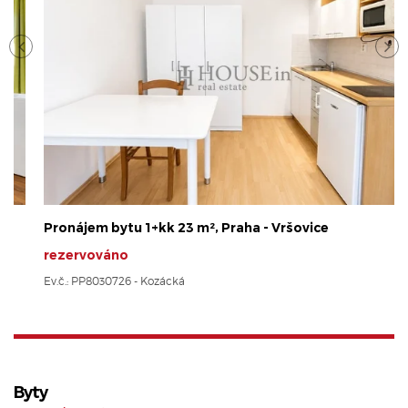
Pronájem bytu 1+kk 23 m², Praha - Vršovice
rezervováno
Ev.č.: PP8030726 - Kozácká
Byty