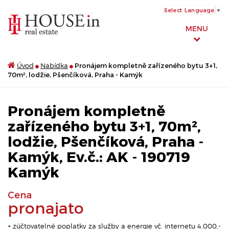
Select Language
▼
MENU
Úvod
Nabídka
Pronájem kompletně zařízeného bytu 3+1,
70m², lodžie, Pšenčíková, Praha - Kamýk
Pronájem kompletně
zařízeného bytu 3+1, 70m²,
lodžie, Pšenčíková, Praha -
Kamýk, Ev.č.: AK - 190719
Kamýk
Cena
pronajato
+ zúčtovatelné poplatky za služby a energie vč. internetu 4.000,-