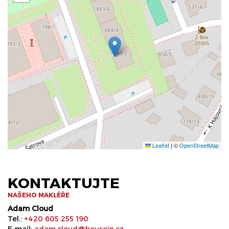
Leaflet
|
©
OpenStreetMap
KONTAKTUJTE
NAŠEHO MAKLÉŘE
Adam Cloud
Tel.:
+420 605 255 190
E-mail:
adam.cloud@housein.cz