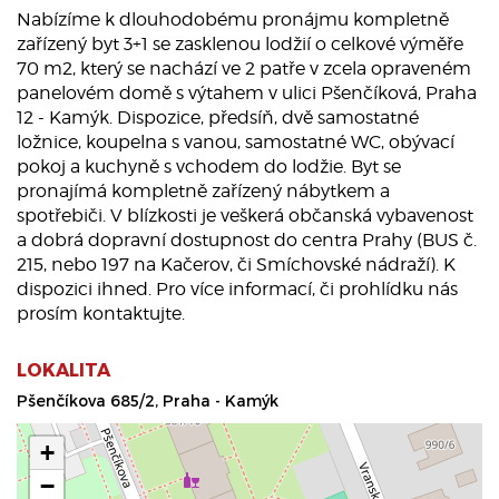
Nabízíme k dlouhodobému pronájmu kompletně
zařízený byt 3+1 se zasklenou lodžií o celkové výměře
70 m2, který se nachází ve 2 patře v zcela opraveném
panelovém domě s výtahem v ulici Pšenčíková, Praha
12 - Kamýk. Dispozice, předsíň, dvě samostatné
ložnice, koupelna s vanou, samostatné WC, obývací
pokoj a kuchyně s vchodem do lodžie. Byt se
pronajímá kompletně zařízený nábytkem a
spotřebiči. V blízkosti je veškerá občanská vybavenost
a dobrá dopravní dostupnost do centra Prahy (BUS č.
215, nebo 197 na Kačerov, či Smíchovské nádraží). K
dispozici ihned. Pro více informací, či prohlídku nás
prosím kontaktujte.
LOKALITA
Pšenčíkova 685/2, Praha - Kamýk
+
−