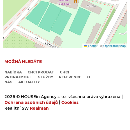
Leaflet
|
©
OpenStreetMap
MOŽNÁ HLEDÁTE
NABÍDKA
CHCI PRODAT
CHCI
PRONAJMOUT
SLUŽBY
REFERENCE
O
NÁS
AKTUALITY
2026 © HOUSEin Agency s.r.o., všechna práva vyhrazena |
Ochrana osobních údajů
|
Cookies
Realitní SW
Real
man