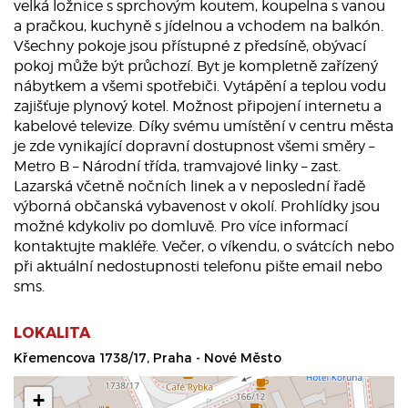
velká ložnice s sprchovým koutem, koupelna s vanou
a pračkou, kuchyně s jídelnou a vchodem na balkón.
Všechny pokoje jsou přístupné z předsíně, obývací
pokoj může být průchozí. Byt je kompletně zařízený
nábytkem a všemi spotřebiči. Vytápění a teplou vodu
zajišťuje plynový kotel. Možnost připojení internetu a
kabelové televize. Díky svému umístění v centru města
je zde vynikající dopravní dostupnost všemi směry –
Metro B – Národní třída, tramvajové linky – zast.
Lazarská včetně nočních linek a v neposlední řadě
výborná občanská vybavenost v okolí. Prohlídky jsou
možné kdykoliv po domluvě. Pro více informací
kontaktujte makléře. Večer, o víkendu, o svátcích nebo
při aktuální nedostupnosti telefonu pište email nebo
sms.
LOKALITA
Křemencova 1738/17, Praha - Nové Město
+