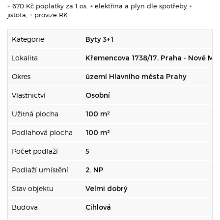
+ 670 Kč poplatky za 1 os. + elektřina a plyn dle spotřeby +
jistota, + provize RK
Kategorie
Byty 3+1
Lokalita
Křemencova 1738/17, Praha - Nové Mě
Okres
území Hlavního města Prahy
Vlastnictví
Osobní
Užitná plocha
100 m²
Podlahová plocha
100 m²
Počet podlaží
5
Podlaží umístění
2. NP
Stav objektu
Velmi dobrý
Budova
Cihlová