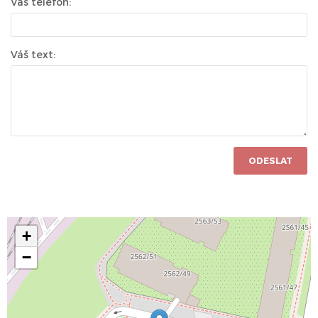
Váš telefon:
Váš text:
ODESLAT
+
−