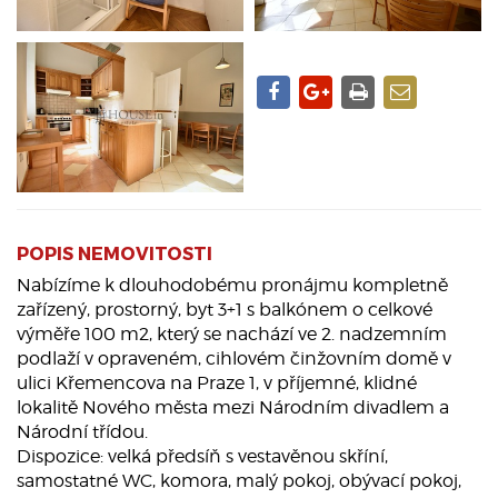
POPIS NEMOVITOSTI
Nabízíme k dlouhodobému pronájmu kompletně
zařízený, prostorný, byt 3+1 s balkónem o celkové
výměře 100 m2, který se nachází ve 2. nadzemním
podlaží v opraveném, cihlovém činžovním domě v
ulici Křemencova na Praze 1, v příjemné, klidné
lokalitě Nového města mezi Národním divadlem a
Národní třídou.
Dispozice: velká předsíň s vestavěnou skříní,
samostatné WC, komora, malý pokoj, obývací pokoj,