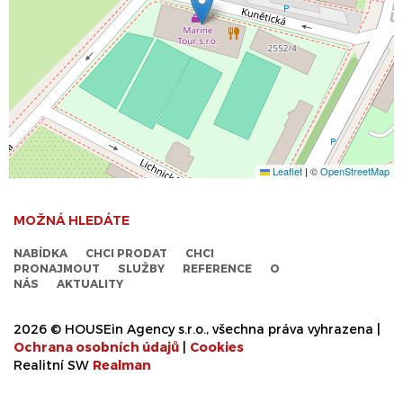
Leaflet
|
©
OpenStreetMap
MOŽNÁ HLEDÁTE
NABÍDKA
CHCI PRODAT
CHCI
PRONAJMOUT
SLUŽBY
REFERENCE
O
NÁS
AKTUALITY
2026 © HOUSEin Agency s.r.o., všechna práva vyhrazena |
Ochrana osobních údajů
|
Cookies
Realitní SW
Real
man