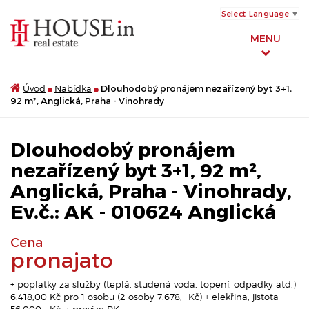
Select Language
▼
MENU
Úvod
Nabídka
Dlouhodobý pronájem nezařízený byt 3+1,
92 m², Anglická, Praha - Vinohrady
Dlouhodobý pronájem
nezařízený byt 3+1, 92 m²,
Anglická, Praha - Vinohrady,
Ev.č.: AK - 010624 Anglická
Cena
pronajato
+ poplatky za služby (teplá, studená voda, topení, odpadky atd.)
6.418,00 Kč pro 1 osobu (2 osoby 7.678,- Kč) + elekřina, jistota