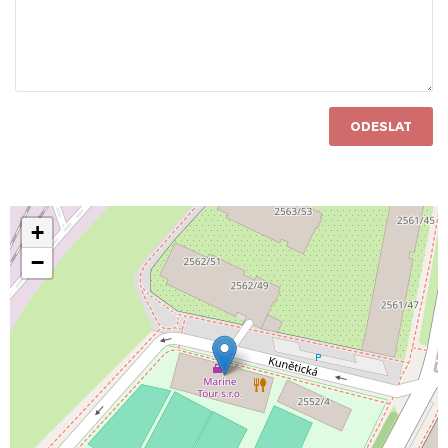
ODESLAT
+
−