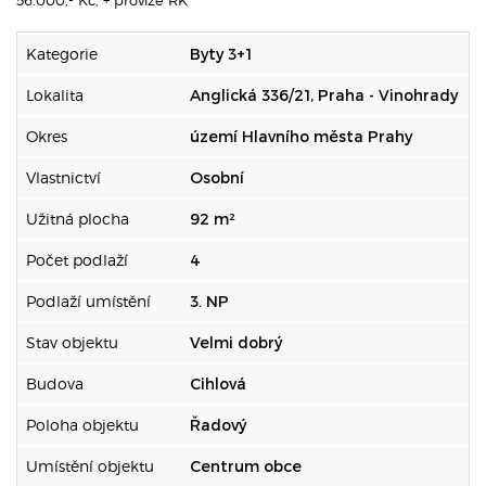
56.000,- Kč, + provize RK
Kategorie
Byty 3+1
Lokalita
Anglická 336/21, Praha - Vinohrady
Okres
území Hlavního města Prahy
Vlastnictví
Osobní
Užitná plocha
92 m²
Počet podlaží
4
Podlaží umístění
3. NP
Stav objektu
Velmi dobrý
Budova
Cihlová
Poloha objektu
Řadový
Umístění objektu
Centrum obce