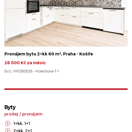
Pronájem bytu 2+kk 60 m², Praha - Košíře
26 000 Kč za měsíc
Ev.č.: HP2160526 - Holečkova-T-1
Byty
prodej
/
pronájem
1+kk
,
1+1
2+kk
,
2+1