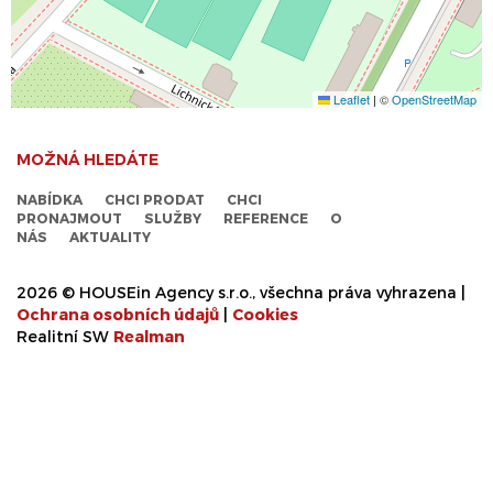
Leaflet
|
©
OpenStreetMap
MOŽNÁ HLEDÁTE
NABÍDKA
CHCI PRODAT
CHCI
PRONAJMOUT
SLUŽBY
REFERENCE
O
NÁS
AKTUALITY
2026 © HOUSEin Agency s.r.o., všechna práva vyhrazena |
Ochrana osobních údajů
|
Cookies
Realitní SW
Real
man