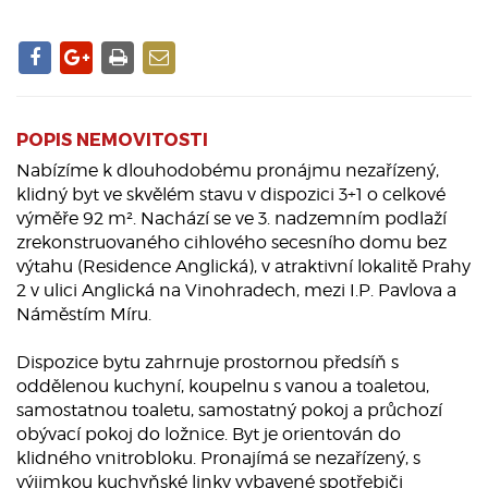
POPIS NEMOVITOSTI
Nabízíme k dlouhodobému pronájmu nezařízený,
klidný byt ve skvělém stavu v dispozici 3+1 o celkové
výměře 92 m². Nachází se ve 3. nadzemním podlaží
zrekonstruovaného cihlového secesního domu bez
výtahu (Residence Anglická), v atraktivní lokalitě Prahy
2 v ulici Anglická na Vinohradech, mezi I.P. Pavlova a
Náměstím Míru.
Dispozice bytu zahrnuje prostornou předsíň s
oddělenou kuchyní, koupelnu s vanou a toaletou,
samostatnou toaletu, samostatný pokoj a průchozí
obývací pokoj do ložnice. Byt je orientován do
klidného vnitrobloku. Pronajímá se nezařízený, s
výjimkou kuchyňské linky vybavené spotřebiči