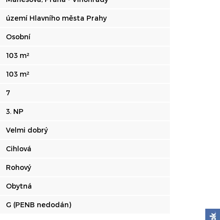
území Hlavního města Prahy
Osobní
103 m²
103 m²
7
3. NP
Velmi dobrý
Cihlová
Rohový
Obytná
G (PENB nedodán)