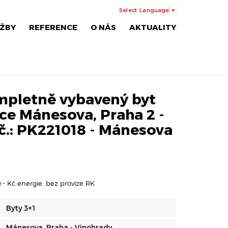
Select Language
▼
ŽBY
REFERENCE
O NÁS
AKTUALITY
mpletně vybavený byt
lice Mánesova, Praha 2 -
č.: PK221018 - Mánesova
,- Kč energie, bez provize RK
Byty 3+1
Mánesova, Praha - Vinohrady