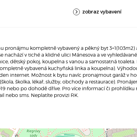
zobraz vybavení
u pronájmu kompletně vybavený a pěkný byt 3+1(103m2) 
nachází v tiché a klidné ulici Mánesova a ve vyhledávané 
nice, dětský pokoj, koupelna s vanou a samostatná toalet
k, kompletně vybavená kuchyňská linka a koupelna). Výhodo
en internet. Možnost k bytu navíc pronajmout garáž v hodn
kola, školka, lékař, služby, obchody a restaurace). Pronáje
019 nebo po dohodě dříve. Pro více informací či prohlídku
il nebo sms. Neplatíte provizi RK.