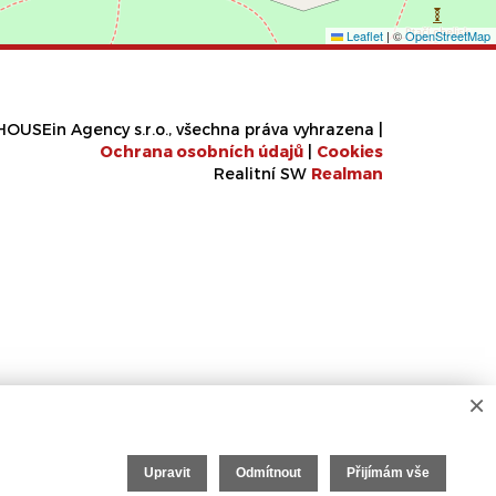
Leaflet
|
©
OpenStreetMap
OUSEin Agency s.r.o., všechna práva vyhrazena |
Ochrana osobních údajů
|
Cookies
Realitní SW
Real
man
×
Upravit
Odmítnout
Přijímám vše