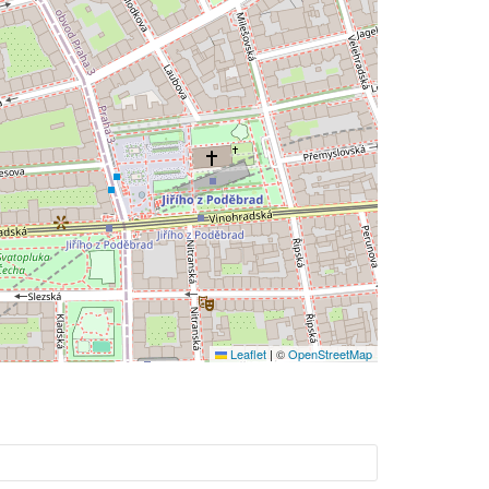
Leaflet
|
©
OpenStreetMap