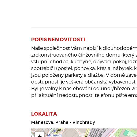
POPIS NEMOVITOSTI
Naše společnost Vám nabízí k dlouhodobém
zrekonstruovaného činžovního domu, který se 
vstupní chodba, kuchyně, obývací pokoj, lož
spotřebiči (postel, pohovka, křesla, nábyte
jsou položeny parkety a dlažba. V domě zaved
dostupnosti je veškerá občanská vybavenost (š
Byt je volný k nastěhování od únor/březen 2
při aktuální nedostupnosti telefonu pište ema
LOKALITA
Mánesova, Praha - Vinohrady
+