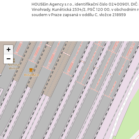
HOUSEin Agency s.r.o., identifikační číslo 02400901, DI
Vinohrady, Kunětická 2534/2, PSČ 120 00, v obchodním
soudem v Praze zapsaná v oddílu C, vložce 218959
+
−