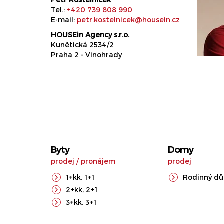
Tel.:
+420 739 808 990
E-mail:
petr.kostelnicek@housein.cz
HOUSEin Agency s.r.o.
Kunětická 2534/2
Praha 2 - Vinohrady
Byty
Domy
prodej
/
pronájem
prodej
1+kk
,
1+1
Rodinný d
2+kk
,
2+1
3+kk
,
3+1