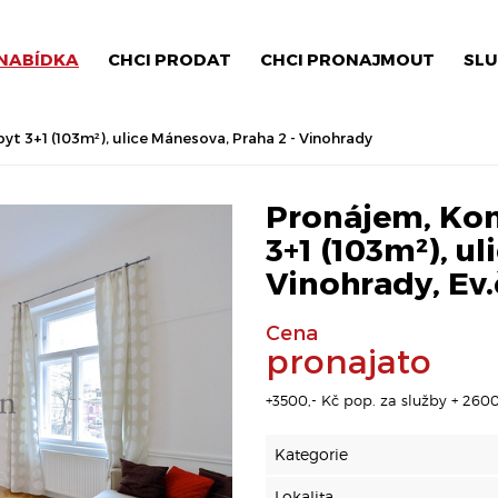
NABÍDKA
CHCI PRODAT
CHCI PRONAJMOUT
SLU
t 3+1 (103m²), ulice Mánesova, Praha 2 - Vinohrady
Pronájem, Ko
3+1 (103m²), u
Vinohrady, Ev.
Cena
pronajato
+3500,- Kč pop. za služby + 2600
Kategorie
Lokalita