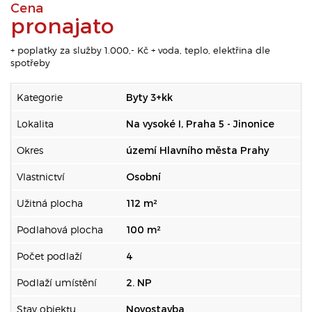
Cena
pronajato
+ poplatky za služby 1.000,- Kč + voda, teplo, elektřina dle
spotřeby
Kategorie
Byty 3+kk
Lokalita
Na vysoké I, Praha 5 - Jinonice
Okres
území Hlavního města Prahy
Vlastnictví
Osobní
Užitná plocha
112 m²
Podlahová plocha
100 m²
Počet podlaží
4
Podlaží umístění
2. NP
Stav objektu
Novostavba