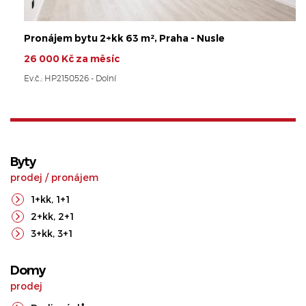
Pronájem bytu 2+kk 63 m², Praha - Nusle
26 000 Kč za měsíc
Ev.č.: HP2150526 - Dolní
Byty
prodej
/
pronájem
1+kk
,
1+1
2+kk
,
2+1
3+kk
,
3+1
Domy
prodej