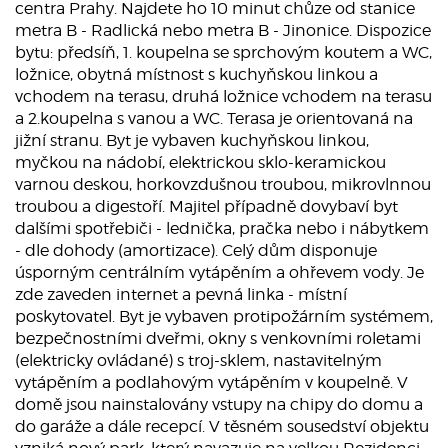
centra Prahy. Najdete ho 10 minut chůze od stanice
metra B - Radlická nebo metra B - Jinonice. Dispozice
bytu: předsíň, 1. koupelna se sprchovým koutem a WC,
ložnice, obytná místnost s kuchyňskou linkou a
vchodem na terasu, druhá ložnice vchodem na terasu
a 2.koupelna s vanou a WC. Terasa je orientovaná na
jižní stranu. Byt je vybaven kuchyňskou linkou,
myčkou na nádobí, elektrickou sklo-keramickou
varnou deskou, horkovzdušnou troubou, mikrovlnnou
troubou a digestoří. Majitel případně dovybaví byt
dalšími spotřebiči - lednička, pračka nebo i nábytkem
- dle dohody (amortizace). Celý dům disponuje
úsporným centrálním vytápěním a ohřevem vody. Je
zde zaveden internet a pevná linka - místní
poskytovatel. Byt je vybaven protipožárním systémem,
bezpečnostními dveřmi, okny s venkovními roletami
(elektricky ovládané) s troj-sklem, nastavitelným
vytápěním a podlahovým vytápěním v koupelně. V
domě jsou nainstalovány vstupy na chipy do domu a
do garáže a dále recepcí. V těsném sousedství objektu