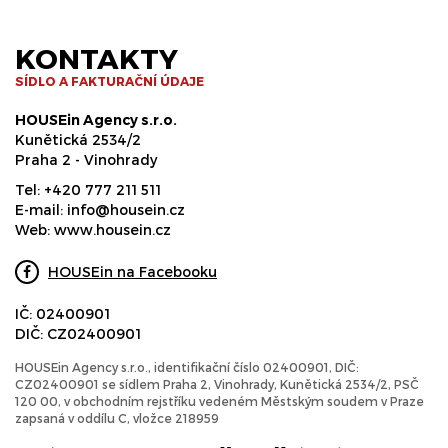
KONTAKTY
SÍDLO A FAKTURAČNÍ ÚDAJE
HOUSEin Agency s.r.o.
Kunětická 2534/2
Praha 2 - Vinohrady
Tel:
+420 777 211 511
E-mail:
info@housein.cz
Web:
www.housein.cz
HOUSEin na Facebooku
IČ: 02400901
DIČ: CZ02400901
HOUSEin Agency s.r.o., identifikační číslo 02400901, DIČ:
CZ02400901 se sídlem Praha 2, Vinohrady, Kunětická 2534/2, PSČ
120 00, v obchodním rejstříku vedeném Městským soudem v Praze
zapsaná v oddílu C, vložce 218959