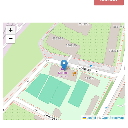
+
−
Leaflet
|
©
OpenStreetMap