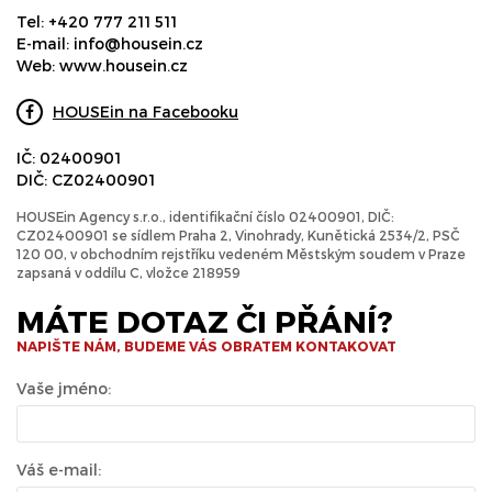
Tel:
+420 777 211 511
E-mail:
info@housein.cz
Web:
www.housein.cz
HOUSEin na Facebooku
IČ: 02400901
DIČ: CZ02400901
HOUSEin Agency s.r.o., identifikační číslo 02400901, DIČ:
CZ02400901 se sídlem Praha 2, Vinohrady, Kunětická 2534/2, PSČ
120 00, v obchodním rejstříku vedeném Městským soudem v Praze
zapsaná v oddílu C, vložce 218959
MÁTE DOTAZ ČI PŘÁNÍ?
NAPIŠTE NÁM, BUDEME VÁS OBRATEM KONTAKOVAT
Vaše jméno:
Váš e-mail: