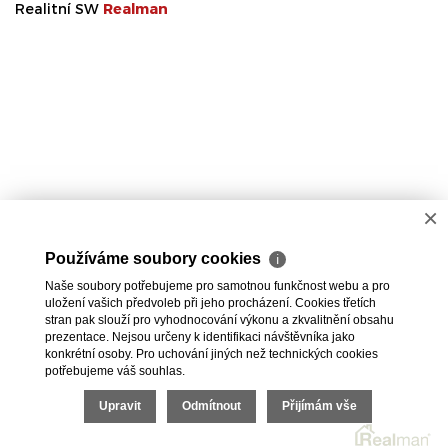
Realitní SW
Real
man
×
Používáme soubory cookies
ℹ
Naše soubory potřebujeme pro samotnou funkčnost webu a pro
uložení vašich předvoleb při jeho procházení. Cookies třetích
stran pak slouží pro vyhodnocování výkonu a zkvalitnění obsahu
prezentace. Nejsou určeny k identifikaci návštěvníka jako
konkrétní osoby. Pro uchování jiných než technických cookies
potřebujeme váš souhlas.
Upravit
Odmítnout
Přijímám vše