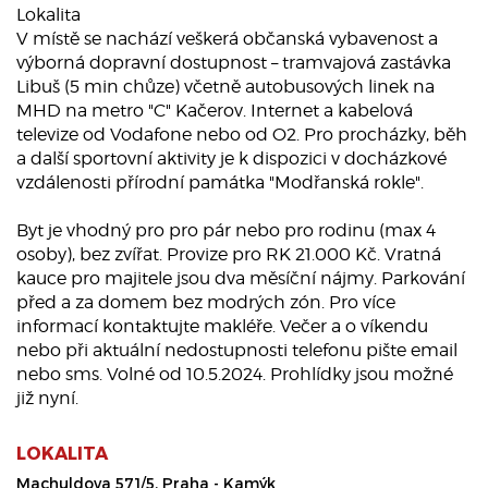
Lokalita
V místě se nachází veškerá občanská vybavenost a
výborná dopravní dostupnost – tramvajová zastávka
Libuš (5 min chůze) včetně autobusových linek na
MHD na metro "C" Kačerov. Internet a kabelová
televize od Vodafone nebo od O2. Pro procházky, běh
a další sportovní aktivity je k dispozici v docházkové
vzdálenosti přírodní památka "Modřanská rokle".
Byt je vhodný pro pro pár nebo pro rodinu (max 4
osoby), bez zvířat. Provize pro RK 21.000 Kč. Vratná
kauce pro majitele jsou dva měsíční nájmy. Parkování
před a za domem bez modrých zón. Pro více
informací kontaktujte makléře. Večer a o víkendu
nebo při aktuální nedostupnosti telefonu pište email
nebo sms. Volné od 10.5.2024. Prohlídky jsou možné
již nyní.
LOKALITA
Machuldova 571/5, Praha - Kamýk