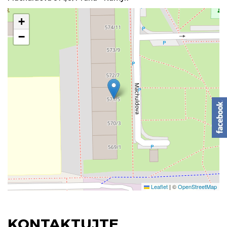
+
−
Leaflet
|
©
OpenStreetMap
KONTAKTUJTE