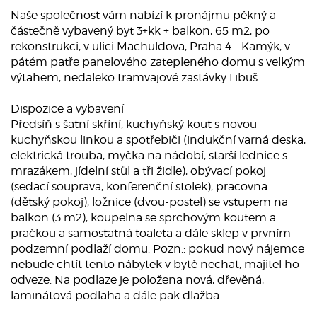
Naše společnost vám nabízí k pronájmu pěkný a
částečně vybavený byt 3+kk + balkon, 65 m2, po
rekonstrukci, v ulici Machuldova, Praha 4 - Kamýk, v
pátém patře panelového zatepleného domu s velkým
výtahem, nedaleko tramvajové zastávky Libuš.
Dispozice a vybavení
Předsíň s šatní skříní, kuchyňský kout s novou
kuchyňskou linkou a spotřebiči (indukční varná deska,
elektrická trouba, myčka na nádobí, starší lednice s
mrazákem, jídelní stůl a tři židle), obývací pokoj
(sedací souprava, konferenční stolek), pracovna
(dětský pokoj), ložnice (dvou-postel) se vstupem na
balkon (3 m2), koupelna se sprchovým koutem a
pračkou a samostatná toaleta a dále sklep v prvním
podzemní podlaží domu. Pozn.: pokud nový nájemce
nebude chtít tento nábytek v bytě nechat, majitel ho
odveze. Na podlaze je položena nová, dřevěná,
laminátová podlaha a dále pak dlažba.