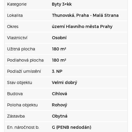
Kategorie
Byty 3+kk
Lokalita
Thunovská, Praha - Malá Strana
Okres
území Hlavního města Prahy
Vlastnictví
Osobní
Užitná plocha
180 m²
Podlahová plocha
180 m²
Podlaží umístění
3. NP
Stav objektu
Velmi dobrý
Budova
Cihlová
Poloha objektu
Rohový
Zástavba
Obytná
En. náročnost b.
G (PENB nedodán)