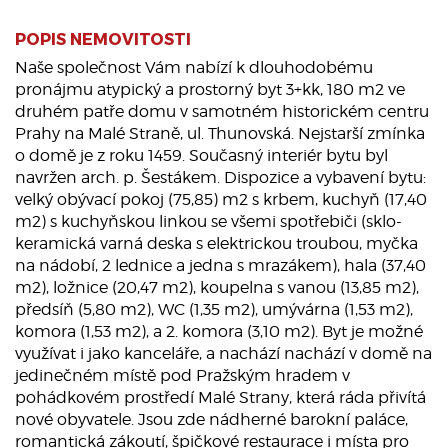
POPIS NEMOVITOSTI
Naše společnost Vám nabízí k dlouhodobému
pronájmu atypický a prostorný byt 3+kk, 180 m2 ve
druhém patře domu v samotném historickém centru
Prahy na Malé Straně, ul. Thunovská. Nejstarší zmínka
o domě je z roku 1459. Současný interiér bytu byl
navržen arch. p. Šestákem. Dispozice a vybavení bytu:
velký obývací pokoj (75,85) m2 s krbem, kuchyň (17,40
m2) s kuchyňskou linkou se všemi spotřebiči (sklo-
keramická varná deska s elektrickou troubou, myčka
na nádobí, 2 lednice a jedna s mrazákem), hala (37,40
m2), ložnice (20,47 m2), koupelna s vanou (13,85 m2),
předsíň (5,80 m2), WC (1,35 m2), umývárna (1,53 m2),
komora (1,53 m2), a 2. komora (3,10 m2). Byt je možné
využívat i jako kanceláře, a nachází nachází v domě na
jedinečném místě pod Pražským hradem v
pohádkovém prostředí Malé Strany, která ráda přivítá
nové obyvatele. Jsou zde nádherné barokní paláce,
romantická zákoutí, špičkové restaurace i místa pro