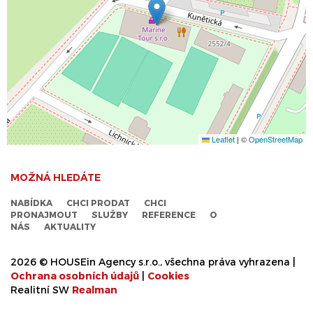
Leaflet
|
©
OpenStreetMap
MOŽNÁ HLEDÁTE
NABÍDKA
CHCI PRODAT
CHCI
PRONAJMOUT
SLUŽBY
REFERENCE
O
NÁS
AKTUALITY
2026 © HOUSEin Agency s.r.o., všechna práva vyhrazena |
Ochrana osobních údajů
|
Cookies
Realitní SW
Real
man