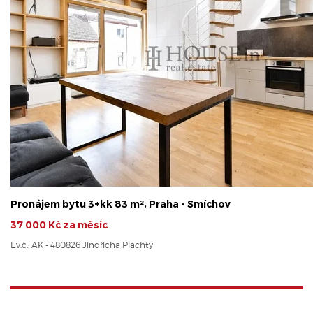
Pronájem bytu 3+kk 83 m², Praha - Smíchov
37 000 Kč za měsíc
Ev.č.: AK - 480826 Jindřicha Plachty