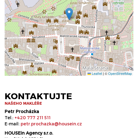
Leaflet
|
©
OpenStreetMap
KONTAKTUJTE
NAŠEHO MAKLÉŘE
Petr Procházka
Tel.:
+420 777 211 511
E-mail:
petr.prochazka@housein.cz
HOUSEin Agency s.r.o.