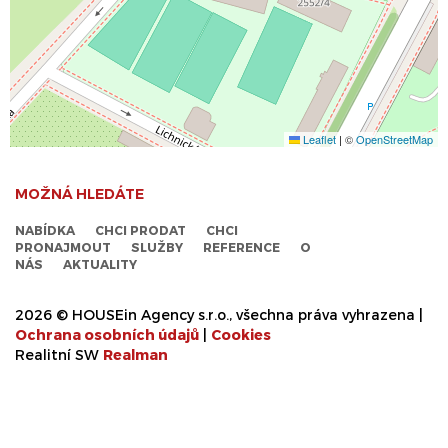
Leaflet
|
©
OpenStreetMap
MOŽNÁ HLEDÁTE
NABÍDKA
CHCI PRODAT
CHCI
PRONAJMOUT
SLUŽBY
REFERENCE
O
NÁS
AKTUALITY
2026 © HOUSEin Agency s.r.o., všechna práva vyhrazena |
Ochrana osobních údajů
|
Cookies
Realitní SW
Real
man