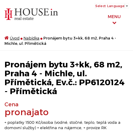
Select Language
▼
MENU
Úvod
Nabídka
Pronájem bytu 3+kk, 68 m2, Praha 4 -
Michle, ul. Přímětická
Pronájem bytu 3+kk, 68 m2,
Praha 4 - Michle, ul.
Přímětická, Ev.č.: PP6120124
- Přímětická
Cena
pronajato
+ poplatky 1500 Kč/osoba (vodné, stočné, teplo, teplá voda a
domovní služby) + elektřina na nájemce, + provize RK