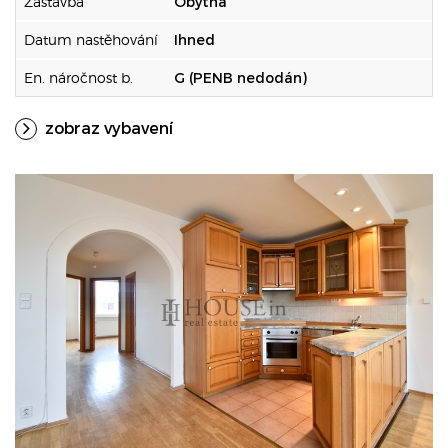
Zástavba
Obytná
Datum nastěhování
Ihned
En. náročnost b.
G (PENB nedodán)
zobraz vybavení