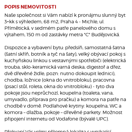
POPIS NEMOVITOSTI
Naše společnost si Vám nabízí k pronájmu slunný byt
3+kk s výhledem, 68 m2, Praha 4 - Michle, ul.
Přímětická, v sedmém patře panelového domu s
výtahem, 150 m od zastávky metra "C" Budějovická.
Dispozice a vybavení bytu: předsíň, samostatná šatna
(šatní skříň, botník a tyč na šaty), velký obývací pokoj s
kuchyňskou linkou s vestavnými spotřebiči (elektrická
trouba, sklo-keramická varná deska, digestoř a dřez,
dvě dřevěné židle, pozn: nutno dokoupit lednici),
chodba, ložnice (okna do vnitrobloku), pracovna
(psací stůl, roleta, okna do vnitrobloku) - tyto dva
pokoje jsou neprůchozí, koupelna (toaleta, vana,
umyvadlo, příprava pro pračku) a komora na patře na
chodbě v domě. Podlahové krytiny: koupelna, WC a
komora – dlažba, pokoje – dřevěné parkety. Možnost
připojení internetu od Vodafone (bývalé UPC).
Překvapí Vás velmi příjemná lokalita s vynikající