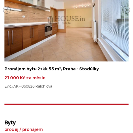
Pronájem bytu 2+kk 55 m², Praha - Stodůlky
21 000 Kč za měsíc
Ev.č.: AK - 060826 Raichlova
Byty
prodej
/
pronájem