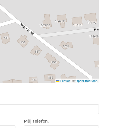
Leaflet
|
©
OpenStreetMap
Můj telefon: