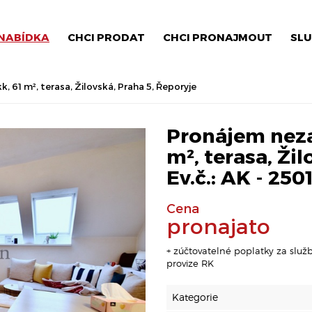
NABÍDKA
CHCI PRODAT
CHCI PRONAJMOUT
SLU
 61 m², terasa, Žilovská, Praha 5, Řeporyje
Pronájem neza
m², terasa, Žil
Ev.č.: AK - 250
Cena
pronajato
+ zúčtovatelné poplatky za služby
provize RK
Kategorie