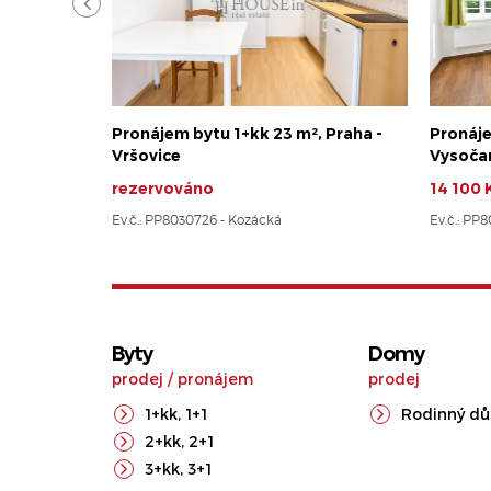
Pronájem bytu 1+kk 23 m², Praha -
Pronáje
Vršovice
Vysoča
rezervováno
14 100 
Ev.č.: PP8030726 - Kozácká
Ev.č.: PP
Byty
Domy
prodej
/
pronájem
prodej
1+kk
,
1+1
Rodinný d
2+kk
,
2+1
3+kk
,
3+1