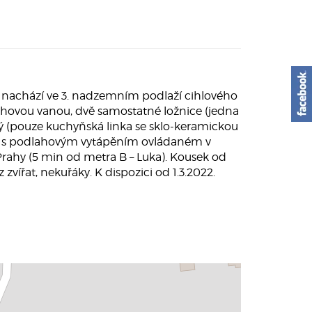
 nachází ve 3. nadzemním podlaží cihlového
s rohovou vanou, dvě samostatné ložnice (jedna
ý (pouze kuchyňská linka se sklo-keramickou
ažba s podlahovým vytápěním ovládaném v
ahy (5 min od metra B – Luka). Kousek od
ířat, nekuřáky. K dispozici od 1.3.2022.