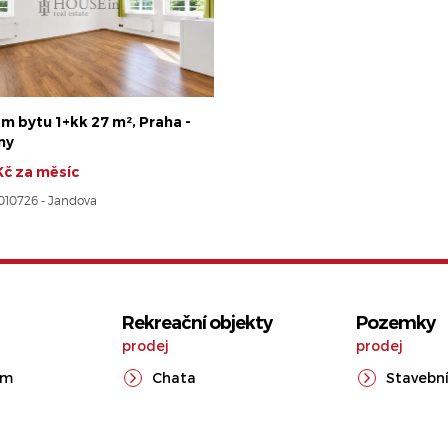
m bytu 1+kk 27 m², Praha -
ny
Kč za měsíc
8010726 - Jandova
Rekreační objekty
Pozemky
prodej
prodej
ům
Chata
Stavební