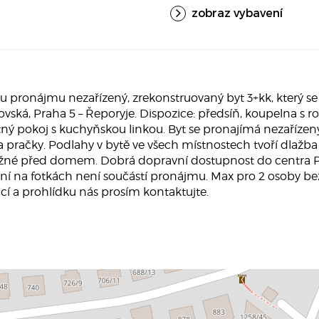
zobraz vybavení
pronájmu nezařízený, zrekonstruovaný byt 3+kk, který se
 Žilovská, Praha 5 – Řeporyje. Dispozice: předsíň, koupelna 
ný pokoj s kuchyňskou linkou. Byt se pronajímá nezařízen
ce a pračky. Podlahy v bytě ve všech místnostech tvoří dl
žné před domem. Dobrá dopravní dostupnost do centra Pr
 na fotkách není součástí pronájmu. Max pro 2 osoby bez zv
mací a prohlídku nás prosím kontaktujte.