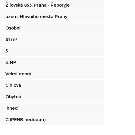
Žilovská 853, Praha - Řeporyje
území Hlavního města Prahy
Osobní
61 m²
3
3. NP
Velmi dobrý
Cihlová
Obytná
Ihned
G (PENB nedodán)