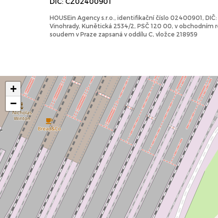
DIČ: CZ02400901
HOUSEin Agency s.r.o., identifikační číslo 02400901, DI
Vinohrady, Kunětická 2534/2, PSČ 120 00, v obchodním
soudem v Praze zapsaná v oddílu C, vložce 218959
+
−