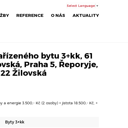
Select Language
▼
ŽBY
REFERENCE
O NÁS
AKTUALITY
řízeného bytu 3+kk, 61
ovská, Praha 5, Řeporyje,
122 Žilovská
 a energie 3.500,- Kč (2 osoby) + jistota 18.500,- Kč, +
Byty 3+kk