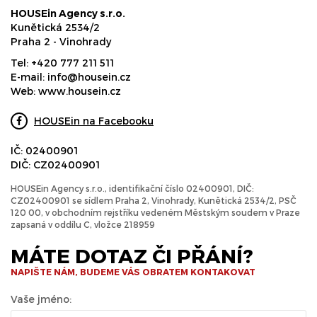
HOUSEin Agency s.r.o.
Kunětická 2534/2
Praha 2 - Vinohrady
Tel:
+420 777 211 511
E-mail:
info@housein.cz
Web:
www.housein.cz
HOUSEin na Facebooku
IČ: 02400901
DIČ: CZ02400901
HOUSEin Agency s.r.o., identifikační číslo 02400901, DIČ:
CZ02400901 se sídlem Praha 2, Vinohrady, Kunětická 2534/2, PSČ
120 00, v obchodním rejstříku vedeném Městským soudem v Praze
zapsaná v oddílu C, vložce 218959
MÁTE DOTAZ ČI PŘÁNÍ?
NAPIŠTE NÁM, BUDEME VÁS OBRATEM KONTAKOVAT
Vaše jméno: