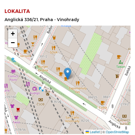
LOKALITA
Anglická 336/21, Praha - Vinohrady
+
−
Leaflet
|
©
OpenStreetMap