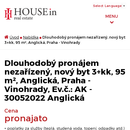
Select Language
▼
MENU
Úvod
Nabídka
Dlouhodobý pronájem nezařízený, nový byt
3+kk, 95 m², Anglická, Praha - Vinohrady
Dlouhodobý pronájem
nezařízený, nový byt 3+kk, 95
m², Anglická, Praha -
Vinohrady, Ev.č.: AK -
30052022 Anglická
Cena
pronajato
+ poplatky za služby (teplá, studená voda, topení, odpadky atd.)