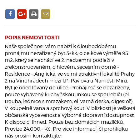
POPIS NEMOVITOSTI
Naše společnost vám nabízí k dlouhodobému
pronájmu nezařízený byt 3+kk, o celkové výměře 95
m2, který se nachází ve 2. nadzemní podlaží v
zrekonstruovaném, cihlovém, secesním domě -
Residence – Anglická, ve velmi atraktivní lokalitě Prahy
2 na Vinohradech mezi I.P. Pavlova a Náměstí Míru.
Byt je orientovaný do ulice. Pronajímá se nezařízený,
pouze vybavený kuchyňskou linkou se spotřebiči (el.
trouba, lednice s mrazákem, el. varná deska, digestoř).
V koupelně vana a sprchový kout. V blízkosti je veškerá
občanská vybavenost a výborná dopravní dostupnost.
K dispozici ihned. Pouze bez domácích mazlíčků.
Provize 24.000,- Kč, Pro více informací, či prohlídku
nás prosím kontaktujte.