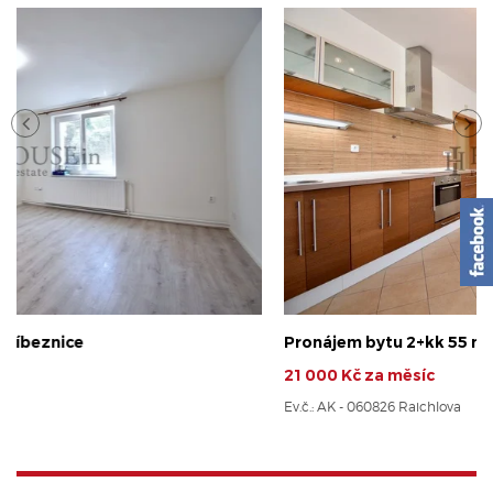
Pronájem bytu 2+kk 55 m², Praha - Stodůlky
21 000 Kč za měsíc
Ev.č.: AK - 060826 Raichlova