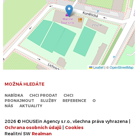
Leaflet
|
©
OpenStreetMap
MOŽNÁ HLEDÁTE
NABÍDKA
CHCI PRODAT
CHCI
PRONAJMOUT
SLUŽBY
REFERENCE
O
NÁS
AKTUALITY
2026 © HOUSEin Agency s.r.o., všechna práva vyhrazena |
Ochrana osobních údajů
|
Cookies
Realitní SW
Real
man