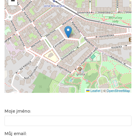
−
Leaflet
|
©
OpenStreetMap
Moje jméno:
Můj email: