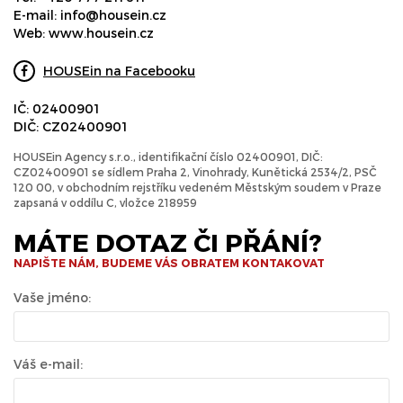
E-mail:
info@housein.cz
Web:
www.housein.cz
HOUSEin na Facebooku
IČ: 02400901
DIČ: CZ02400901
HOUSEin Agency s.r.o., identifikační číslo 02400901, DIČ:
CZ02400901 se sídlem Praha 2, Vinohrady, Kunětická 2534/2, PSČ
120 00, v obchodním rejstříku vedeném Městským soudem v Praze
zapsaná v oddílu C, vložce 218959
MÁTE DOTAZ ČI PŘÁNÍ?
NAPIŠTE NÁM, BUDEME VÁS OBRATEM KONTAKOVAT
Vaše jméno:
Váš e-mail: