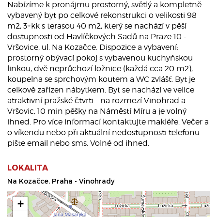
Nabízíme k pronájmu prostorný, světlý a kompletně
vybavený byt po celkové rekonstrukci o velikosti 98
m2, 3+kk s terasou 40 m2, který se nachází v pěší
dostupnosti od Havlíčkových Sadů na Praze 10 -
Vršovice, ul. Na Kozačce. Dispozice a vybavení:
prostorný obývací pokoj s vybavenou kuchyňskou
linkou, dvě neprůchozí ložnice (každá cca 20 m2),
koupelna se sprchovým koutem a WC zvlášť. Byt je
celkově zařízen nábytkem. Byt se nachází ve velice
atraktivní pražské čtvrti - na rozmezí Vinohrad a
Vršovic, 10 min pěšky na Náměstí Míru a je volný
ihned. Pro více informací kontaktujte makléře. Večer a
o víkendu nebo při aktuální nedostupnosti telefonu
pište email nebo sms. Volné od ihned.
LOKALITA
Na Kozačce, Praha - Vinohrady
+