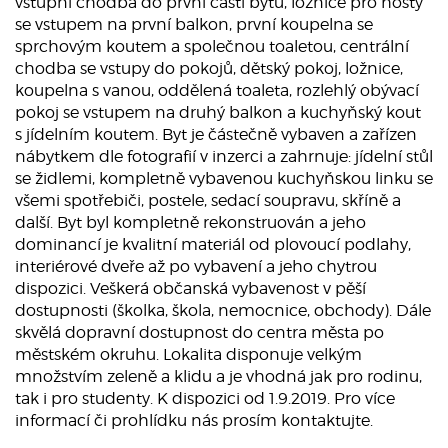
vstupní chodba do první části bytu, ložnice pro hosty
se vstupem na první balkon, první koupelna se
sprchovým koutem a společnou toaletou, centrální
chodba se vstupy do pokojů, dětský pokoj, ložnice,
koupelna s vanou, oddělená toaleta, rozlehlý obývací
pokoj se vstupem na druhý balkon a kuchyňský kout
s jídelním koutem. Byt je částečně vybaven a zařízen
nábytkem dle fotografií v inzerci a zahrnuje: jídelní stůl
se židlemi, kompletně vybavenou kuchyňskou linku se
všemi spotřebiči, postele, sedací soupravu, skříně a
další. Byt byl kompletně rekonstruován a jeho
dominancí je kvalitní materiál od plovoucí podlahy,
interiérové dveře až po vybavení a jeho chytrou
dispozici. Veškerá občanská vybavenost v pěší
dostupnosti (školka, škola, nemocnice, obchody). Dále
skvělá dopravní dostupnost do centra města po
městském okruhu. Lokalita disponuje velkým
množstvím zeleně a klidu a je vhodná jak pro rodinu,
tak i pro studenty. K dispozici od 1.9.2019. Pro více
informací či prohlídku nás prosím kontaktujte.