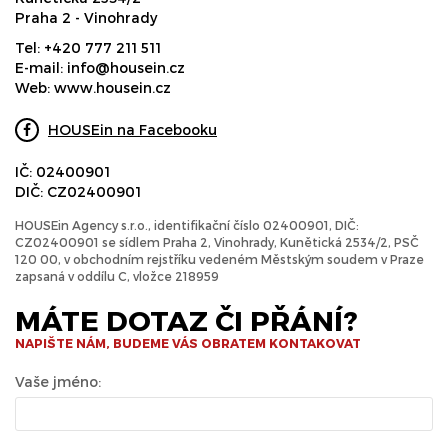
Praha 2 - Vinohrady
Tel:
+420 777 211 511
E-mail:
info@housein.cz
Web:
www.housein.cz
HOUSEin na Facebooku
IČ: 02400901
DIČ: CZ02400901
HOUSEin Agency s.r.o., identifikační číslo 02400901, DIČ:
CZ02400901 se sídlem Praha 2, Vinohrady, Kunětická 2534/2, PSČ
120 00, v obchodním rejstříku vedeném Městským soudem v Praze
zapsaná v oddílu C, vložce 218959
MÁTE DOTAZ ČI PŘÁNÍ?
NAPIŠTE NÁM, BUDEME VÁS OBRATEM KONTAKOVAT
Vaše jméno: