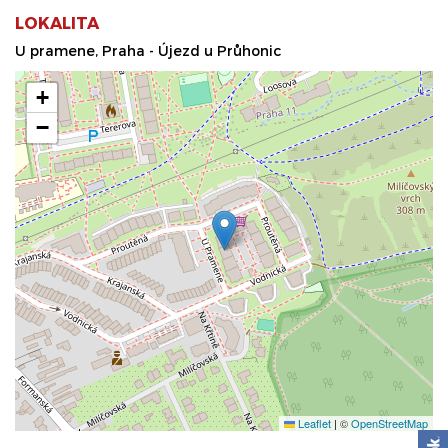
LOKALITA
U pramene, Praha - Újezd u Průhonic
+
−
Leaflet
|
©
OpenStreetMap