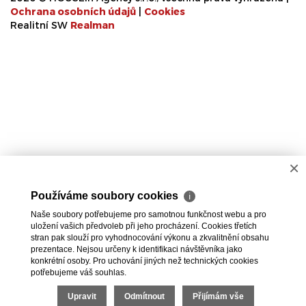
Ochrana osobních údajů
|
Cookies
Realitní SW
Real
man
×
Používáme soubory cookies
ℹ
Naše soubory potřebujeme pro samotnou funkčnost webu a pro
uložení vašich předvoleb při jeho procházení. Cookies třetích
stran pak slouží pro vyhodnocování výkonu a zkvalitnění obsahu
prezentace. Nejsou určeny k identifikaci návštěvníka jako
konkrétní osoby. Pro uchování jiných než technických cookies
potřebujeme váš souhlas.
Upravit
Odmítnout
Přijímám vše