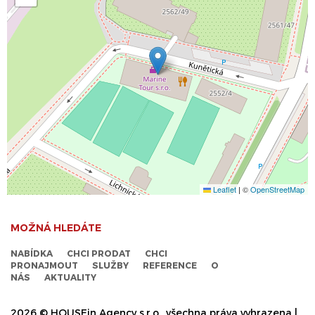
Leaflet
|
©
OpenStreetMap
MOŽNÁ HLEDÁTE
NABÍDKA
CHCI PRODAT
CHCI
PRONAJMOUT
SLUŽBY
REFERENCE
O
NÁS
AKTUALITY
2026 © HOUSEin Agency s.r.o., všechna práva vyhrazena |