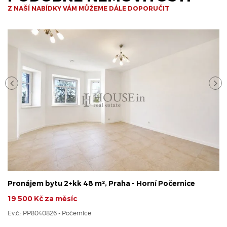
Z NAŠÍ NABÍDKY VÁM MŮŽEME DÁLE DOPORUČIT
Pronájem bytu 2+kk 48 m², Praha - Horní Počernice
19 500 Kč za měsíc
Ev.č.: PP8040826 - Počernice