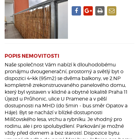
POPIS NEMOVITOSTI
Naše společnost Vám nabízí k dlouhodobému
pronájmu dvougenerační, prostorný a světlý byt o
dispozici 4+kk (95m2) se dvěma balkony, ve 2.NP
kompletně zrekonstruovaného panelového domu,
který byl vystaven v klidné a obytné lokalitě Praha 11
Újezd u Průhonic, ulice U Pramene a v pěší
dostupnosti na MHD (do 5min - bus směr Opatov a
Háje). Byt se nachází v blízké dostupnosti
Milíčovského lesa, vrchu a rybníku. Je vhodný pro
rodinu, ale i pro spolubydlení. Parkování je možné
vždy před domem a bez starostí. Dispozice bytu: