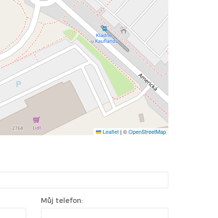
Leaflet
|
©
OpenStreetMap
Můj telefon: