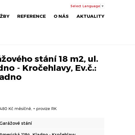
Select Language
▼
ŽBY
REFERENCE
O NÁS
AKTUALITY
ového stání 18 m2, ul.
no - Kročehlavy, Ev.č.:
ladno
 480 Kč měsíčně, + provize RK
Garážové stání
Americká 1194, Kladno - Kročehlavy