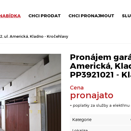
NABÍDKA
CHCI PRODAT
CHCI PRONAJMOUT
SLU
, ul. Americká, Kladno - Kročehlavy
Pronájem garáž
Americká, Klad
PP3921021 - K
Cena
pronajato
+ poplatky za služby a elektřinu
Kategorie
Lokalita