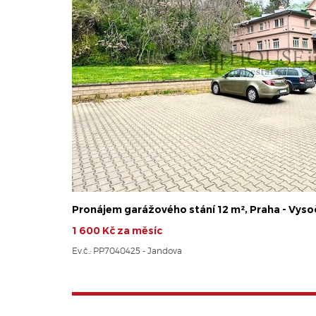
Pronájem garážového stání 12 m², Praha - Vys
1 600 Kč za měsíc
Ev.č.: PP7040425 - Jandova