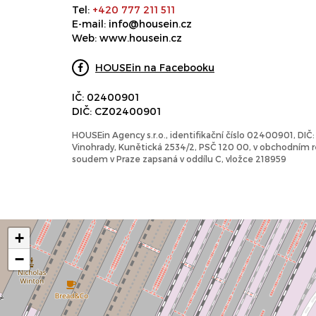
Tel:
+420 777 211 511
E-mail:
info@housein.cz
Web:
www.housein.cz
HOUSEin na Facebooku
IČ: 02400901
DIČ: CZ02400901
HOUSEin Agency s.r.o., identifikační číslo 02400901, DI
Vinohrady, Kunětická 2534/2, PSČ 120 00, v obchodním
soudem v Praze zapsaná v oddílu C, vložce 218959
+
−