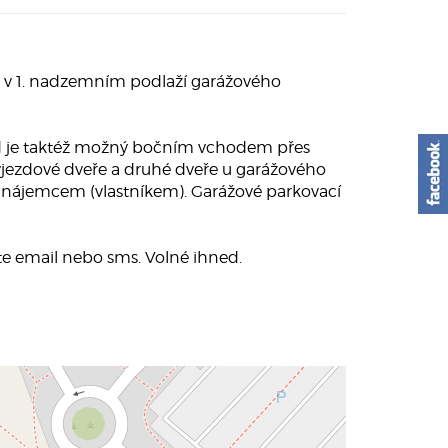
 v 1. nadzemním podlaží garážového
jezd je taktéž možný bočním vchodem přes
vjezdové dveře a druhé dveře u garážového
hým nájemcem (vlastníkem). Garážové parkovací
šte email nebo sms. Volné ihned.