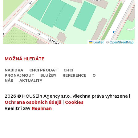
Leaflet
|
©
OpenStreetMap
MOŽNÁ HLEDÁTE
NABÍDKA
CHCI PRODAT
CHCI
PRONAJMOUT
SLUŽBY
REFERENCE
O
NÁS
AKTUALITY
2026 © HOUSEin Agency s.r.o., všechna práva vyhrazena |
Ochrana osobních údajů
|
Cookies
Realitní SW
Real
man