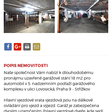
POPIS NEMOVITOSTI
Naše společnost Vám nabízí k dlouhodobému
pronájmu uzavřené garážové stání 18 m2 pro
automobil v 5. nadzemním podlaží garážového
komplexu v ulici Lovosická, Praha 9 - Střížkov.
Hlavní vjezdové vrata vjezdová jsou na dálkové
ovládání pro vjezd a výjezd. Garáž je zabezpečena
dvojím uzamčením (hlavní vjezdové dveře, kde sedí