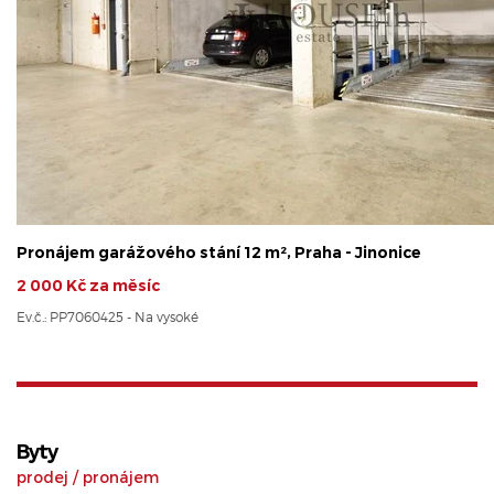
Pronájem garážového stání 12 m², Praha - Jinonice
2 000 Kč za měsíc
Ev.č.: PP7060425 - Na vysoké
Byty
prodej
/
pronájem