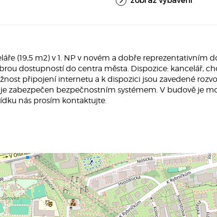
ře (19,5 m2) v 1. NP v novém a dobře reprezentativním dom
 dobrou dostupností do centra města. Dispozice: kancelář, 
ost připojení internetu a k dispozici jsou zavedené rozvo
m je zabezpečen bezpečnostním systémem. V budově je mož
hlídku nás prosím kontaktujte.