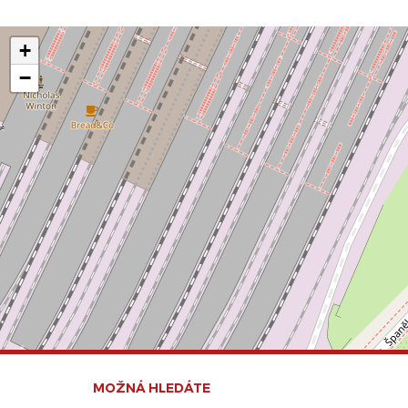
+
−
MOŽNÁ HLEDÁTE