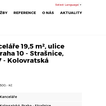
Select Language
▼
ŽBY
REFERENCE
O NÁS
AKTUALITY
láře 19,5 m², ulice
raha 10 - Strašnice,
7 - Kolovratská
.500,- Kč
Kanceláře
Kolovratská, Praha - Strašnice