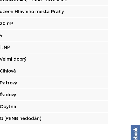
území Hlavního města Prahy
20 m²
4
1. NP
Velmi dobrý
Cihlová
Patrový
Řadový
Obytná
G (PENB nedodán)