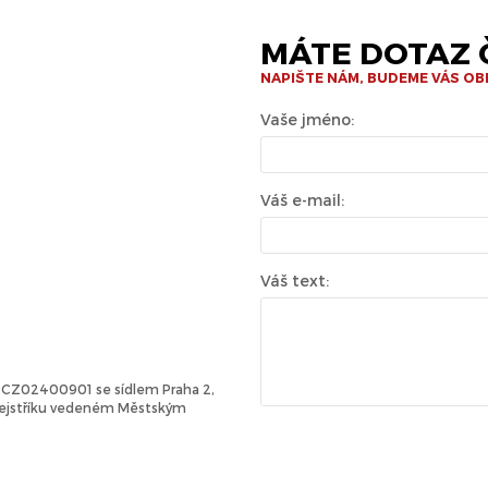
MÁTE DOTAZ Č
NAPIŠTE NÁM, BUDEME VÁS O
Vaše jméno:
Váš e-mail:
Váš text:
Č: CZ02400901 se sídlem Praha 2,
 rejstříku vedeném Městským