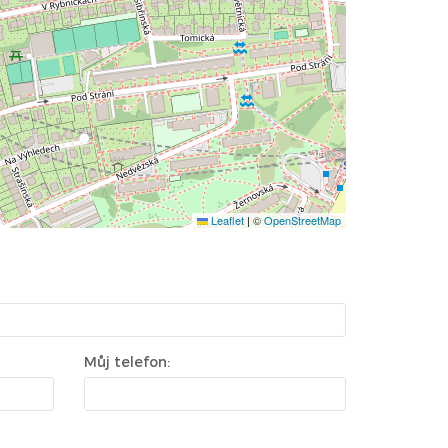
Leaflet
|
©
OpenStreetMap
Můj telefon: