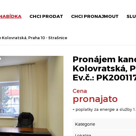
NABÍDKA
CHCI PRODAT
CHCI PRONAJMOUT
SLU
 Kolovratská, Praha 10 - Strašnice
Pronájem kance
Kolovratská, P
Ev.č.: PK20011
Cena
pronajato
+ poplatky za energie a služby 1
Kategorie
Lokalita