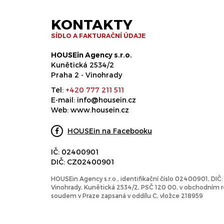
KONTAKTY
SÍDLO A FAKTURAČNÍ ÚDAJE
HOUSEin Agency s.r.o.
Kunětická 2534/2
Praha 2 - Vinohrady
Tel:
+420 777 211 511
E-mail:
info@housein.cz
Web:
www.housein.cz
HOUSEin na Facebooku
IČ: 02400901
DIČ: CZ02400901
HOUSEin Agency s.r.o., identifikační číslo 02400901, DI
Vinohrady, Kunětická 2534/2, PSČ 120 00, v obchodním
soudem v Praze zapsaná v oddílu C, vložce 218959