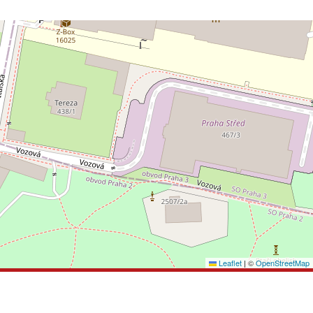
Leaflet
|
©
OpenStreetMap