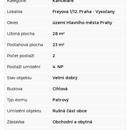
Kategorie
Kanceláře
Lokalita
Freyova 1/12, Praha - Vysočany
Okres
území Hlavního města Prahy
Užitná plocha
28 m²
Podlahová plocha
23 m²
Počet podlaží
2
Podlaží umístění
4. NP
Stav objektu
Velmi dobrý
Budova
Cihlová
Typ domu
Patrový
Umístění objektu
Rušná část obce
Zástavba
Obchodní a obytná