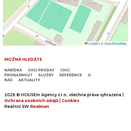
Leaflet
|
©
OpenStreetMap
MOŽNÁ HLEDÁTE
NABÍDKA
CHCI PRODAT
CHCI
PRONAJMOUT
SLUŽBY
REFERENCE
O
NÁS
AKTUALITY
2026 © HOUSEin Agency s.r.o., všechna práva vyhrazena |
Ochrana osobních údajů
|
Cookies
Realitní SW
Real
man