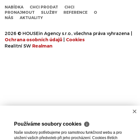
NABÍDKA
CHCI PRODAT
CHCI
PRONAJMOUT
SLUŽBY
REFERENCE
O
NÁS
AKTUALITY
2026 © HOUSEin Agency s.r.o., všechna práva vyhrazena |
Ochrana osobních údajů
|
Cookies
Realitní SW
Real
man
×
Používáme soubory cookies
ℹ
Naše soubory potřebujeme pro samotnou funkčnost webu a pro
uložení vašich předvoleb při jeho procházení. Cookies třetích