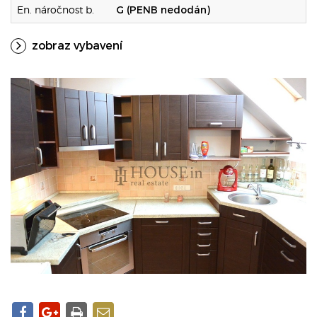
En. náročnost b.
G (PENB nedodán)
zobraz vybavení