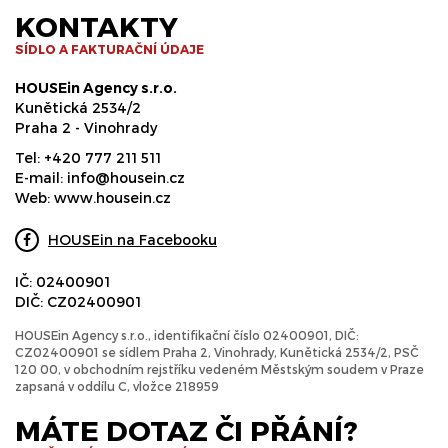
KONTAKTY
SÍDLO A FAKTURAČNÍ ÚDAJE
HOUSEin Agency s.r.o.
Kunětická 2534/2
Praha 2 - Vinohrady
Tel:
+420 777 211 511
E-mail:
info@housein.cz
Web:
www.housein.cz
HOUSEin na Facebooku
IČ: 02400901
DIČ: CZ02400901
HOUSEin Agency s.r.o., identifikační číslo 02400901, DIČ:
CZ02400901 se sídlem Praha 2, Vinohrady, Kunětická 2534/2, PSČ
120 00, v obchodním rejstříku vedeném Městským soudem v Praze
zapsaná v oddílu C, vložce 218959
MÁTE DOTAZ ČI PŘÁNÍ?