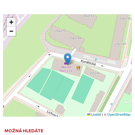
+
−
Leaflet
|
©
OpenStreetMap
MOŽNÁ HLEDÁTE