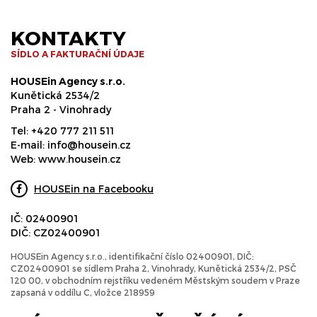
KONTAKTY
SÍDLO A FAKTURAČNÍ ÚDAJE
HOUSEin Agency s.r.o.
Kunětická 2534/2
Praha 2 - Vinohrady
Tel:
+420 777 211 511
E-mail:
info@housein.cz
Web:
www.housein.cz
HOUSEin na Facebooku
IČ: 02400901
DIČ: CZ02400901
HOUSEin Agency s.r.o., identifikační číslo 02400901, DIČ:
CZ02400901 se sídlem Praha 2, Vinohrady, Kunětická 2534/2, PSČ
120 00, v obchodním rejstříku vedeném Městským soudem v Praze
zapsaná v oddílu C, vložce 218959