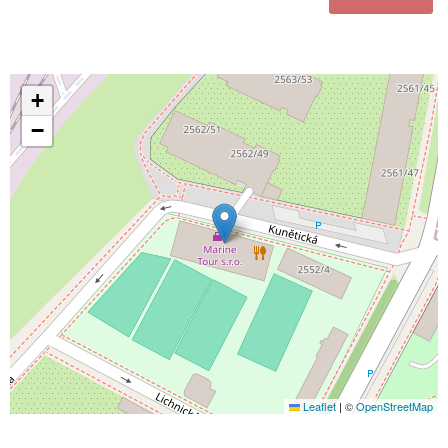
+
−
Leaflet
|
©
OpenStreetMap