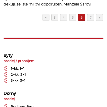
děkuji, že jste mi byl doporučen. Manželé Šárovi
3
4
5
6
7
Byty
prodej
/
pronájem
1+kk
,
1+1
2+kk
,
2+1
3+kk
,
3+1
Domy
prodej
Rodinný dům