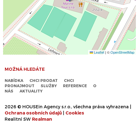
Leaflet
|
©
OpenStreetMap
MOŽNÁ HLEDÁTE
NABÍDKA
CHCI PRODAT
CHCI
PRONAJMOUT
SLUŽBY
REFERENCE
O
NÁS
AKTUALITY
2026 © HOUSEin Agency s.r.o., všechna práva vyhrazena |
Ochrana osobních údajů
|
Cookies
Realitní SW
Real
man