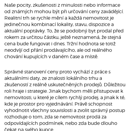
Naše pocity, zkušenosti z minulosti nebo informace
od známých mohou být při určování ceny zavádějící.
Realitní trh se rychle mění a každá nemovitost je
jedinečnou kombinací lokality, stavu, dispozice a
aktuální poptávky. To, že se podobný byt prodal před
rokem za určitou částku, ještě neznamená, že stejná
cena bude fungovat i dnes. Tržní hodnota se totiž
neodvíjí od přání prodávajícího, ale od reálného
chování kupujících v daném čase a místě.
Správné stanovení ceny proto vychází z práce s
aktuálními daty, ze znalosti lokálního trhu a
zkušeností z reálně uskutečněných prodejů. Důležitou
roli hraje i strategie. Jinak bychom měli přistupovat k
nemovitosti, u které je cílem rychlý prodej, a jinak k té,
kde je prostor pro vyjednávání. Právě schopnost
vyhodnotit všechny souvislosti a zvolit správný postup
rozhoduje o tom, zda se nemovitost prodá za
odpovídajících podmínek, nebo zda bude dlouho
čekat na svého kupce.