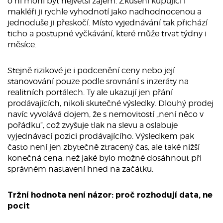
o ni mohl být největší zájem. Zkušení kupující i
makléři ji rychle vyhodnotí jako nadhodnocenou a
jednoduše ji přeskočí. Místo vyjednávání tak přichází
ticho a postupné vyčkávání, které může trvat týdny i
měsíce.
Stejně rizikové je i podcenění ceny nebo její
stanovování pouze podle srovnání s inzeráty na
realitních portálech. Ty ale ukazují jen přání
prodávajících, nikoli skutečné výsledky. Dlouhý prodej
navíc vyvolává dojem, že s nemovitostí „není něco v
pořádku“, což zvyšuje tlak na slevu a oslabuje
vyjednávací pozici prodávajícího. Výsledkem pak
často není jen zbytečně ztracený čas, ale také nižší
konečná cena, než jaké bylo možné dosáhnout při
správném nastavení hned na začátku.
Tržní hodnota není názor: proč rozhodují data, ne
pocit