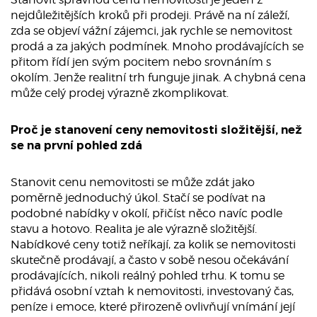
nejdůležitějších kroků při prodeji. Právě na ní záleží,
zda se objeví vážní zájemci, jak rychle se nemovitost
prodá a za jakých podmínek. Mnoho prodávajících se
přitom řídí jen svým pocitem nebo srovnáním s
okolím. Jenže realitní trh funguje jinak. A chybná cena
může celý prodej výrazně zkomplikovat.
Proč je stanovení ceny nemovitosti složitější, než
se na první pohled zdá
Stanovit cenu nemovitosti se může zdát jako
poměrně jednoduchý úkol. Stačí se podívat na
podobné nabídky v okolí, přičíst něco navíc podle
stavu a hotovo. Realita je ale výrazně složitější.
Nabídkové ceny totiž neříkají, za kolik se nemovitosti
skutečně prodávají, a často v sobě nesou očekávání
prodávajících, nikoli reálný pohled trhu. K tomu se
přidává osobní vztah k nemovitosti, investovaný čas,
peníze i emoce, které přirozeně ovlivňují vnímání její