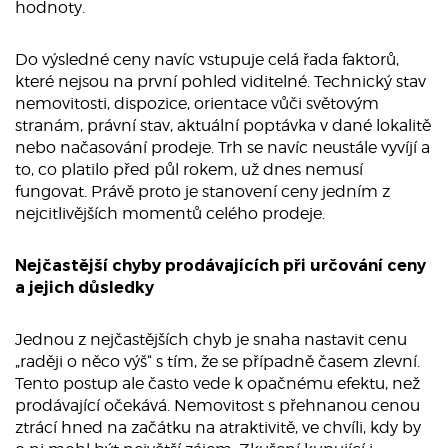
hodnoty.
Do výsledné ceny navíc vstupuje celá řada faktorů,
které nejsou na první pohled viditelné. Technický stav
nemovitosti, dispozice, orientace vůči světovým
stranám, právní stav, aktuální poptávka v dané lokalitě
nebo načasování prodeje. Trh se navíc neustále vyvíjí a
to, co platilo před půl rokem, už dnes nemusí
fungovat. Právě proto je stanovení ceny jedním z
nejcitlivějších momentů celého prodeje.
Nejčastější chyby prodávajících při určování ceny
a jejich důsledky
Jednou z nejčastějších chyb je snaha nastavit cenu
„raději o něco výš“ s tím, že se případně časem zlevní.
Tento postup ale často vede k opačnému efektu, než
prodávající očekává. Nemovitost s přehnanou cenou
ztrácí hned na začátku na atraktivitě, ve chvíli, kdy by