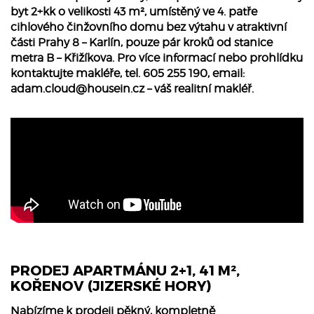
byt 2+kk o velikosti 43 m², umístěný ve 4. patře
cihlového činžovního domu bez výtahu v atraktivní
části Prahy 8 – Karlín, pouze pár kroků od stanice
metra B – Křižíkova. Pro více informací nebo prohlídku
kontaktujte makléře, tel. 605 255 190, email:
adam.cloud@housein.cz
– váš realitní makléř.
PRODEJ APARTMÁNU 2+1, 41 M²,
KOŘENOV (JIZERSKÉ HORY)
Nabízíme k prodeji pěkný, kompletně