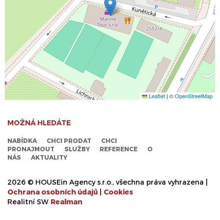
Leaflet
|
©
OpenStreetMap
MOŽNÁ HLEDÁTE
NABÍDKA
CHCI PRODAT
CHCI
PRONAJMOUT
SLUŽBY
REFERENCE
O
NÁS
AKTUALITY
2026 © HOUSEin Agency s.r.o., všechna práva vyhrazena |
Ochrana osobních údajů
|
Cookies
Realitní SW
Real
man