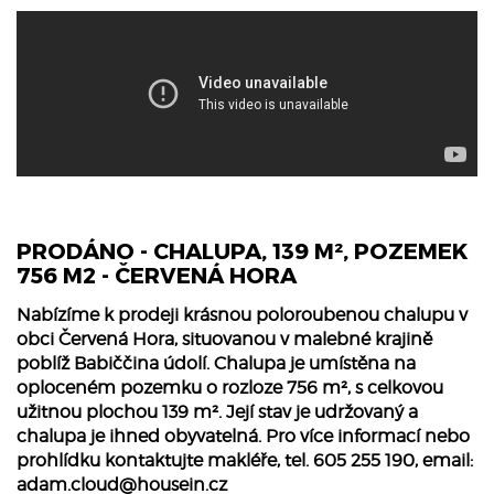
PRODÁNO - CHALUPA, 139 M², POZEMEK
756 M2 - ČERVENÁ HORA
Nabízíme k prodeji krásnou poloroubenou chalupu v
obci Červená Hora, situovanou v malebné krajině
poblíž Babiččina údolí. Chalupa je umístěna na
oploceném pozemku o rozloze 756 m², s celkovou
užitnou plochou 139 m². Její stav je udržovaný a
chalupa je ihned obyvatelná. Pro více informací nebo
prohlídku kontaktujte makléře, tel. 605 255 190, email:
adam.cloud@housein.cz