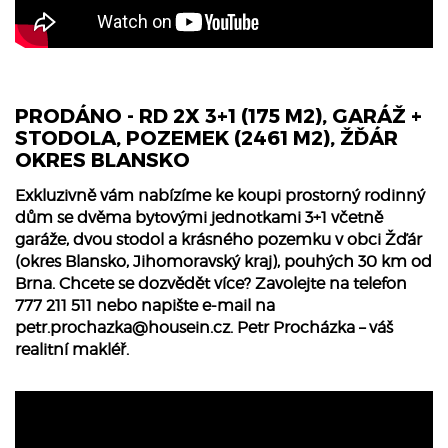
PRODÁNO - RD 2X 3+1 (175 M2), GARÁŽ +
STODOLA, POZEMEK (2461 M2), ŽĎÁR
OKRES BLANSKO
Exkluzivně vám nabízíme ke koupi prostorný rodinný
dům se dvěma bytovými jednotkami 3+1 včetně
garáže, dvou stodol a krásného pozemku v obci Žďár
(okres Blansko, Jihomoravský kraj), pouhých 30 km od
Brna. Chcete se dozvědět více? Zavolejte na telefon
777 211 511 nebo napište e-mail na
petr.prochazka@housein.cz
. Petr Procházka – váš
realitní makléř.