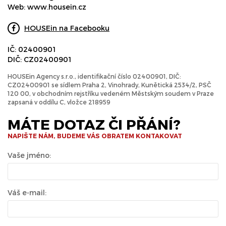
Web:
www.housein.cz
HOUSEin na Facebooku
IČ: 02400901
DIČ: CZ02400901
HOUSEin Agency s.r.o., identifikační číslo 02400901, DIČ:
CZ02400901 se sídlem Praha 2, Vinohrady, Kunětická 2534/2, PSČ
120 00, v obchodním rejstříku vedeném Městským soudem v Praze
zapsaná v oddílu C, vložce 218959
MÁTE DOTAZ ČI PŘÁNÍ?
NAPIŠTE NÁM, BUDEME VÁS OBRATEM KONTAKOVAT
Vaše jméno:
Váš e-mail: