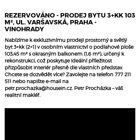
REZERVOVÁNO - PRODEJ BYTU 3+KK 103
M², UL. VARŠAVSKÁ, PRAHA -
VINOHRADY
Nabízíme k exkluzivnímu prodeji prostorný a světlý
byt 3+kk (2+1) v osobním vlastnictví o podlahové ploše
103,45 m² s okrasným balkonem (1,6 m²), určený k
rekonstrukci, což poskytuje ideální příležitost
přizpůsobit interiér přesně dle vlastních představ.
Chcete se dozvědět více? Zavolejte na telefon 777 211
511 nebo napište e-mail na
petr.prochazka@housein.cz
. Petr Procházka – váš
realitní makléř.