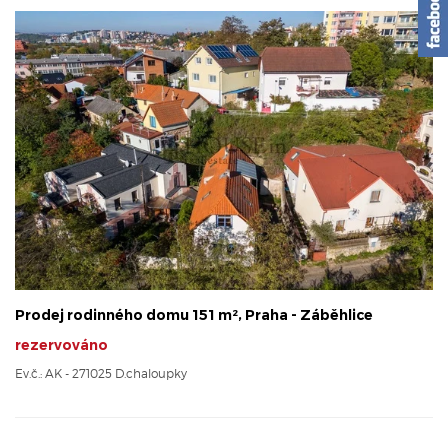
Prodej rodinného domu 151 m², Praha - Záběhlice
rezervováno
Ev.č.: AK - 271025 D.chaloupky