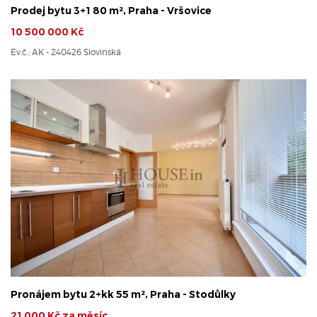
Prodej bytu 3+1 80 m², Praha - Vršovice
10 500 000 Kč
Ev.č.: AK - 240426 Slovinská
Pronájem bytu 2+kk 55 m², Praha - Stodůlky
21 000 Kč za měsíc