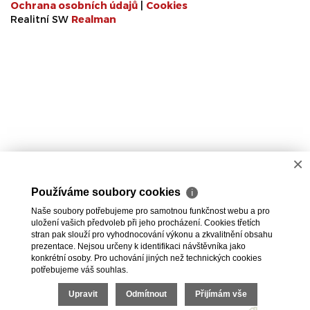
Ochrana osobních údajů
|
Cookies
Realitní SW
Real
man
×
Používáme soubory cookies
ℹ
Naše soubory potřebujeme pro samotnou funkčnost webu a pro
uložení vašich předvoleb při jeho procházení. Cookies třetích
stran pak slouží pro vyhodnocování výkonu a zkvalitnění obsahu
prezentace. Nejsou určeny k identifikaci návštěvníka jako
konkrétní osoby. Pro uchování jiných než technických cookies
potřebujeme váš souhlas.
Upravit
Odmítnout
Přijímám vše