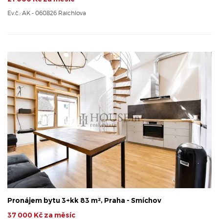
Ev.č.: AK - 060826 Raichlova
Pronájem bytu 3+kk 83 m², Praha - Smíchov
37 000 Kč za měsíc