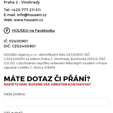
Praha 2 - Vinohrady
Tel:
+420 777 211 511
E-mail:
info@housein.cz
Web:
www.housein.cz
HOUSEin na Facebooku
IČ: 02400901
DIČ: CZ02400901
HOUSEin Agency s.r.o., identifikační číslo 02400901, DIČ:
CZ02400901 se sídlem Praha 2, Vinohrady, Kunětická 2534/2, PSČ
120 00, v obchodním rejstříku vedeném Městským soudem v Praze
zapsaná v oddílu C, vložce 218959
MÁTE DOTAZ ČI PŘÁNÍ?
NAPIŠTE NÁM, BUDEME VÁS OBRATEM KONTAKOVAT
Vaše jméno:
Váš e-mail: