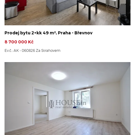
Prodej bytu 2+kk 49 m², Praha - Břevnov
8 700 000 Kč
Ev.č.: AK - 060826 Za Strahovem