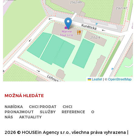
Leaflet
|
©
OpenStreetMap
MOŽNÁ HLEDÁTE
NABÍDKA
CHCI PRODAT
CHCI
PRONAJMOUT
SLUŽBY
REFERENCE
O
NÁS
AKTUALITY
2026 © HOUSEin Agency s.r.o., všechna práva vyhrazena |