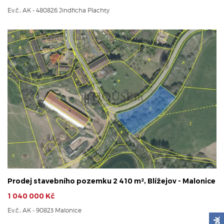
Ev.č.: AK - 480826 Jindřicha Plachty
Prodej stavebního pozemku 2 410 m², Blížejov - Malonice
1 040 000 Kč
Ev.č.: AK - 90823 Malonice