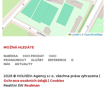
Leaflet
|
©
OpenStreetMap
MOŽNÁ HLEDÁTE
NABÍDKA
CHCI PRODAT
CHCI
PRONAJMOUT
SLUŽBY
REFERENCE
O
NÁS
AKTUALITY
2026 © HOUSEin Agency s.r.o., všechna práva vyhrazena |
Ochrana osobních údajů
|
Cookies
Realitní SW
Real
man