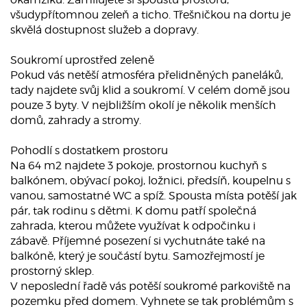
všudypřítomnou zeleň a ticho. Třešničkou na dortu je
skvělá dostupnost služeb a dopravy.
Soukromí uprostřed zeleně
Pokud vás netěší atmosféra přelidněných paneláků,
tady najdete svůj klid a soukromí. V celém domě jsou
pouze 3 byty. V nejbližším okolí je několik menších
domů, zahrady a stromy.
Pohodlí s dostatkem prostoru
Na 64 m2 najdete 3 pokoje, prostornou kuchyň s
balkónem, obývací pokoj, ložnici, předsíň, koupelnu s
vanou, samostatné WC a spíž. Spousta místa potěší jak
pár, tak rodinu s dětmi. K domu patří společná
zahrada, kterou můžete využívat k odpočinku i
zábavě. Příjemné posezení si vychutnáte také na
balkóně, který je součástí bytu. Samozřejmostí je
prostorný sklep.
V neposlední řadě vás potěší soukromé parkoviště na
pozemku před domem. Vyhnete se tak problémům s