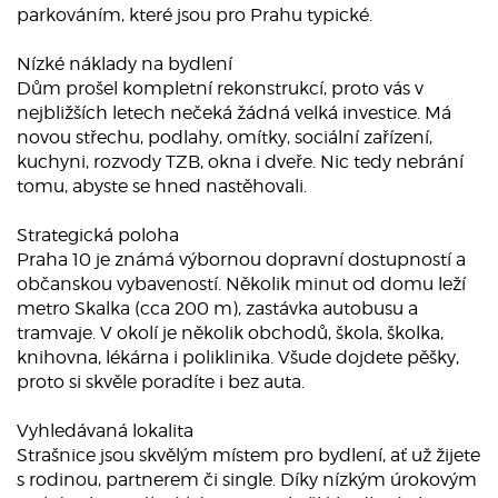
parkováním, které jsou pro Prahu typické.
Nízké náklady na bydlení
Dům prošel kompletní rekonstrukcí, proto vás v
nejbližších letech nečeká žádná velká investice. Má
novou střechu, podlahy, omítky, sociální zařízení,
kuchyni, rozvody TZB, okna i dveře. Nic tedy nebrání
tomu, abyste se hned nastěhovali.
Strategická poloha
Praha 10 je známá výbornou dopravní dostupností a
občanskou vybaveností. Několik minut od domu leží
metro Skalka (cca 200 m), zastávka autobusu a
tramvaje. V okolí je několik obchodů, škola, školka,
knihovna, lékárna i poliklinika. Všude dojdete pěšky,
proto si skvěle poradíte i bez auta.
Vyhledávaná lokalita
Strašnice jsou skvělým místem pro bydlení, ať už žijete
s rodinou, partnerem či single. Díky nízkým úrokovým