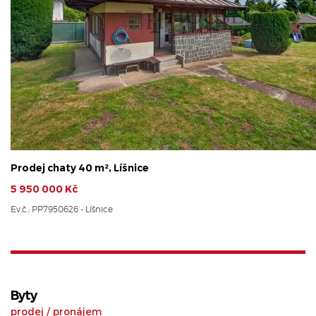
Prodej chaty 40 m², Líšnice
5 950 000 Kč
Ev.č.: PP7950626 - Líšnice
Byty
prodej
/
pronájem