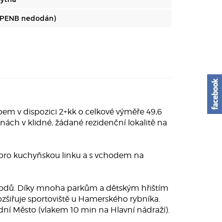
(PENB nedodán)
pem v dispozici 2+kk o celkové výměře 49,6
nách v klidné, žádané rezidenční lokalitě na
u pro kuchyňskou linku a s vchodem na
chodů. Díky mnoha parkům a dětským hřištím
rozšiřuje sportoviště u Hamerského rybníka.
ní Město (vlakem 10 min na Hlavní nádraží).