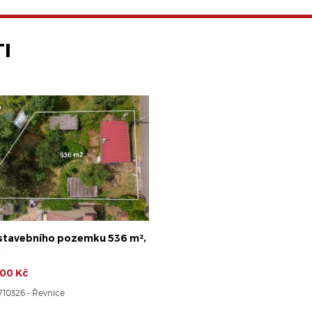
I
 stavebního pozemku 536 m²,
e
00 Kč
7710326 - Řevnice