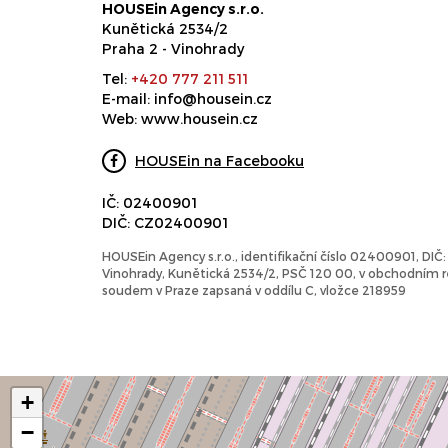
HOUSEin Agency s.r.o.
Kunětická 2534/2
Praha 2 - Vinohrady
Tel:
+420 777 211 511
E-mail:
info@housein.cz
Web:
www.housein.cz
HOUSEin na Facebooku
IČ: 02400901
DIČ: CZ02400901
HOUSEin Agency s.r.o., identifikační číslo 02400901, DI
Vinohrady, Kunětická 2534/2, PSČ 120 00, v obchodním
soudem v Praze zapsaná v oddílu C, vložce 218959
+
−