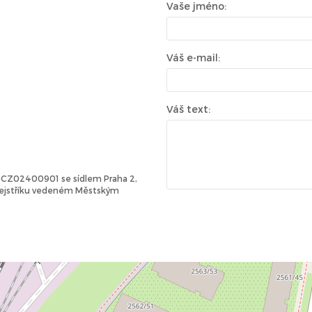
Vaše jméno:
Váš e-mail:
Váš text:
Č: CZ02400901 se sídlem Praha 2,
 rejstříku vedeném Městským