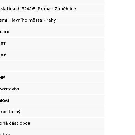
 slatinách 3241/5, Praha - Záběhlice
emí Hlavního města Prahy
obní
 m²
 m²
 NP
vostavba
hlová
mostatný
idná část obce
ytná