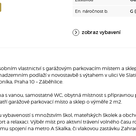
En. náročnost b.
G 
zobraz vybavení
osobním vlastnictví s garážovým parkovacím místem a skle
. nadzemním podlaží v novostavbě s výtahem v ulici Ve Slati
íka, Praha 10 – Záběhlice.
elna s vanou, samostatné WC, obytná místnost s přípravno
patří garážové parkovací místo a sklep o výměře 2 m2.
u vybaveností s množstvím škol, mateřských školek a ob
rt a relaxaci. Výběr míst pro aktivní trávení volného času 
u spojení na metro A Skalka, či vlakovou zastávku Zahrad