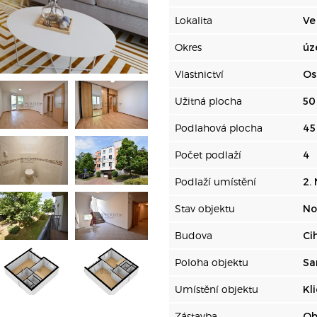
Lokalita
Ve
Okres
úz
Vlastnictví
Os
Užitná plocha
50
Podlahová plocha
45
Počet podlaží
4
Podlaží umístění
2.
Stav objektu
No
Budova
Ci
Poloha objektu
Sa
Umístění objektu
Kl
Zástavba
Ob