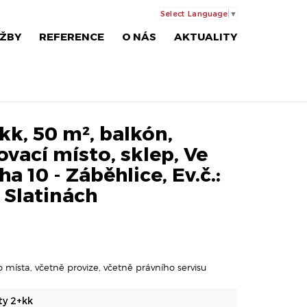
Select Language
▼
ŽBY
REFERENCE
O NÁS
AKTUALITY
kk, 50 m², balkón,
vací místo, sklep, Ve
ha 10 - Záběhlice, Ev.č.:
 Slatinách
 místa, včetně provize, včetně právního servisu
ty 2+kk