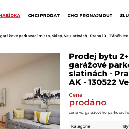
NABÍDKA
CHCI PRODAT
CHCI PRONAJMOUT
SLU
garážové parkovací místo, sklep, Ve slatinách - Praha 10 - Záběhlice
Prodej bytu 2+
garážové parko
slatinách - Pra
AK - 130522 Ve
Cena
prodáno
cena vč. garážového parkovacího
Kategorie
By