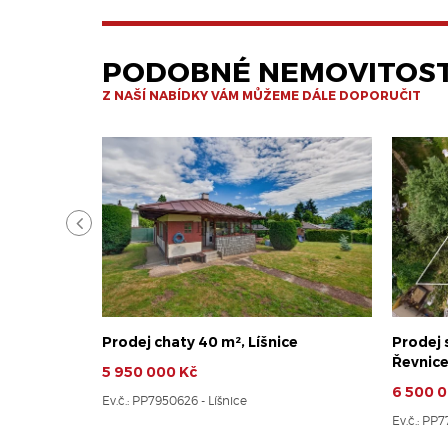
PODOBNÉ NEMOVITOST
Z NAŠÍ NABÍDKY VÁM MŮŽEME DÁLE DOPORUČIT
Prodej chaty 40 m², Líšnice
Prodej
Řevnic
5 950 000 Kč
6 500 0
Ev.č.: PP7950626 - Líšnice
Ev.č.: PP