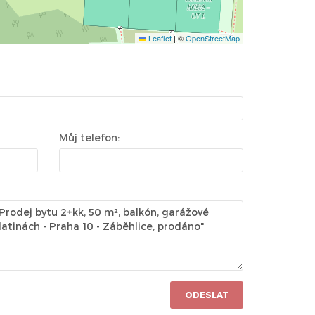
Leaflet
|
©
OpenStreetMap
Můj telefon:
ODESLAT