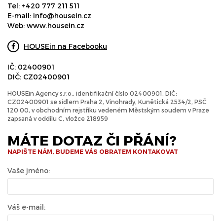
Tel:
+420 777 211 511
E-mail:
info@housein.cz
Web:
www.housein.cz
HOUSEin na Facebooku
IČ: 02400901
DIČ: CZ02400901
HOUSEin Agency s.r.o., identifikační číslo 02400901, DIČ:
CZ02400901 se sídlem Praha 2, Vinohrady, Kunětická 2534/2, PSČ
120 00, v obchodním rejstříku vedeném Městským soudem v Praze
zapsaná v oddílu C, vložce 218959
MÁTE DOTAZ ČI PŘÁNÍ?
NAPIŠTE NÁM, BUDEME VÁS OBRATEM KONTAKOVAT
Vaše jméno:
Váš e-mail: