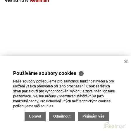
Realitní SW
Real
man
×
Používáme soubory cookies
ℹ
Naše soubory potřebujeme pro samotnou funkčnost webu a pro
uložení vašich předvoleb při jeho procházení. Cookies třetích
stran pak slouží pro vyhodnocování výkonu a zkvalitnění obsahu
prezentace. Nejsou určeny k identifikaci návštěvníka jako
konkrétní osoby. Pro uchování jiných než technických cookies
potřebujeme váš souhlas.
Upravit
Odmítnout
Přijímám vše