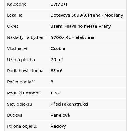
Kategorie
Byty 3+1
Lokalita
Botevova 3099/9, Praha - Modřany
Okres
území Hlavního města Prahy
Náklady na bydlení
4700,- Kč + elektřina
Vlastnictví
Osobní
Užitná plocha
70 m²
Podlahová plocha
65 m²
Počet podlaží
8
Podlaží umístění
1. NP
Stav objektu
Před rekonstrukcí
Budova
Panelová
Poloha objektu
Řadový