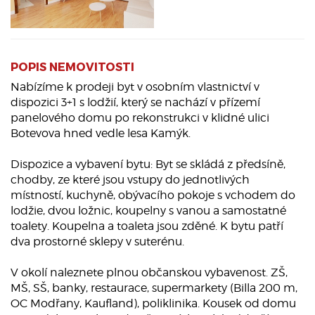
POPIS NEMOVITOSTI
Nabízíme k prodeji byt v osobním vlastnictví v
dispozici 3+1 s lodžií, který se nachází v přízemí
panelového domu po rekonstrukci v klidné ulici
Botevova hned vedle lesa Kamýk.
Dispozice a vybavení bytu: Byt se skládá z předsíně,
chodby, ze které jsou vstupy do jednotlivých
místností, kuchyně, obývacího pokoje s vchodem do
lodžie, dvou ložnic, koupelny s vanou a samostatné
toalety. Koupelna a toaleta jsou zděné. K bytu patří
dva prostorné sklepy v suterénu.
V okolí naleznete plnou občanskou vybavenost. ZŠ,
MŠ, SŠ, banky, restaurace, supermarkety (Billa 200 m,
OC Modřany, Kaufland), poliklinika. Kousek od domu