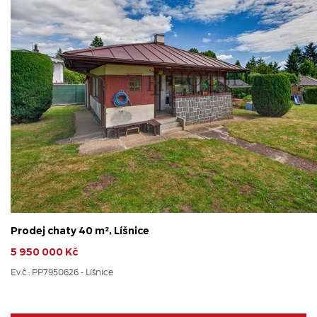
Prodej chaty 40 m², Líšnice
5 950 000 Kč
Ev.č.: PP7950626 - Líšnice