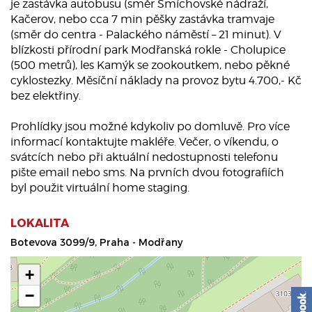
je zastávka autobusu (směr Smíchovské nádraží,
Kačerov, nebo cca 7 min pěšky zastávka tramvaje
(směr do centra - Palackého náměstí – 21 minut). V
blízkosti přírodní park Modřanská rokle - Cholupice
(500 metrů), les Kamýk se zookoutkem, nebo pěkné
cyklostezky. Měsíční náklady na provoz bytu 4.700,- Kč
bez elektřiny.
Prohlídky jsou možné kdykoliv po domluvě. Pro více
informací kontaktujte makléře. Večer, o víkendu, o
svátcích nebo při aktuální nedostupnosti telefonu
pište email nebo sms. Na prvních dvou fotografiích
byl použit virtuální home staging.
LOKALITA
Botevova 3099/9, Praha - Modřany
+
−