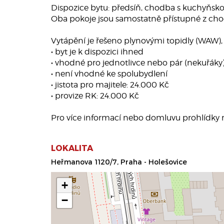
Dispozice bytu: předsíň, chodba s kuchyňsko
Oba pokoje jsou samostatně přístupné z ch
Vytápění je řešeno plynovými topidly (WAW), o
• byt je k dispozici ihned
• vhodné pro jednotlivce nebo pár (nekuřáky
• není vhodné ke spolubydlení
• jistota pro majitele: 24.000 Kč
• provize RK: 24.000 Kč
Pro více informací nebo domluvu prohlídky 
LOKALITA
Heřmanova 1120/7, Praha - Holešovice
+
−