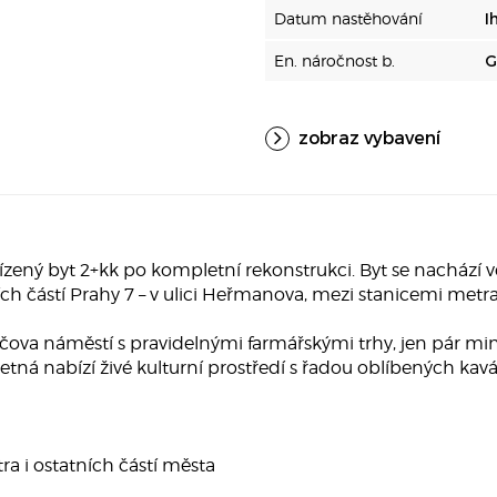
Datum nastěhování
I
En. náročnost b.
G
zobraz vybavení
ný byt 2+kk po kompletní rekonstrukci. Byt se nachází v
ch částí Prahy 7 – v ulici Heřmanova, mezi stanicemi metr
záčova náměstí s pravidelnými farmářskými trhy, jen pár m
tná nabízí živé kulturní prostředí s řadou oblíbených kaváre
entra i ostatních částí města