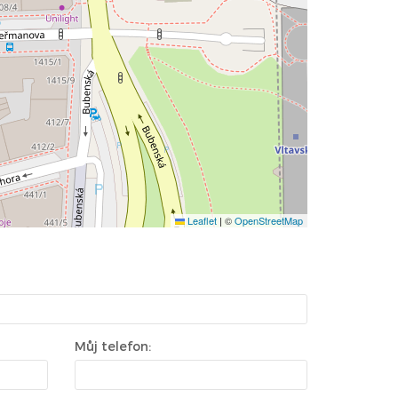
Leaflet
|
©
OpenStreetMap
Můj telefon: