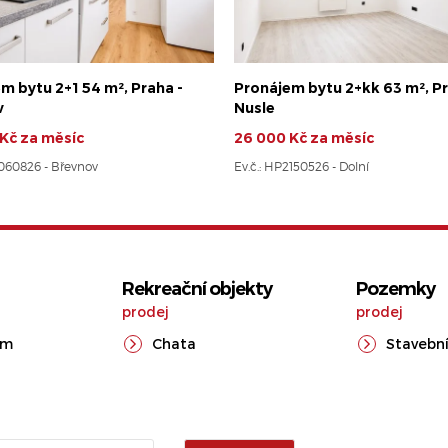
m bytu 2+1 54 m², Praha -
Pronájem bytu 2+kk 63 m², Pr
v
Nusle
Kč za měsíc
26 000 Kč za měsíc
8060826 - Břevnov
Ev.č.: HP2150526 - Dolní
Rekreační objekty
Pozemky
prodej
prodej
ům
Chata
Stavební