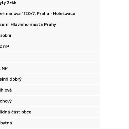
yty 2+kk
eřmanova 1120/7, Praha - Holešovice
zemí Hlavního města Prahy
sobní
2 m²
. NP
elmi dobrý
ihlová
ohový
lidná část obce
bytná