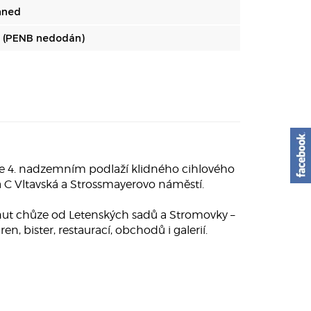
hned
 (PENB nedodán)
e 4. nadzemním podlaží klidného cihlového
a C Vltavská a Strossmayerovo náměstí.
inut chůze od Letenských sadů a Stromovky –
n, bister, restaurací, obchodů i galerií.