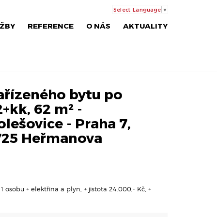
Select Language
▼
ŽBY
REFERENCE
O NÁS
AKTUALITY
řízeného bytu po
2+kk, 62 m² -
lešovice - Praha 7,
80725 Heřmanova
 osobu + elektřina a plyn, + jistota 24.000,- Kč, +