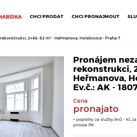
NABÍDKA
CHCI PRODAT
CHCI PRONAJMOUT
SLU
ekonstrukci, 2+kk, 62 m² - Heřmanova, Holešovice - Praha 7
Pronájem neza
rekonstrukci, 
Heřmanova, Ho
Ev.č.: AK - 1
Cena
pronajato
+ poplatky za služby 840,- Kč za 1
provize RK