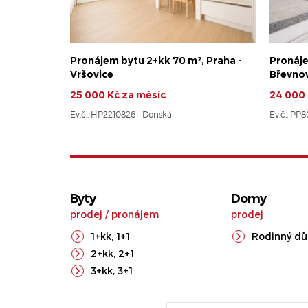
Pronájem bytu 2+kk 70 m², Praha -
Pronáje
Vršovice
Břevno
25 000 Kč za měsíc
24 000 
Ev.č.: HP2210826 - Donská
Ev.č.: PP
Byty
Domy
prodej
/
pronájem
prodej
1+kk
,
1+1
Rodinný d
2+kk
,
2+1
3+kk
,
3+1