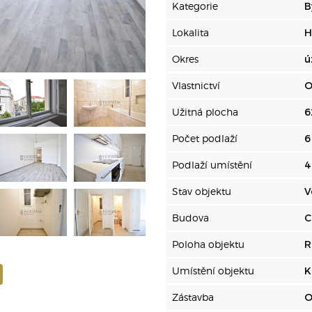
Kategorie
B
Lokalita
H
Okres
ú
Vlastnictví
O
Užitná plocha
6
Počet podlaží
6
Podlaží umístění
4
Stav objektu
V
Budova
C
Poloha objektu
R
Umístění objektu
K
Zástavba
O