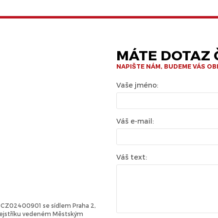
MÁTE DOTAZ Č
NAPIŠTE NÁM, BUDEME VÁS O
Vaše jméno:
Váš e-mail:
Váš text:
Č: CZ02400901 se sídlem Praha 2,
 rejstříku vedeném Městským