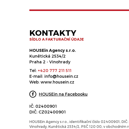
KONTAKTY
SÍDLO A FAKTURAČNÍ ÚDAJE
HOUSEin Agency s.r.o.
Kunětická 2534/2
Praha 2 - Vinohrady
Tel:
+420 777 211 511
E-mail:
info@housein.cz
Web:
www.housein.cz
HOUSEin na Facebooku
IČ: 02400901
DIČ: CZ02400901
HOUSEin Agency s.r.o., identifikační číslo 02400901, DI
Vinohrady, Kunětická 2534/2, PSČ 120 00, v obchodním