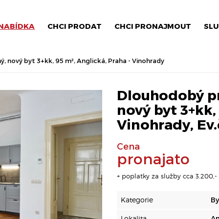
NABÍDKA
CHCI PRODAT
CHCI PRONAJMOUT
SLU
 nový byt 3+kk, 95 m², Anglická, Praha - Vinohrady
Dlouhodobý pr
nový byt 3+kk,
Vinohrady, Ev.
Cena
pronajato
+ poplatky za služby cca 3.200,- 
Kategorie
By
Lokalita
An