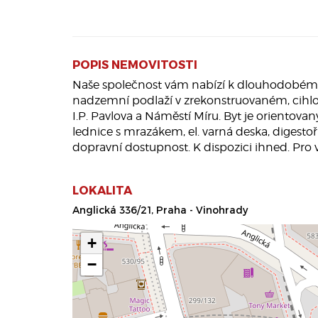
POPIS NEMOVITOSTI
Naše společnost vám nabízí k dlouhodobému p
nadzemní podlaží v zrekonstruovaném, cihlov
I.P. Pavlova a Náměstí Míru. Byt je orientova
lednice s mrazákem, el. varná deska, digesto
dopravní dostupnost. K dispozici ihned. Pro v
LOKALITA
Anglická 336/21, Praha - Vinohrady
+
−