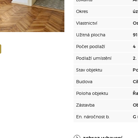
Okres
úz
Vlastnictví
Os
Užitná plocha
91
Počet podlaží
4
Podlaží umístění
2.
Stav objektu
Po
Budova
Ci
Poloha objektu
Ř
Zástavba
O
En. náročnost b.
G 
zobraz vybavení