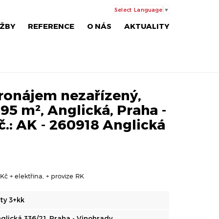
Select Language
▼
ŽBY
REFERENCE
O NÁS
AKTUALITY
onájem nezařízený,
 95 m², Anglická, Praha -
č.: AK - 260918 Anglická
Kč + elektřina, + provize RK
ty 3+kk
glická 336/21, Praha - Vinohrady