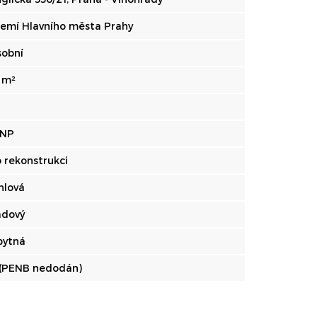
emí Hlavního města Prahy
obní
 m²
 NP
 rekonstrukci
hlová
adový
bytná
(PENB nedodán)