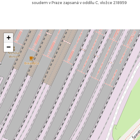
soudem v Praze zapsaná v oddílu C, vložce 218959
+
−