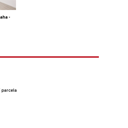
aha -
 parcela