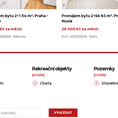
m bytu 2+1 54 m², Praha -
Pronájem bytu 2+kk 63 m², Pr
v
Nusle
Kč za měsíc
26 000 Kč za měsíc
8060826 - Břevnov
Ev.č.: HP2150526 - Dolní
Rekreační objekty
Pozemky
prodej
prodej
ům
Chata
Stavební
VYHLEDAT