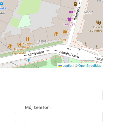
Leaflet
|
©
OpenStreetMap
Můj telefon: