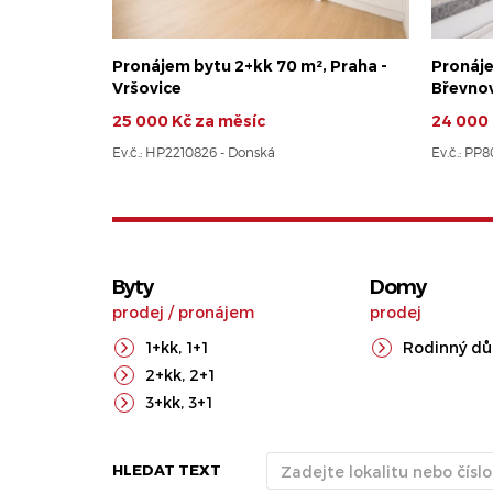
Pronájem bytu 2+kk 70 m², Praha -
Pronáje
Vršovice
Břevno
25 000 Kč za měsíc
24 000 
Ev.č.: HP2210826 - Donská
Ev.č.: PP
Byty
Domy
prodej
/
pronájem
prodej
1+kk
,
1+1
Rodinný d
2+kk
,
2+1
3+kk
,
3+1
HLEDAT TEXT