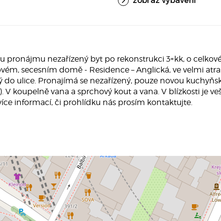
ronájmu nezařízený byt po rekonstrukci 3+kk, o celkové 
ém, secesním domě - Residence – Anglická, ve velmi atrak
ný do ulice. Pronajímá se nezařízený, pouze novou kuchyňsko
ř). V koupelně vana a sprchový kout a vana. V blízkosti je 
íce informací, či prohlídku nás prosím kontaktujte.