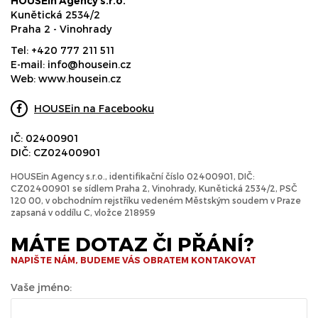
HOUSEin Agency s.r.o.
Kunětická 2534/2
Praha 2 - Vinohrady
Tel:
+420 777 211 511
E-mail:
info@housein.cz
Web:
www.housein.cz
HOUSEin na Facebooku
IČ: 02400901
DIČ: CZ02400901
HOUSEin Agency s.r.o., identifikační číslo 02400901, DIČ:
CZ02400901 se sídlem Praha 2, Vinohrady, Kunětická 2534/2, PSČ
120 00, v obchodním rejstříku vedeném Městským soudem v Praze
zapsaná v oddílu C, vložce 218959
MÁTE DOTAZ ČI PŘÁNÍ?
NAPIŠTE NÁM, BUDEME VÁS OBRATEM KONTAKOVAT
Vaše jméno: