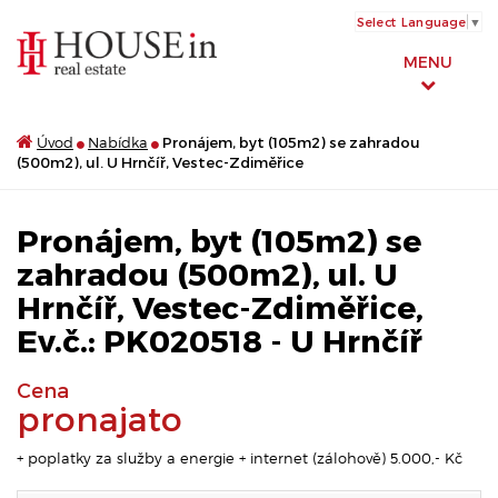
Select Language
▼
MENU
Úvod
Nabídka
Pronájem, byt (105m2) se zahradou
(500m2), ul. U Hrnčíř, Vestec-Zdiměřice
Pronájem, byt (105m2) se
zahradou (500m2), ul. U
Hrnčíř, Vestec-Zdiměřice,
Ev.č.: PK020518 - U Hrnčíř
Cena
pronajato
+ poplatky za služby a energie + internet (zálohově) 5.000,- Kč