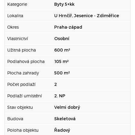
Kategorie
Byty 5+kk
Lokalita
U Hrnčíř, Jesenice - Zdiměřice
Okres
Praha-západ
Vlastnictví
Osobní
Užitná plocha
600 m²
Podlahová plocha
105 m²
Plocha zahrady
500 m²
Počet podlaží
2
Podlaží umístění
2. NP
Stav objektu
Velmi dobrý
Budova
Skeletová
Poloha objektu
Řadový