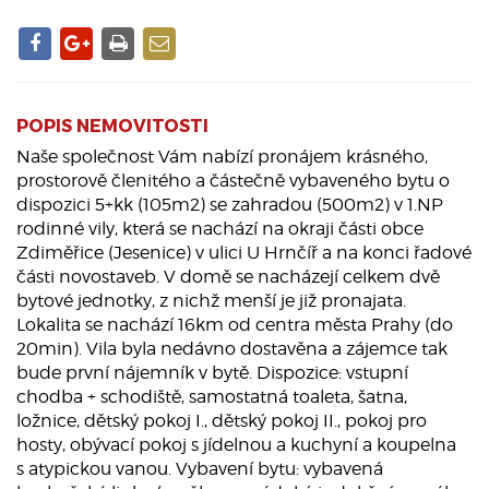
POPIS NEMOVITOSTI
Naše společnost Vám nabízí pronájem krásného,
prostorově členitého a částečně vybaveného bytu o
dispozici 5+kk (105m2) se zahradou (500m2) v 1.NP
rodinné vily, která se nachází na okraji části obce
Zdiměřice (Jesenice) v ulici U Hrnčíř a na konci řadové
části novostaveb. V domě se nacházejí celkem dvě
bytové jednotky, z nichž menší je již pronajata.
Lokalita se nachází 16km od centra města Prahy (do
20min). Vila byla nedávno dostavěna a zájemce tak
bude první nájemník v bytě. Dispozice: vstupní
chodba + schodiště, samostatná toaleta, šatna,
ložnice, dětský pokoj I., dětský pokoj II., pokoj pro
hosty, obývací pokoj s jídelnou a kuchyní a koupelna
s atypickou vanou. Vybavení bytu: vybavená