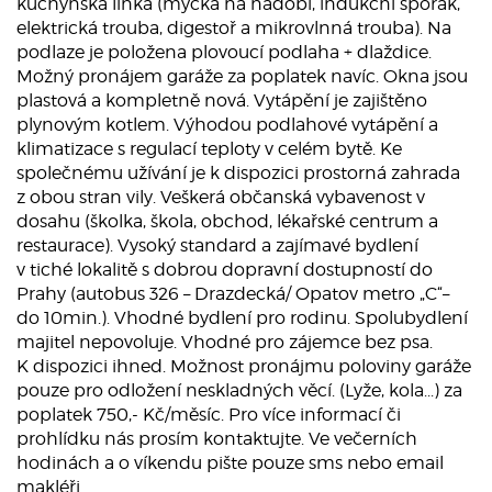
kuchyňská linka (myčka na nádobí, indukční sporák,
elektrická trouba, digestoř a mikrovlnná trouba). Na
podlaze je položena plovoucí podlaha + dlaždice.
Možný pronájem garáže za poplatek navíc. Okna jsou
plastová a kompletně nová. Vytápění je zajištěno
plynovým kotlem. Výhodou podlahové vytápění a
klimatizace s regulací teploty v celém bytě. Ke
společnému užívání je k dispozici prostorná zahrada
z obou stran vily. Veškerá občanská vybavenost v
dosahu (školka, škola, obchod, lékařské centrum a
restaurace). Vysoký standard a zajímavé bydlení
v tiché lokalitě s dobrou dopravní dostupností do
Prahy (autobus 326 – Drazdecká/ Opatov metro „C“–
do 10min.). Vhodné bydlení pro rodinu. Spolubydlení
majitel nepovoluje. Vhodné pro zájemce bez psa.
K dispozici ihned. Možnost pronájmu poloviny garáže
pouze pro odložení neskladných věcí. (Lyže, kola...) za
poplatek 750,- Kč/měsíc. Pro více informací či
prohlídku nás prosím kontaktujte. Ve večerních
hodinách a o víkendu pište pouze sms nebo email
makléři.