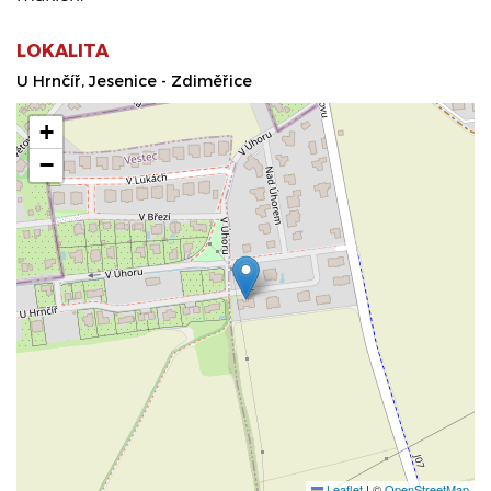
LOKALITA
U Hrnčíř, Jesenice - Zdiměřice
+
−
Leaflet
|
©
OpenStreetMap