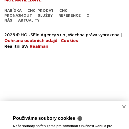
MOŽNÁ HLEDÁTE
NABÍDKA
CHCI PRODAT
CHCI
PRONAJMOUT
SLUŽBY
REFERENCE
O
NÁS
AKTUALITY
2026 © HOUSEin Agency s.r.o., všechna práva vyhrazena |
Ochrana osobních údajů
|
Cookies
Realitní SW
Real
man
×
Používáme soubory cookies
ℹ
Naše soubory potřebujeme pro samotnou funkčnost webu a pro