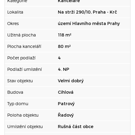
Kategorie
Kanceláře
Lokalita
Na strži 290/10, Praha - Krč
Okres
území Hlavního města Prahy
Užitná plocha
118 m²
Plocha kanceláří
80 m²
Počet podlaží
4
Podlaží umístění
4. NP
Stav objektu
Velmi dobrý
Budova
Cihlová
Typ domu
Patrový
Poloha objektu
Řadový
Umístění objektu
Rušná část obce