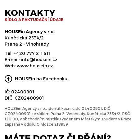
KONTAKTY
SÍDLO A FAKTURAČNÍ ÚDAJE
HOUSEin Agency s.r.o.
Kunětická 2534/2
Praha 2 - Vinohrady
Tel:
+420 777 211 511
E-mail:
info@housein.cz
Web:
www.housein.cz
HOUSEin na Facebooku
IČ: 02400901
DIČ: CZ02400901
HOUSEin Agency s.r.o., identifikační číslo 02400901, DIČ:
CZ02400901 se sídlem Praha 2, Vinohrady, Kunětická 2534/2, PSČ
120 00, v obchodním rejstříku vedeném Městským soudem v Praze
zapsaná v oddílu C, vložce 218959
MÁTE DOTAZ ČI PŘÁNÍ?