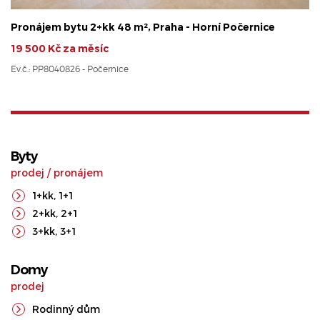
Pronájem bytu 2+kk 48 m², Praha - Horní Počernice
19 500 Kč za měsíc
Ev.č.: PP8040826 - Počernice
Byty
prodej
/
pronájem
1+kk
,
1+1
2+kk
,
2+1
3+kk
,
3+1
Domy
prodej
Rodinný dům