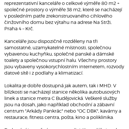
reprezentativní kanceláře o celkové výměře 80 m2 +
společné prostory o výměře 38 m2, které se nacházejí
v posledním patře zrekonstruovaného cihlového
činžovního domu bez výtahu na adrese Na Strži,
Praha 4 – Krč.
Kanceláře jsou dispozičně rozděleny na tři
samostatné, uzamykatelné místnosti, společnou
vybavenou kuchyňku, společné panské a dámské
toalety a společnou vstupní halu. Všechny prostory
jsou vybaveny vysokorychlostním internetem, rozvody
datové sítě i z podlahy a klimatizací.
Lokalita je dobře dostupná jak autem, tak i MHD. V
blízkosti se nacházejí stanice několika autobusových
linek a stanice metra C Budějovická. Veškeré služby
jsou na dosah, jako například obchodní a zábavní
centrum "Arkády Pankrác" nebo "OC DBK", kavárny a
restaurace, fitness centra, pošta, kino a poliklinika.