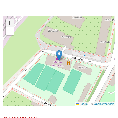
+
−
Leaflet
|
©
OpenStreetMap