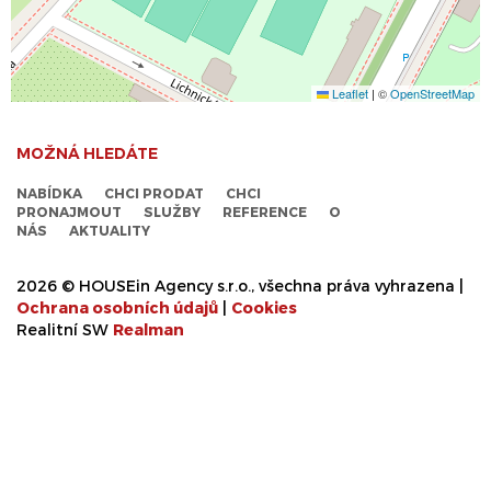
Leaflet
|
©
OpenStreetMap
MOŽNÁ HLEDÁTE
NABÍDKA
CHCI PRODAT
CHCI
PRONAJMOUT
SLUŽBY
REFERENCE
O
NÁS
AKTUALITY
2026 © HOUSEin Agency s.r.o., všechna práva vyhrazena |
Ochrana osobních údajů
|
Cookies
Realitní SW
Real
man