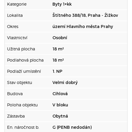
Kategorie
Byty 1+kk
Lokalita
Štítného 388/18, Praha - Žižkov
Okres
území Hlavního města Prahy
Vlastnictví
Osobní
Užitná plocha
18 m²
Podlahová plocha
18 m²
Podlaží umístění
1. NP
Stav objektu
Velmi dobrý
Budova
Cihlová
Poloha objektu
V bloku
Zástavba
Obytná
En. náročnost b.
G (PENB nedodán)