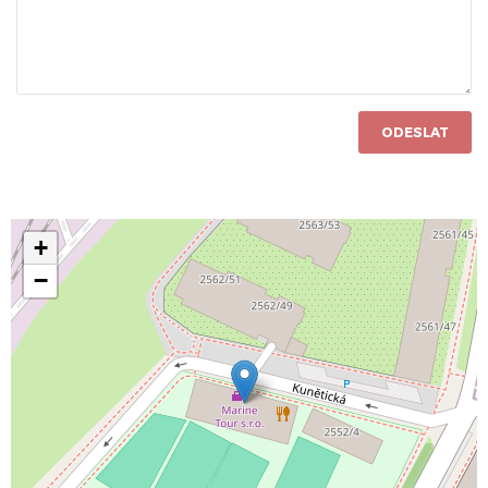
ODESLAT
+
−