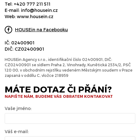
Tel:
+420 777 211 511
E-mail:
info@housein.cz
Web:
www.housein.cz
HOUSEin na Facebooku
IČ: 02400901
DIČ: CZ02400901
HOUSEin Agency s.r.o., identifikační číslo 02400901, DIČ:
CZ02400901 se sídlem Praha 2, Vinohrady, Kunětická 2534/2, PSČ
120 00, v obchodním rejstříku vedeném Městským soudem v Praze
zapsaná v oddílu C, vložce 218959
MÁTE DOTAZ ČI PŘÁNÍ?
NAPIŠTE NÁM, BUDEME VÁS OBRATEM KONTAKOVAT
Vaše jméno:
Váš e-mail: