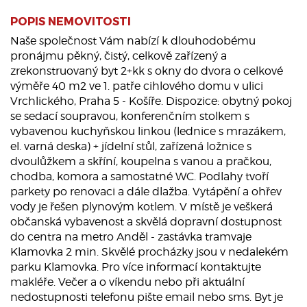
POPIS NEMOVITOSTI
Naše společnost Vám nabízí k dlouhodobému
pronájmu pěkný, čistý, celkově zařízený a
zrekonstruovaný byt 2+kk s okny do dvora o celkové
výměře 40 m2 ve 1. patře cihlového domu v ulici
Vrchlického, Praha 5 - Košíře. Dispozice: obytný pokoj
se sedací soupravou, konferenčním stolkem s
vybavenou kuchyňskou linkou (lednice s mrazákem,
el. varná deska) + jídelní stůl, zařízená ložnice s
dvoulůžkem a skříní, koupelna s vanou a pračkou,
chodba, komora a samostatné WC. Podlahy tvoří
parkety po renovaci a dále dlažba. Vytápění a ohřev
vody je řešen plynovým kotlem. V místě je veškerá
občanská vybavenost a skvělá dopravní dostupnost
do centra na metro Anděl - zastávka tramvaje
Klamovka 2 min. Skvělé procházky jsou v nedalekém
parku Klamovka. Pro více informací kontaktujte
makléře. Večer a o víkendu nebo při aktuální
nedostupnosti telefonu pište email nebo sms. Byt je