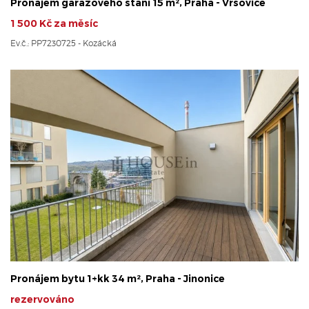
Pronájem garážového stání 15 m², Praha - Vršovice
1 500 Kč za měsíc
Ev.č.: PP7230725 - Kozácká
Pronájem bytu 1+kk 34 m², Praha - Jinonice
rezervováno