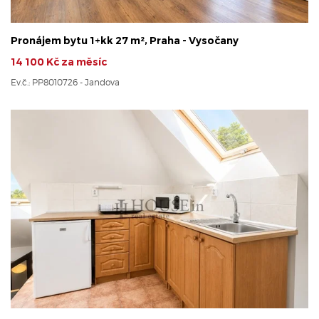
Pronájem bytu 1+kk 27 m², Praha - Vysočany
14 100 Kč za měsíc
Ev.č.: PP8010726 - Jandova