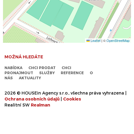
Leaflet
|
©
OpenStreetMap
MOŽNÁ HLEDÁTE
NABÍDKA
CHCI PRODAT
CHCI
PRONAJMOUT
SLUŽBY
REFERENCE
O
NÁS
AKTUALITY
2026 © HOUSEin Agency s.r.o., všechna práva vyhrazena |
Ochrana osobních údajů
|
Cookies
Realitní SW
Real
man