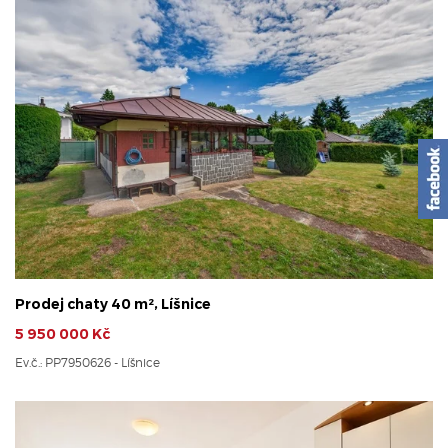
Prodej chaty 40 m², Líšnice
5 950 000 Kč
Ev.č.: PP7950626 - Líšnice