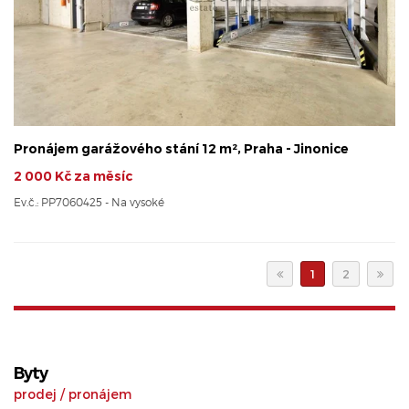
Pronájem garážového stání 12 m², Praha - Jinonice
2 000 Kč za měsíc
Ev.č.: PP7060425 - Na vysoké
1
2
Byty
prodej
/
pronájem