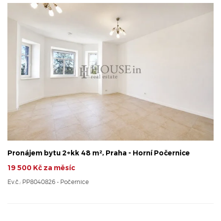
Pronájem bytu 2+kk 48 m², Praha - Horní Počernice
19 500 Kč za měsíc
Ev.č.: PP8040826 - Počernice