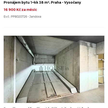
Pronájem bytu 1+kk 38 m², Praha - Vysočany
16 900 Kč za měsíc
Ev.č.: PP8020726 - Jandova