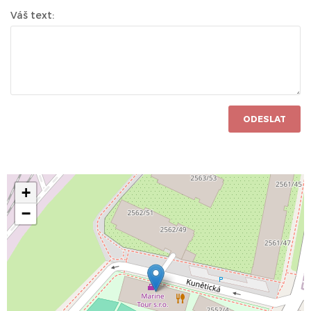
Váš text:
ODESLAT
+
−